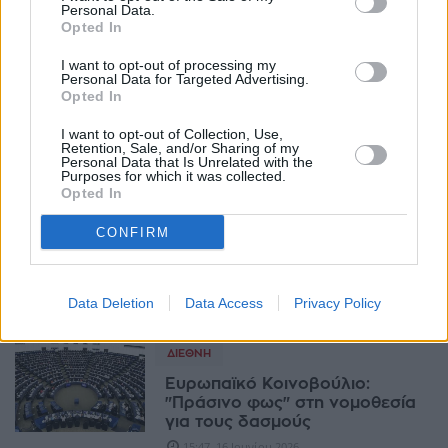
Personal Data.
Opted In
ΔΙΕΘΝΉ
Απειλές Τραμπ για δασμούς σε
I want to opt-out of processing my
χώρες που φοροολογούν στις
Personal Data for Targeted Advertising.
ψηφιακές υπηρεσίες
Opted In
αμερικανικών εταιρειών
I want to opt-out of Collection, Use,
20:41, 26 Ιουνίου 2026
Retention, Sale, and/or Sharing of my
Personal Data that Is Unrelated with the
Purposes for which it was collected.
ΟΙΚΟΝΟΜΊΑ
Opted In
ΑΑΔΕ: Εισαγωγικός δασμός 3
CONFIRM
ευρώ στις ηλεκτρονικές αγορές
έως 150 ευρώ από χώρες εκτός
ΕΕ
18:10, 24 Ιουνίου 2026
Data Deletion
Data Access
Privacy Policy
ΔΙΕΘΝΉ
Ευρωπαϊκό Κοινοβούλιο:
"Πράσινο φως" στη νομοθεσία
για τους δασμούς
15:47, 16 Ιουνίου 2026