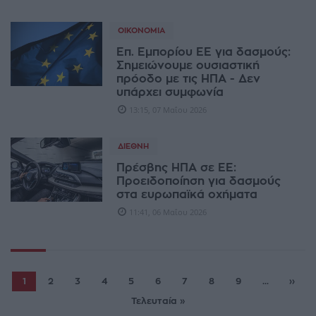
ΟΙΚΟΝΟΜΊΑ
Επ. Εμπορίου ΕΕ για δασμούς:
Σημειώνουμε ουσιαστική
πρόοδο με τις ΗΠΑ - Δεν
υπάρχει συμφωνία
13:15, 07 Μαΐου 2026
ΔΙΕΘΝΉ
Πρέσβης ΗΠΑ σε ΕΕ:
Προειδοποίηση για δασμούς
στα ευρωπαϊκά οχήματα
11:41, 06 Μαΐου 2026
1
2
3
4
5
6
7
8
9
...
››
Τελευταία »