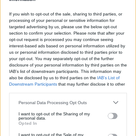
ΔΙΕΘΝΉ
Νέοι δασμοί της ΕΕ στα μικρά
If you wish to opt-out of the sale, sharing to third parties, or
δέματα: Τι αλλάζει από την 1η
processing of your personal or sensitive information for
Ιουλίου
targeted advertising by us, please use the below opt-out
09:23, 30 Ιουνίου 2026
section to confirm your selection. Please note that after your
opt-out request is processed you may continue seeing
ΟΙΚΟΝΟΜΊΑ
interest-based ads based on personal information utilized by
us or personal information disclosed to third parties prior to
Γιατί «δεν ίδρωσε το αυτί»
your opt-out. You may separately opt-out of the further
κανενός όταν ο Τραμπ
disclosure of your personal information by third parties on the
απείλησε την ΕΕ με δασμούς
100%
IAB’s list of downstream participants. This information may
also be disclosed by us to third parties on the
IAB’s List of
17:40, 27 Ιουνίου 2026
Downstream Participants
that may further disclose it to other
third parties.
ΟΙΚΟΝΟΜΊΑ
Personal Data Processing Opt Outs
Ο Τραμπ απειλεί με δασμούς
100% όποια χώρα φορολογήσει
I want to opt-out of the Sharing of my
αμερικανικούς κολοσσούς
personal data.
hitech
Opted In
11:11, 27 Ιουνίου 2026
I want to opt-out of the Sale of my