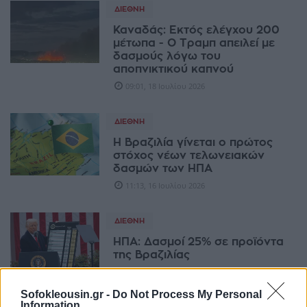
ΔΙΕΘΝΉ
Καναδάς: Εκτός ελέγχου 200
μέτωπα - Ο Τραμπ απειλεί με
δασμούς λόγω του
αποπνικτικού καπνού
09:01, 18 Ιουλίου 2026
ΔΙΕΘΝΉ
Η Βραζιλία γίνεται ο πρώτος
στόχος νέων τελωνειακών
δασμών των ΗΠΑ
11:13, 16 Ιουλίου 2026
ΔΙΕΘΝΉ
ΗΠΑ: Δασμοί 25% σε προϊόντα
της Βραζιλίας
07:32, 16 Ιουλίου 2026
Sofokleousin.gr -
Do Not Process My Personal
Information