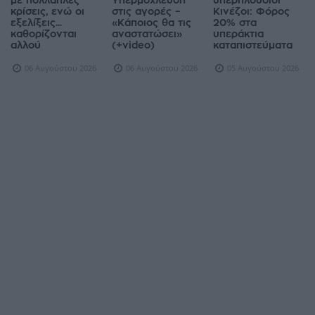
με πολλαπλές
Υπερμόχλευση
υπερπλούσιοι
κρίσεις, ενώ οι
στις αγορές –
Κινέζοι: Φόρος
εξελίξεις...
«Κάποιος θα τις
20% στα
καθορίζονται
αναστατώσει»
υπεράκτια
αλλού
(+video)
καταπιστεύματα
06 Αυγούστου 2026
06 Αυγούστου 2026
05 Αυγούστου 2026