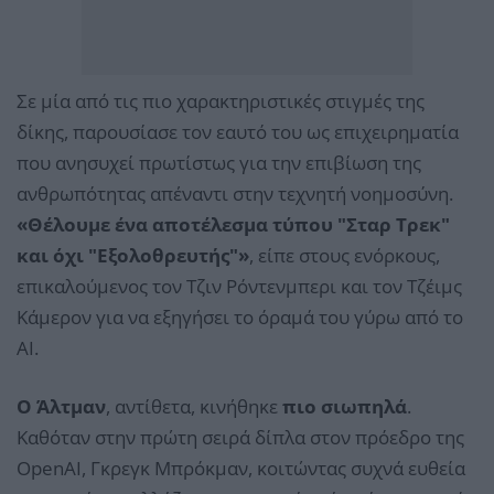
Σε μία από τις πιο χαρακτηριστικές στιγμές της
δίκης, παρουσίασε τον εαυτό του ως επιχειρηματία
που ανησυχεί πρωτίστως για την επιβίωση της
ανθρωπότητας απέναντι στην τεχνητή νοημοσύνη.
«Θέλουμε ένα αποτέλεσμα τύπου "Σταρ Τρεκ"
και όχι "Εξολοθρευτής"»
, είπε στους ενόρκους,
επικαλούμενος τον Τζιν Ρόντενμπερι και τον Τζέιμς
Κάμερον για να εξηγήσει το όραμά του γύρω από το
AI.
Ο Άλτμαν
, αντίθετα, κινήθηκε
πιο σιωπηλά
.
Καθόταν στην πρώτη σειρά δίπλα στον πρόεδρο της
OpenAI, Γκρεγκ Μπρόκμαν, κοιτώντας συχνά ευθεία