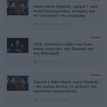
Μασκ κατά OpenAI, ημέρα 1: Δύο
πολύ διαφορετικές ιστορίες για
τη "γέννηση" της εταιρείας
07:44, 29 Απριλίου 2026
TECHIN
ΗΠΑ: Ξεκίνησε η δίκη του Ίλον
Μασκ εναντίον της OpenAI και
της Microsoft
22:28, 28 Απριλίου 2026
TECHIN
Ξεκινά η δίκη Μασκ κατά OpenAI
- Θα κρίνει όντως το μέλλον της
τεχνητής νοημοσύνης;
17:28, 27 Απριλίου 2026