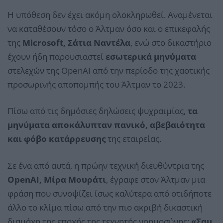
Η υπόθεση δεν έχει ακόμη ολοκληρωθεί. Αναμένεται
να καταθέσουν τόσο ο Άλτμαν όσο και ο επικεφαλής
της
Microsoft, Σάτια Ναντέλα
, ενώ στο δικαστήριο
έχουν ήδη παρουσιαστεί
εσωτερικά μηνύματα
στελεχών της OpenAI από την περίοδο της χαοτικής
προσωρινής αποπομπής του Άλτμαν το 2023.
Πίσω από τις δημόσιες δηλώσεις ψυχραιμίας,
τα
μηνύματα αποκάλυπταν πανικό, αβεβαιότητα
και φόβο κατάρρευσης
της εταιρείας.
Σε ένα από αυτά, η πρώην τεχνική διευθύντρια της
OpenAI, Μίρα Μουράτι
, έγραφε στον Άλτμαν μια
φράση που συνοψίζει ίσως καλύτερα από οτιδήποτε
άλλο το κλίμα πίσω από την πιο ακριβή δικαστική
διαμάχη της εποχής της τεχνητής νοημοσύνης:
«Σαμ,