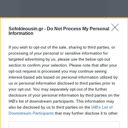
Sofokleousin.gr -
Do Not Process My Personal
Information
If you wish to opt-out of the sale, sharing to third parties, or
processing of your personal or sensitive information for
targeted advertising by us, please use the below opt-out
section to confirm your selection. Please note that after your
opt-out request is processed you may continue seeing
interest-based ads based on personal information utilized by
Η ίδια η δίκη έχει τεράστιο οικονομικό και
us or personal information disclosed to third parties prior to
your opt-out. You may separately opt-out of the further
στρατηγικό βάρος.
Ο Μασκ κατηγορεί την OpenAI
disclosure of your personal information by third parties on the
ότι πρόδωσε την αρχική αποστολή της ως μη
IAB’s list of downstream participants. This information may
κερδοσκοπικού οργανισμού που θα υπηρετούσε το
also be disclosed by us to third parties on the
IAB’s List of
Downstream Participants
that may further disclose it to other
δημόσιο συμφέρον και εκμεταλλεύθηκε τη
third parties.
χρηματοδότηση που παρείχε ο ίδιος στα πρώτα