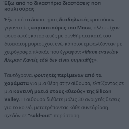
Έξω από το δικαστήριο διαστάσεις ποπ
κουλτούρας
Έξω από το δικαστήριο,
διαδηλωτές
κρατούσαν
γιγαντιαίες
καρικατούρες του Μασκ
, άλλοι είχαν
φουσκωτές κατασκευές με συνθήματα κατά του
δισεκατομμυριούχου, ενώ κάποιοι εμφανίζονταν με
χειρόγραφα πλακάτ που έγραφαν:
«Μασκ εναντίον
Άλτμαν: Κανείς εδώ δεν είναι συμπαθής»
.
Ταυτόχρονα,
φοιτητές περίμεναν από τα
χαράματα
για μια θέση στην αίθουσα, ελπίζοντας σε
μια
κοντινή ματιά στους «θεούς» της Silicon
Valley
. Η αίθουσα διέθετε μόλις 30 ανοιχτές θέσεις
για το κοινό, μετατρέποντας κάθε συνεδρίαση
σχεδόν σε
"sold-out"
παράσταση.