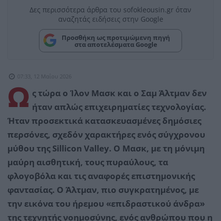
Δες περισσότερα άρθρα του sofokleousin.gr όταν
αναζητάς ειδήσεις στην Google
Προσθήκη ως προτιμώμενη πηγή
στα αποτελέσματα Google
07:33, 12 Μαΐου 2026
Ω
ς τώρα ο Ίλον Μασκ και ο Σαμ Άλτμαν δεν
ήταν απλώς επιχειρηματίες τεχνολογίας.
Ήταν προσεκτικά κατασκευασμένες δημόσιες
περσόνες, σχεδόν χαρακτήρες ενός σύγχρονου
μύθου της Sillicon Valley. Ο Μασκ, με τη μόνιμη
μαύρη αισθητική, τους πυραύλους, τα
φλογοβόλα και τις αναφορές επιστημονικής
φαντασίας. Ο Άλτμαν, πιο συγκρατημένος, με
την εικόνα του ήρεμου «επιδραστικού άνδρα»
της τεχνητής νοημοσύνης, ενός ανθρώπου που η