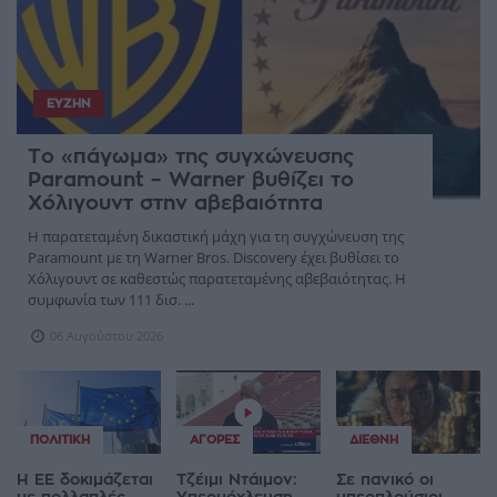
ΕΥΖΗΝ
Το «πάγωμα» της συγχώνευσης
Paramount – Warner βυθίζει το
Χόλιγουντ στην αβεβαιότητα
Η παρατεταμένη δικαστική μάχη για τη συγχώνευση της
Paramount με τη Warner Bros. Discovery έχει βυθίσει το
Χόλιγουντ σε καθεστώς παρατεταμένης αβεβαιότητας. Η
συμφωνία των 111 δισ. ...
06 Αυγούστου 2026
ΠΟΛΙΤΙΚΉ
ΑΓΟΡΈΣ
ΔΙΕΘΝΉ
Η ΕΕ δοκιμάζεται
Τζέιμι Ντάιμον:
Σε πανικό οι