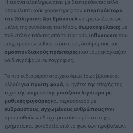
Η εικόνα ολοκληρωνόταν με δευτερεύοντες αλλά
αποκαλυπτικούς χαρακτήρες: τον
υπερπράκτορα
του Χόλιγουντ Άρι Εμάνουελ
να εμφανίζεται ως
μέλος της συνοδείας του Μασκ,
σωματοφύλακες
με
πολυτελείς τσάντες από το Harrods,
influencers
που
επιχειρούσαν selfies μέσα στους διαδρόμους και
ομοσπονδιακούς πράκτορες
που τους ανάγκαζαν
να διαγράψουν φωτογραφίες.
Το πιο ενδιαφέρον στοιχείο όμως ίσως βρίσκεται
αλλού:
για πρώτη φορά
, οι ηγέτες της εποχής της
τεχνητής νοημοσύνης
μοιάζουν λιγότερο με
μυθικές φιγούρες
και περισσότερο με
εύθραυστους, αγχωμένους ανθρώπους
που
προσπαθούν να διαχειριστούν τεράστια ισχύ,
χρήματα και φιλοδοξία υπό το φως των προβολέων.