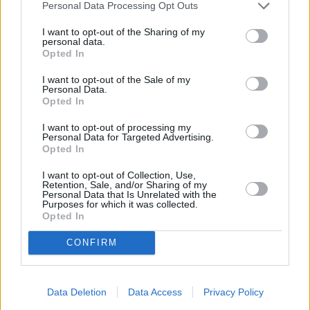
στάδια της εταιρείας.
Personal Data Processing Opt Outs
I want to opt-out of the Sharing of my
personal data.
Η OpenAI
απορρίπτει τις κατηγορίες ως αβάσιμες
Opted In
και υποστηρίζει ότι
ο Μασκ επιχειρεί να
I want to opt-out of the Sale of my
επιβραδύνει έναν ανταγωνιστή
ενόσω χτίζει τη
Personal Data.
δική του εταιρεία
τεχνητής νοημοσύνης. Αν το
Opted In
δικαστήριο αποφανθεί υπέρ του Μασκ, η εταιρεία θα
I want to opt-out of processing my
Personal Data for Targeted Advertising.
μπορούσε να βρεθεί αντιμέτωπη με αποζημιώσεις
Opted In
που φτάνουν τα
150 δισ. δολάρια
.
I want to opt-out of Collection, Use,
Retention, Sale, and/or Sharing of my
Personal Data that Is Unrelated with the
Purposes for which it was collected.
Opted In
CONFIRM
Data Deletion
Data Access
Privacy Policy