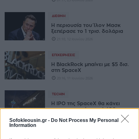
ΔΙΕΘΝΉ
Η περιουσία του Ίλον Μασκ
ξεπέρασε το 1 τρισ. δολάρια
21:10, 12 Ιουνίου 2026
ΕΠΙΧΕΙΡΉΣΕΙΣ
Η BlackRock μπαίνει με $5 δισ.
στη SpaceX
20:16, 11 Ιουνίου 2026
TECHIN
Η IPO της SpaceX θα κάνει
εκατομμυριούχους 4.400 νυν
και πρώην εργαζόμενους
Sofokleousin.gr -
Do Not Process My Personal
07:23, 11 Ιουνίου 2026
Information