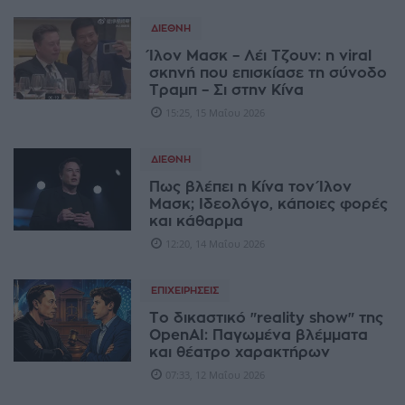
ΔΙΕΘΝΉ
Ίλον Μασκ – Λέι Τζουν: η viral
σκηνή που επισκίασε τη σύνοδο
Τραμπ – Σι στην Κίνα
15:25, 15 Μαΐου 2026
ΔΙΕΘΝΉ
Πως βλέπει η Κίνα τον Ίλον
Μασκ; Ιδεολόγο, κάποιες φορές
και κάθαρμα
12:20, 14 Μαΐου 2026
ΕΠΙΧΕΙΡΉΣΕΙΣ
Tο δικαστικό "reality show" της
OpenAI: Παγωμένα βλέμματα
και θέατρο χαρακτήρων
07:33, 12 Μαΐου 2026