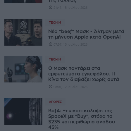
της Γαλλίας"
21:41, 15 Ιουλίου 2026
TECHIN
Νέο "beef" Μασκ - Άλτμαν μετά
τη μήνυση Apple κατά OpenAI
07:57, 13 Ιουλίου 2026
TECHIN
Ο Μασκ ποντάρει στα
εμφυτεύματα εγκεφάλου. Η
Κίνα τον διαβάζει χωρίς αυτά
08:01, 12 Ιουλίου 2026
ΑΓΟΡΈΣ
BofA: Ξεκινάει κάλυψη της
SpaceX με "Buy", στόχο τα
$235 και περιθώριο ανόδου
45%