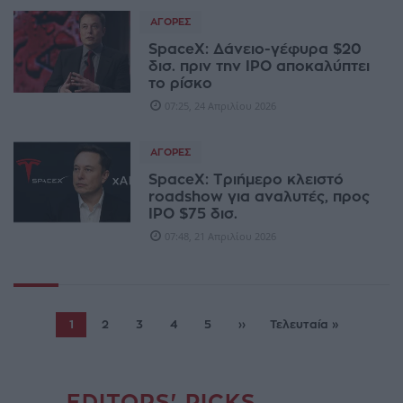
ΑΓΟΡΈΣ
SpaceX: Δάνειο-γέφυρα $20
δισ. πριν την IPO αποκαλύπτει
το ρίσκο
07:25, 24 Απριλίου 2026
ΑΓΟΡΈΣ
SpaceX: Τριήμερο κλειστό
roadshow για αναλυτές, προς
IPO $75 δισ.
07:48, 21 Απριλίου 2026
1
2
3
4
5
››
Τελευταία »
EDITORS' PICKS