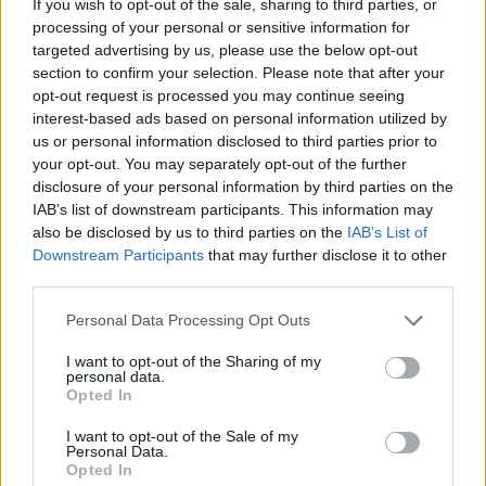
ΔΙΕΘΝΉ
If you wish to opt-out of the sale, sharing to third parties, or
processing of your personal or sensitive information for
Βρετανία: Ο Ίλον Μασκ
targeted advertising by us, please use the below opt-out
κατηγορείται ότι τροφοδοτεί
section to confirm your selection. Please note that after your
την αναταραχή μετά την
opt-out request is processed you may continue seeing
επίθεση με μαχαίρι στο
Μπέλφαστ
interest-based ads based on personal information utilized by
us or personal information disclosed to third parties prior to
12:47, 10 Ιουνίου 2026
your opt-out. You may separately opt-out of the further
disclosure of your personal information by third parties on the
TECHIN
IAB’s list of downstream participants. This information may
also be disclosed by us to third parties on the
IAB’s List of
Ο Ίλον Μασκ «έταξε» 602
πράγματα. Πόσα από αυτά
Downstream Participants
that may further disclose it to other
πέτυχε;
third parties.
06:52, 05 Ιουνίου 2026
Personal Data Processing Opt Outs
ΑΓΟΡΈΣ
I want to opt-out of the Sharing of my
personal data.
Η SpaceX γράφει ιστορία: Η
Opted In
μεγαλύτερη εισαγωγή στο
χρηματιστήριο όλων των
I want to opt-out of the Sale of my
Personal Data.
εποχών
Opted In
07:10, 04 Ιουνίου 2026