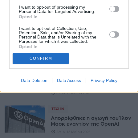
I want to opt-out of processing my
Personal Data for Targeted Advertising.
ΑΓΟΡΈΣ
Opted In
Η SpaceX πάει σε IPO, αλλά ο
I want to opt-out of Collection, Use,
έλεγχος μένει αποκλειστικά
Retention, Sale, and/or Sharing of my
στον Μασκ
Personal Data that Is Unrelated with the
Purposes for which it was collected.
08:58, 30 Μαΐου 2026
Opted In
CONFIRM
TECHIN
SpaceX: Το Starship επέστρεψε
με εκρήξεις, δορυφόρους και
βλέμμα στη Wall Street
Data Deletion
Data Access
Privacy Policy
(+video)
07:38, 23 Μαΐου 2026
TECHIN
Απορρίφθηκε η αγωγή του Ίλον
Μασκ εναντίον της OpenAI
22:16, 18 Μαΐου 2026