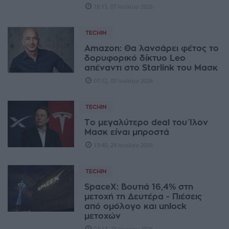
18:13, 07 Ιουλίου 2026
TECHIN
Amazon: Θα λανσάρει φέτος το
δορυφορικό δίκτυο Leo
απέναντι στο Starlink του Μασκ
07:12, 03 Ιουλίου 2026
TECHIN
Το μεγαλύτερο deal του Ίλον
Μασκ είναι μπροστά
19:40, 24 Ιουνίου 2026
TECHIN
SpaceX: Βουτιά 16,4% στη
μετοχή τη Δευτέρα - Πιέσεις
από ομόλογο και unlock
μετοχών
07:17, 23 Ιουνίου 2026