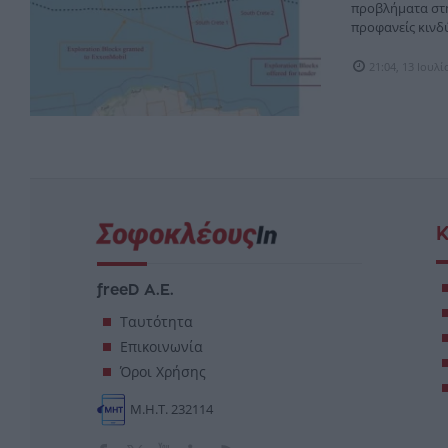
προβλήματα στη
προφανείς κινδύ
21:04, 13 Ιουλ
Κ
freeD Α.Ε.
Ταυτότητα
Επικοινωνία
Όροι Χρήσης
Μ.Η.Τ. 232114