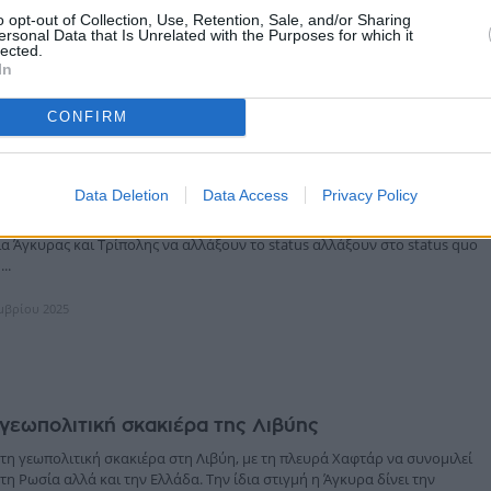
ζεται μόνο μ...
o opt-out of Collection, Use, Retention, Sale, and/or Sharing
ersonal Data that Is Unrelated with the Purposes for which it
-
lected.
ος
12:38, 22 Σεπτεμβρίου 2025
In
CONFIRM
ΩΜΑΤΊΑ
ποδομεί το τουρκολιβυκό μνημόνιο – Μεγαλώνει
των ερευνών
Data Deletion
Data Access
Privacy Policy
ς ισχυρή είναι η απάντηση της Aθήνας στο τουρκολιβυκό μνημόνιο και
α Άγκυρας και Τρίπολης να αλλάξουν το status αλλάξουν στο status quo
..
εμβρίου 2025
γεωπολιτική σκακιέρα της Λιβύης
τη γεωπολιτική σκακιέρα στη Λιβύη, με τη πλευρά Χαφτάρ να συνομιλεί
 τη Ρωσία αλλά και την Ελλάδα. Την ίδια στιγμή η Άγκυρα δίνει την