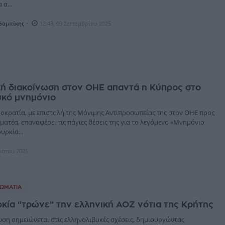
α...
-
δαμπίκης
12:43, 09 Σεπτεμβρίου 2025
κή διακοίνωση στον ΟΗΕ απαντά η Κύπρος στο
υκό μνημόνιο
οκρατία, με επιστολή της Μόνιμης Αντιπροσωπείας της στον ΟΗΕ προς
ματέα, επαναφέρει τις πάγιες θέσεις της για το λεγόμενο «Μνημόνιο
υρκία...
ύστου 2025
ΩΜΑΤΊΑ
κία “τρώνε” την ελληνική ΑΟΖ νότια της Κρήτης
ση σημειώνεται στις ελληνολιβυκές σχέσεις, δημιουργώντας