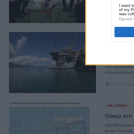
χωρών δεν εκφρά
I want t
of my P
was col
Από
Νώντας Βλάχ
Opted 
ΆΜΥΝΑ & ΔΙΠΛ
Η Ελλάδα α
ο χάρτης 
Διττή και κυρίω
στην προσπάθει
στην Ανατολική .
12:44, 14 Σεπτ
ΜΕ ΆΠΟΨΗ
Πόκερ στη 
Νέα δεδομένα σ
με την Τουρκία,