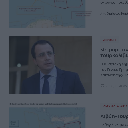
εντύπωση ότι θα 
Από
Χρήστος Καρ
ΔΙΕΘΝΉ
Με ρηματι
τουρκολιβ
Η Κυπριακή Δημ
τον Γενικό Γραμ
Κατανόησης» Το
21:06, 19 Αυγο
ΆΜΥΝΑ & ΔΙΠΛ
Λιβύη-Τουρ
Σοβαρή κλιμάκω