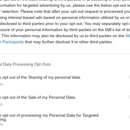
εμβρίου 2025
formation for targeted advertising by us, please use the below opt-out s
r selection. Please note that after your opt-out request is processed y
eing interest-based ads based on personal information utilized by us or
disclosed to third parties prior to your opt-out. You may separately opt-
losure of your personal information by third parties on the IAB’s list of
. This information may also be disclosed by us to third parties on the
IA
Participants
that may further disclose it to other third parties.
l Data Processing Opt Outs
o opt-out of the Sharing of my personal data.
In
o opt-out of the Sale of my Personal Data.
ΩΜΑΤΊΑ
In
 – Ερντογάν σε ναρκοθετημένο πεδίο – Η στάση
Α
to opt-out of processing my Personal Data for Targeted
ing.
η Μητσοτάκη-Ερντογάν δεν μοιάζει με τις προηγούμενες έξι που
In
καν τα τελευταία 2,5 χρόνια. Η γεωπολιτική αντιπαράθεση των δύο