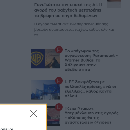
Γονεϊκότητα την εποχή της AI: Η
αγορά του babytech μετατρέπει
τα βρέφη σε πηγή δεδομένων
Η αγορά των συσκευών παρακολούθησης
βρεφών αναπτύσσεται ταχέως, καθώς όλο και
πε...
Το «πάγωμα» της
συγχώνευσης Paramount –
Warner βυθίζει το
Χόλιγουντ στην
αβεβαιότητα
Η ΕΕ δοκιμάζεται με
πολλαπλές κρίσεις, ενώ οι
εξελίξεις... καθορίζονται
αλλού
Τζέιμι Ντάιμον:
Υπερμόχλευση στις αγορές
– «Κάποιος θα τις
αναστατώσει» (+video)
sonal or