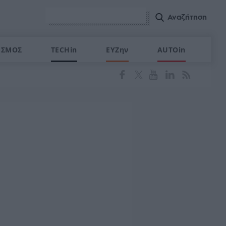
ΙΣΜΟΣ
TECHin
ΕΥΖην
AUTOin