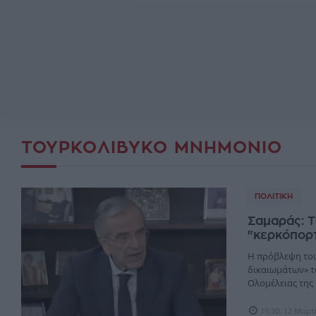
ΤΟΥΡΚΟΛΙΒΥΚΌ ΜΝΗΜΌΝΙΟ
ΠΟΛΙΤΙΚΉ
Σαμαράς: Τ
"κερκόπορ
Η πρόβλεψη του
δικαιωμάτων» τ
Ολομέλειας της Β
15:30, 12 Μαρτ