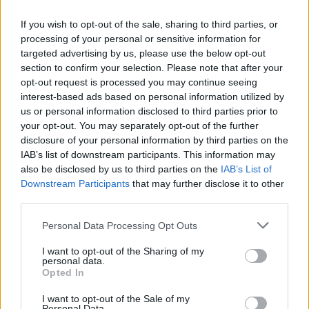
ΧΡΗΣΤΙΚΆ
Έκτακτη επιδότηση 70-210
If you wish to opt-out of the sale, sharing to third parties, or
ευρώ στα καταχρεωμένα
processing of your personal or sensitive information for
νοικοκυριά
targeted advertising by us, please use the below opt-out
19:00, 12 Ιανουαρίου 2022
section to confirm your selection. Please note that after your
opt-out request is processed you may continue seeing
interest-based ads based on personal information utilized by
ΟΙΚΟΝΟΜΊΑ
us or personal information disclosed to third parties prior to
Οδηγός: Η προπτωχευτική
your opt-out. You may separately opt-out of the further
διαδικασία για μικρές
disclosure of your personal information by third parties on the
επιχειρήσεις και νοικοκυριά από
IAB’s list of downstream participants. This information may
την 1η Ιουνίου
also be disclosed by us to third parties on the
IAB’s List of
10:15, 16 Μαΐου 2021
Downstream Participants
that may further disclose it to other
third parties.
ΟΙΚΟΝΟΜΊΑ
Personal Data Processing Opt Outs
Σχέδια για «ξαφνικό θάνατο»
μη βιώσιμων επιχειρήσεων
I want to opt-out of the Sharing of my
personal data.
18:40, 16 Απριλίου 2021
Opted In
I want to opt-out of the Sale of my
ΧΡΗΣΤΙΚΆ
Personal Data.