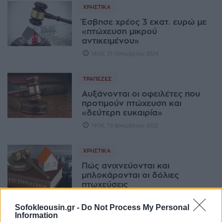
ΧΡΗΣΤΙΚΆ
Έσβησε χρέος 3 εκατ. ευρώ με
«πτώχευση μικρού
αντικειμένου»
18:05, 31 Οκτωβρίου 2024
ΤΡΆΠΕΖΕΣ
Αυξάνονται οι οφειλέτες που
προτιμούν πτώχευση και
«δεύτερη ευκαιρία»
19:56, 19 Δεκεμβρίου 2022
ΧΡΗΣΤΙΚΆ
Πώς ανιχνεύονται και
μπλοκάρονται οι δόλιες
πτωχεύσεις
07:00, 18 Ιουνίου 2022
Sofokleousin.gr -
Do Not Process My Personal
Information