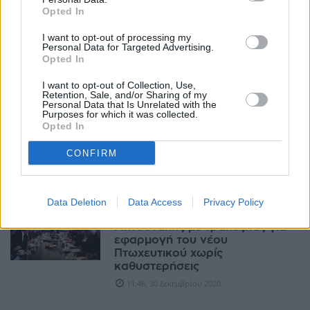
Opted In
Φρένο στις δόλιες πτωχεύσεις
με 18 μέτρα από την Τράπεζα
I want to opt-out of processing my
της Ελλάδος
Personal Data for Targeted Advertising.
18:25, 18 Μαρτίου 2021
Opted In
I want to opt-out of Collection, Use,
ΧΡΗΣΤΙΚΆ
Retention, Sale, and/or Sharing of my
Personal Data that Is Unrelated with the
Τρόικα: Εφαρμόστε τον
Purposes for which it was collected.
Opted In
πτωχευτικό αλλιώς ξεχάστε τα
κονδύλια του Ταμείου
Aνάκαμψης!
CONFIRM
18:03, 03 Ιανουαρίου 2021
Data Deletion
Data Access
Privacy Policy
ΟΙΚΟΝΟΜΊΑ
Μητσοτάκης με τραπεζίτες για
εφαρμογή του νέου
Πτωχευτικού χωρίς
καθυστερήσεις
11:46, 30 Δεκεμβρίου 2020