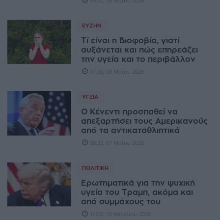
19:00, 28 Μαΐου 2026
ΕΥΖΗΝ
Τί είναι η Βιοφοβία, γιατί
αυξάνεται και πώς επηρεάζει
την υγεία και το περιβάλλον
07:20, 08 Μαΐου 2026
ΥΓΕΊΑ
Ο Κένεντι προσπαθεί να
απεξαρτήσει τους Αμερικανούς
από τα αντικαταθλιπτικά
08:32, 07 Μαΐου 2026
ΠΟΛΙΤΙΚΉ
Ερωτηματικά για την ψυχική
υγεία του Τραμπ, ακόμα και
από συμμάχους του
14:06, 16 Απριλίου 2026