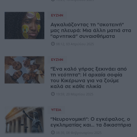
ΕΥΖΗΝ
Αγκαλιάζοντας τη "σκοτεινή"
μας πλευρά: Μια άλλη ματιά στα
"αρνητικά" συναισθήματα
08:12, 03 Απριλίου 2025
ΕΥΖΗΝ
"Ένα καλό γήρας ξεκινάει από
τη νεότητα": Η αρχαία σοφία
του Κικέρωνα για να ζούμε
καλά σε κάθε ηλικία
19:59, 20 Μαρτίου 2025
ΥΓΕΊΑ
"Νευρονομική": Ο εγκέφαλος, ο
εγκληματίας και... τα δικαστήρια
08:39, 08 Φεβρουαρίου 2025