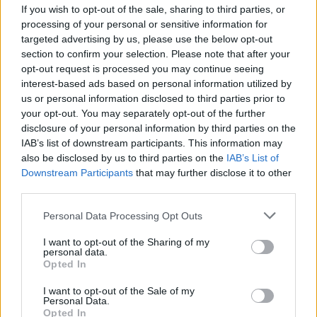
If you wish to opt-out of the sale, sharing to third parties, or
processing of your personal or sensitive information for
ΥΓΕΊΑ
targeted advertising by us, please use the below opt-out
Τοξικό trend στο TikTok: Μικρά
section to confirm your selection. Please note that after your
παιδιά χρησιμοποιούν κρέμες
opt-out request is processed you may continue seeing
και οξέα "ομορφιάς"
interest-based ads based on personal information utilized by
12:29, 14 Ιουλίου 2025
us or personal information disclosed to third parties prior to
your opt-out. You may separately opt-out of the further
disclosure of your personal information by third parties on the
ΥΓΕΊΑ
IAB’s list of downstream participants. This information may
Ένας στους τέσσερις εφήβους
also be disclosed by us to third parties on the
IAB’s List of
στην Ελλάδα ζει με διαταραχή
Downstream Participants
that may further disclose it to other
ψυχικής υγείας
third parties.
11:58, 10 Μαΐου 2025
Personal Data Processing Opt Outs
ΥΓΕΊΑ
I want to opt-out of the Sharing of my
personal data.
Robyn AI: Εφαρμογή τεχνητής
Opted In
νοημοσύνης με στόχο τη
συναισθηματική σύνδεση -
I want to opt-out of the Sale of my
Επενδυτής ο Λαρς Ράσμουσεν
Personal Data.
08:45, 04 Μαΐου 2025
Opted In