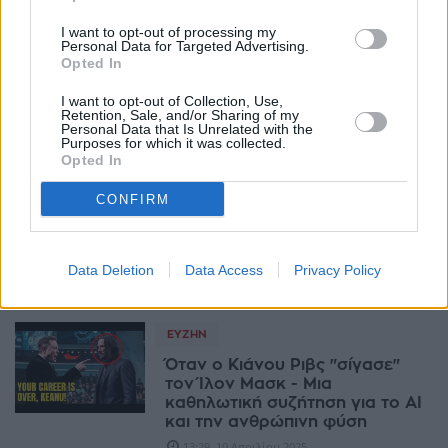
I want to opt-out of processing my
Personal Data for Targeted Advertising.
MEDIA
Opted In
Η Γαλλία προσέφυγε στην ΕΕ
κατά της τάσης "Skinnytok" στο
I want to opt-out of Collection, Use,
TikTok
Retention, Sale, and/or Sharing of my
Personal Data that Is Unrelated with the
19:21, 18 Απριλίου 2025
Purposes for which it was collected.
Opted In
ΕΥΖΗΝ
CONFIRM
Τα 3 νοητικά σενάρια "παγίδες"
που διαμορφώνουν (αθόρυβα)
τη ζωή μας
Data Deletion
Data Access
Privacy Policy
08:22, 18 Απριλίου 2025
ΕΥΖΗΝ
Όταν ο Κιάνου Ριβς "σίγασε"
τον Ίλον Μασκ - Μια
καθηλωτική συζήτηση για το AI
και την ανθρώπινη φύση
13:29, 10 Απριλίου 2025