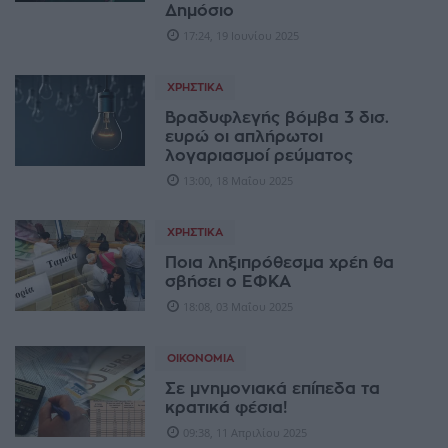
Δημόσιο
17:24, 19 Ιουνίου 2025
ΧΡΗΣΤΙΚΆ
Βραδυφλεγής βόμβα 3 δισ.
ευρώ οι απλήρωτοι
λογαριασμοί ρεύματος
13:00, 18 Μαΐου 2025
ΧΡΗΣΤΙΚΆ
Ποια ληξιπρόθεσμα χρέη θα
σβήσει ο ΕΦΚΑ
18:08, 03 Μαΐου 2025
ΟΙΚΟΝΟΜΊΑ
Σε μνημονιακά επίπεδα τα
κρατικά φέσια!
09:38, 11 Απριλίου 2025