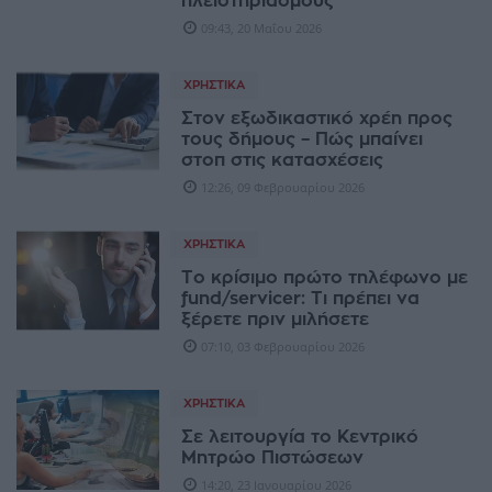
πλειστηριασμούς
09:43, 20 Μαΐου 2026
ΧΡΗΣΤΙΚΆ
Στον εξωδικαστικό χρέη προς
τους δήμους – Πώς μπαίνει
στοπ στις κατασχέσεις
12:26, 09 Φεβρουαρίου 2026
ΧΡΗΣΤΙΚΆ
Το κρίσιμο πρώτο τηλέφωνο με
fund/servicer: Τι πρέπει να
ξέρετε πριν μιλήσετε
07:10, 03 Φεβρουαρίου 2026
ΧΡΗΣΤΙΚΆ
Σε λειτουργία το Κεντρικό
Μητρώο Πιστώσεων
14:20, 23 Ιανουαρίου 2026