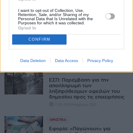
Φιάσκο για servicer: Πώς έχασε
I want to opt-out of Collection, Use,
δίκη για οφειλή 2 εκατ. ευρώ
Retention, Sale, and/or Sharing of my
18:00, 19 Οκτωβρίου 2025
Personal Data that Is Unrelated with the
Purposes for which it was collected.
Opted In
ΧΡΗΣΤΙΚΆ
CONFIRM
Στα ύψη τα κρατικά φέσια τον
Ιούλιο!
07:00, 06 Σεπτεμβρίου 2025
Data Deletion
Data Access
Privacy Policy
ΔΙΕΘΝΉ
ΕΣΠ: Παρέμβαση για την
αποπληρωμή των
ληξιπρόθεσμων οφειλών του
δημοσίου προς τις επιχειρήσεις
11:03, 03 Σεπτεμβρίου 2025
ΧΡΗΣΤΙΚΆ
Εφορία: «Παγώνουν» για