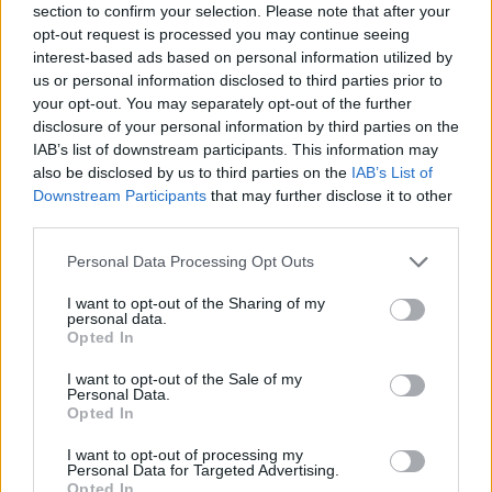
section to confirm your selection. Please note that after your
ΧΡΗΣΤΙΚΆ
opt-out request is processed you may continue seeing
Σε επίπεδα μνημονίων τα φέσια
interest-based ads based on personal information utilized by
του Δημοσίου προς ιδιώτες
us or personal information disclosed to third parties prior to
your opt-out. You may separately opt-out of the further
07:00, 08 Νοεμβρίου 2025
disclosure of your personal information by third parties on the
IAB’s list of downstream participants. This information may
ΧΡΗΣΤΙΚΆ
also be disclosed by us to third parties on the
IAB’s List of
Κούρεμα Δανείου: Πότε
Downstream Participants
that may further disclose it to other
επιτρέπεται και ποιοι το
third parties.
δικαιούνται
Personal Data Processing Opt Outs
07:00, 28 Οκτωβρίου 2025
I want to opt-out of the Sharing of my
personal data.
ΟΙΚΟΝΟΜΊΑ
Opted In
Τρία νέα μητρώα για τις
οφειλές και την πιστοληπτική
I want to opt-out of the Sale of my
Personal Data.
αξιολόγηση των δανειοληπτών
Opted In
10:21, 23 Οκτωβρίου 2025
I want to opt-out of processing my
Personal Data for Targeted Advertising.
ΟΙΚΟΝΟΜΊΑ
Opted In