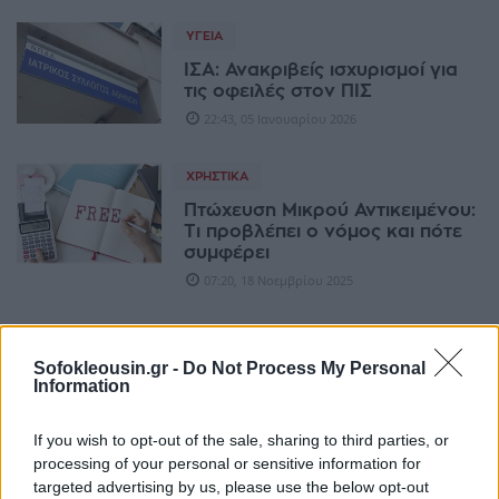
ΥΓΕΊΑ
ΙΣΑ: Ανακριβείς ισχυρισμοί για
τις οφειλές στον ΠΙΣ
22:43, 05 Ιανουαρίου 2026
ΧΡΗΣΤΙΚΆ
Πτώχευση Μικρού Αντικειμένου:
Τι προβλέπει ο νόμος και πότε
συμφέρει
07:20, 18 Νοεμβρίου 2025
ΕΛΛΆΔΑ
Sofokleousin.gr -
Do Not Process My Personal
BEA: Προϋπόθεση για την
Information
τόνωση της αγοράς η
επιτάχυνση των πληρωμών του
Δημοσίου
If you wish to opt-out of the sale, sharing to third parties, or
processing of your personal or sensitive information for
14:41, 14 Νοεμβρίου 2025
targeted advertising by us, please use the below opt-out