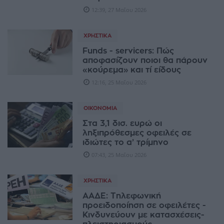
12:39, 27 Μαΐου 2026
ΧΡΗΣΤΙΚΆ
Funds - servicers: Πώς
αποφασίζουν ποιοι θα πάρουν
«κούρεμα» και τί είδους
12:16, 25 Μαΐου 2026
ΟΙΚΟΝΟΜΊΑ
Στα 3,1 δισ. ευρώ οι
ληξιπρόθεσμες οφειλές σε
ιδιώτες το α’ τρίμηνο
07:43, 25 Μαΐου 2026
ΧΡΗΣΤΙΚΆ
ΑΑΔΕ: Τηλεφωνική
προειδοποίηση σε οφειλέτες -
Κινδυνεύουν με κατασχέσεις-