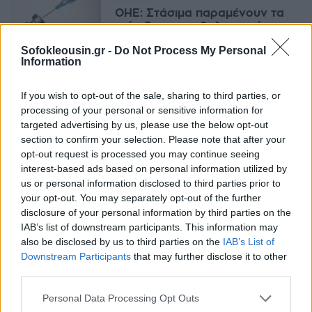
ΟΗΕ: Στάσιμα παραμένουν τα
επίπεδα του εμβολιασμού των
παιδιών παγκοσμίως
Sofokleousin.gr -
Do Not Process My Personal
08:32, 15 Ιουλίου 2024
Information
ΥΓΕΊΑ
If you wish to opt-out of the sale, sharing to third parties, or
processing of your personal or sensitive information for
EE: Πρόσβαση σε 665.000
targeted advertising by us, please use the below opt-out
δόσεις εμβολίων για την
section to confirm your selection. Please note that after your
πρόληψη της γρίπης των
opt-out request is processed you may continue seeing
πτηνών
interest-based ads based on personal information utilized by
13:42, 11 Ιουνίου 2024
us or personal information disclosed to third parties prior to
your opt-out. You may separately opt-out of the further
ΥΓΕΊΑ
disclosure of your personal information by third parties on the
IAB’s list of downstream participants. This information may
ΠΟΥ: Τουλάχιστον 1,4
also be disclosed by us to third parties on the
IAB’s List of
εκατομμύρια ζωές σώθηκαν
στην Ευρώπη χάρη στα εμβόλια
Downstream Participants
that may further disclose it to other
κατά της COVID-19
third parties.
15:37, 16 Ιανουαρίου 2024
Personal Data Processing Opt Outs