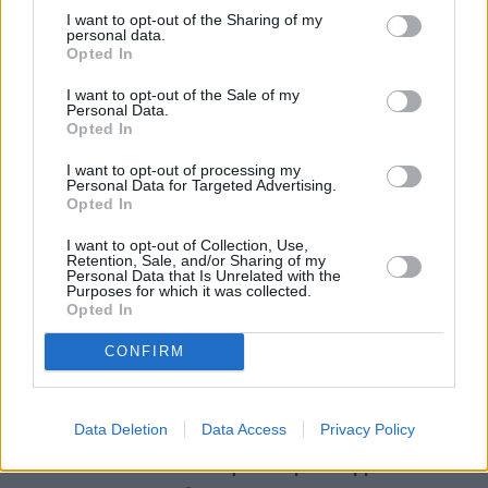
ΥΓΕΊΑ
I want to opt-out of the Sharing of my
personal data.
Τεχνολογία εμβολίων χωρίς
Opted In
σύριγγα, με μικροεπιθέματα,
χρηματοδοτεί το Ίδρυμα Bill &
I want to opt-out of the Sale of my
Personal Data.
Melinda Gates
Opted In
13:02, 20 Νοεμβρίου 2023
I want to opt-out of processing my
Personal Data for Targeted Advertising.
ΥΓΕΊΑ
Opted In
Αντιγριπικός εμβολιασμός: Δύο
I want to opt-out of Collection, Use,
νέα εμβόλια για πρώτη φορά -
Retention, Sale, and/or Sharing of my
Αντιδρά η ΠΦΣ για την ιατρική
Personal Data that Is Unrelated with the
συνταγή
Purposes for which it was collected.
Opted In
14:15, 28 Σεπτεμβρίου 2023
CONFIRM
ΥΓΕΊΑ
Τι γνωρίζουμε για τις νέες
παραλλαγές της COVID-19 - Το
Data Deletion
Data Access
Privacy Policy
φθινόπωρο τα νέα
επικαιροποιημένα εμβόλια