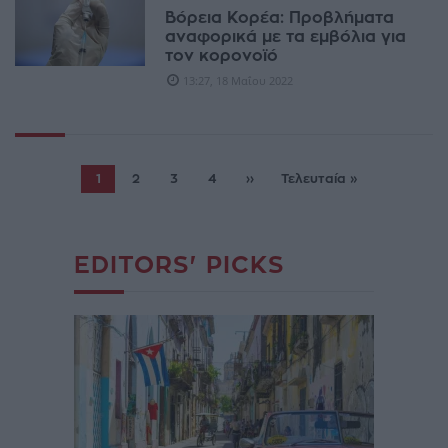
Βόρεια Κορέα: Προβλήματα
αναφορικά με τα εμβόλια για
τον κορονοϊό
13:27, 18 Μαΐου 2022
1
2
3
4
››
Τελευταία »
EDITORS' PICKS