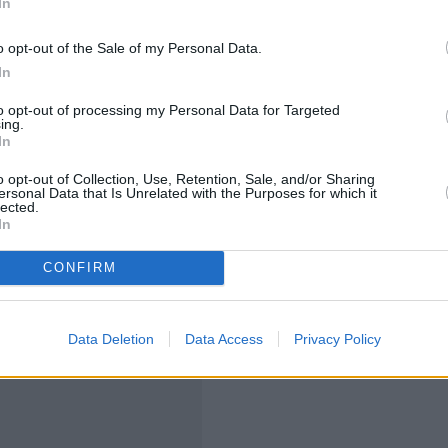
In
o opt-out of the Sale of my Personal Data.
In
υ εντοπίζονται κυρίως στην Ασία και την Ευρώπη,
to opt-out of processing my Personal Data for Targeted
ing.
ου κυκλοφορούν στην αμερικανική ήπειρο.
In
o opt-out of Collection, Use, Retention, Sale, and/or Sharing
ό των Άνδεων της Νότιας Αμερικής
, το μοναδικό
ersonal Data that Is Unrelated with the Purposes for which it
lected.
που μπορεί να μεταδοθεί και
από άνθρωπο σε
In
CONFIRM
Data Deletion
Data Access
Privacy Policy