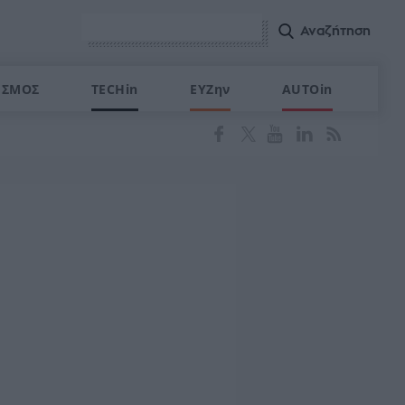
ΙΣΜΟΣ
TECHin
ΕΥΖην
AUTOin