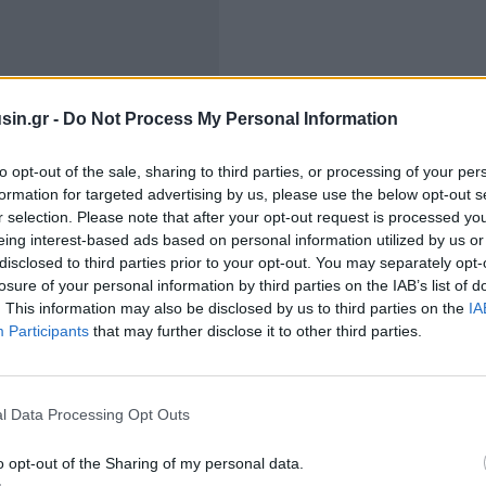
υνας
,
δεν υπάρχουν ακόμη εγκεκριμένες
και ευρέως
sin.gr -
Do Not Process My Personal Information
ς για τους χανταϊούς, ενώ τα
εμβόλια που
νο ορισμένα στελέχη που εντοπίζονται κυρίως στην
to opt-out of the sale, sharing to third parties, or processing of your per
formation for targeted advertising by us, please use the below opt-out s
r selection. Please note that after your opt-out request is processed y
eing interest-based ads based on personal information utilized by us or
κτικά και χωρίζονται σε δύο βασικές κατηγορίες:
disclosed to third parties prior to your opt-out. You may separately opt-
losure of your personal information by third parties on the IAB’s list of
. This information may also be disclosed by us to third parties on the
IA
Participants
that may further disclose it to other third parties.
l Data Processing Opt Outs
o opt-out of the Sharing of my personal data.