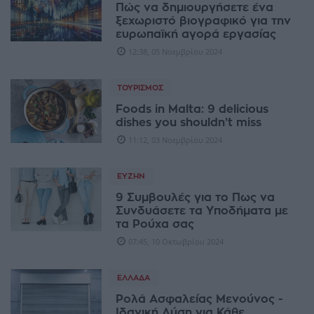
Πώς να δημιουργήσετε ένα
ξεχωριστό βιογραφικό για την
ευρωπαϊκή αγορά εργασίας
12:38, 05 Νοεμβρίου 2024
ΤΟΥΡΙΣΜΌΣ
Foods in Malta: 9 delicious
dishes you shouldn’t miss
11:12, 03 Νοεμβρίου 2024
ΕΥΖΗΝ
9 Συμβουλές για το Πως να
Συνδυάσετε τα Υποδήματα με
τα Ρούχα σας
07:45, 10 Οκτωβρίου 2024
ΕΛΛΆΔΑ
Ρολά Ασφαλείας Μενούνος -
Ιδανική Λύση για Κάθε