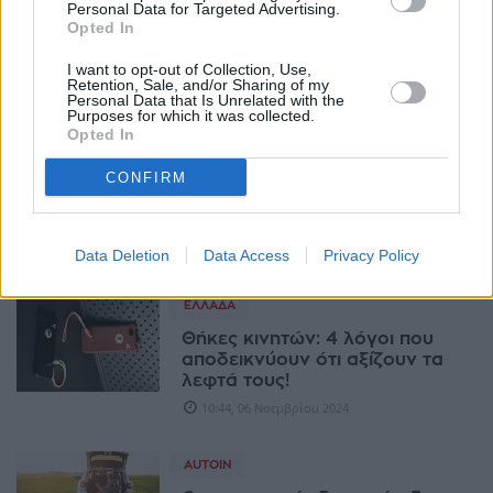
Personal Data for Targeted Advertising.
Σκουριών, όλα τα χέρια είναι
Opted In
χρήσιμα!
13:02, 08 Νοεμβρίου 2024
I want to opt-out of Collection, Use,
Retention, Sale, and/or Sharing of my
Personal Data that Is Unrelated with the
Purposes for which it was collected.
TECHIN
Opted In
3 πρακτικά οφέλη του ERP και
CONFIRM
του λογισμικού εφαρμογών
στην καθημερινότητα μιας
επιχείρησης
10:59, 06 Νοεμβρίου 2024
Data Deletion
Data Access
Privacy Policy
ΕΛΛΆΔΑ
Θήκες κινητών: 4 λόγοι που
αποδεικνύουν ότι αξίζουν τα
λεφτά τους!
10:44, 06 Νοεμβρίου 2024
AUTOIN