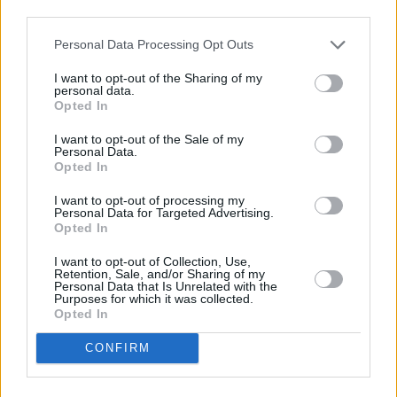
third parties.
Συστήματα ελέγχου της θερμοκρασίας του
Personal Data Processing Opt Outs
κρεβατιού:
Φανταστείτε την άνεση του να
κοιμάστε σε ένα ζεστό και άνετο κρεβάτι μέσα
I want to opt-out of the Sharing of my
personal data.
στο καταχείμωνο ή να ξαπλώνετε σε ένα δροσερό
Opted In
στρώμα εν μέσω καύσωνα. Ένα μακάριο
I want to opt-out of the Sale of my
χαμόγελο απόλαυσης σχηματίστηκε στο
Personal Data.
Opted In
πρόσωπό σας; Αυτός είναι ο σκοπός της ύπαρξης
αυτών των συστημάτων. Αν και πρόκειται για πιο
I want to opt-out of processing my
Personal Data for Targeted Advertising.
ακριβές επιλογές, η δυνατότητα να κοιμάται
Opted In
κανείς ακριβώς όπως θέλει είναι δελεαστική.
I want to opt-out of Collection, Use,
Retention, Sale, and/or Sharing of my
Personal Data that Is Unrelated with the
Purposes for which it was collected.
Opted In
CONFIRM