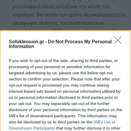
μια ελαφριά κλίση αλλάζουν την κλίση του
κεφαλιού. Με αυτόν τον τρόπο διευκολύνονται οι
αεραγωγοί σωλήνες του αναπνευστικού
συστήματος εμποδίζοντας ροχαλητό, ρινίτιδα ή
υπνική άπνοια (εφόσον δεν είναι παθολογικό το
Sofokleousin.gr -
Do Not Process My Personal
Information
αίτιο εμφάνισής τους).
If you wish to opt-out of the sale, sharing to third parties, or
Trackers ύπνου
: Αυτές οι συσκευές, όπως και
processing of your personal or sensitive information for
όλα τα trackers, έδωσαν στους χρήστες πολύτιμες
targeted advertising by us, please use the below opt-out
section to confirm your selection. Please note that after your
πληροφορίες για την υγεία τους. Συνήθως
opt-out request is processed you may continue seeing
υπάρχουν ενσωματωμένα σε επιστρώματα ή
interest-based ads based on personal information utilized by
τοποθετούνται κάτω από τα στρώματα.
us or personal information disclosed to third parties prior to
your opt-out. You may separately opt-out of the further
Παρακολουθούν τα διάφορα στάδια ύπνου και
disclosure of your personal information by third parties on the
παρέχουν πληροφορίες για το πως να βελτιώσετε
IAB’s list of downstream participants. This information may
την ποιότητα του ύπνου σας.
also be disclosed by us to third parties on the
IAB’s List of
Downstream Participants
that may further disclose it to other