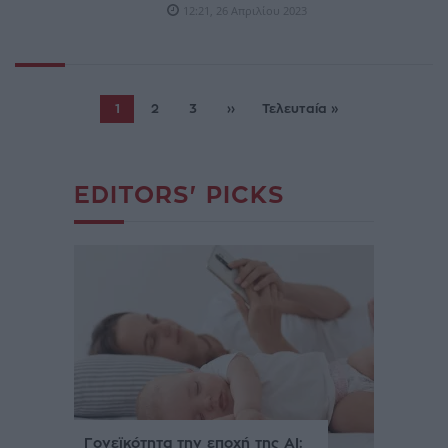
12:21, 26 Απριλίου 2023
1
2
3
››
Τελευταία »
EDITORS' PICKS
Γονεϊκότητα την εποχή της AI: