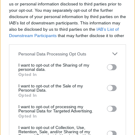
09:35, 07 Δεκεμβρίου 2024
us or personal information disclosed to third parties prior to
your opt-out. You may separately opt-out of the further
disclosure of your personal information by third parties on the
MEDIA
IAB’s list of downstream participants. This information may
Ετοιμάζεται η
also be disclosed by us to third parties on the
IAB’s List of
«Ελευθεροτυπία»- Νέα εταιρεία
Downstream Participants
that may further disclose it to other
Μαρινάκη
third parties.
06:51, 29 Οκτωβρίου 2024
Personal Data Processing Opt Outs
MEDIA
I want to opt-out of the Sharing of my
personal data.
Σε αδιέξοδο η «Αυγή»,
Opted In
ενδιαφέρον για το «Κόκκινο»
17:16, 26 Οκτωβρίου 2024
I want to opt-out of the Sale of my
Personal Data.
Opted In
MEDIA
I want to opt-out of processing my
DW για ελληνικά media: «Ο,τι
Personal Data for Targeted Advertising.
πεί το... αφεντικό»
Opted In
15:15, 03 Μαΐου 2024
I want to opt-out of Collection, Use,
Retention, Sale, and/or Sharing of my