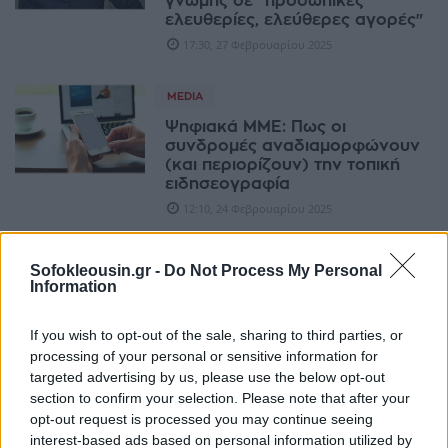
γνώμης σε "προσωπικές
ελευθερίες, ελεύθερες αγορές"
17:30, 27 Φεβρουαρίου 2025
MEDIA
Ψηφιακά ΜΜΕ: Πως οι
συνδρομές αναδιαμορφώνουν
(και περιορίζουν) την τοπική
ειδησεογραφία
12:10, 24 Φεβρουαρίου 2025
MEDIA
Sofokleousin.gr -
Do Not Process My Personal
Information
Ωχριά το "Succession" μπροστά
στο... δράμα των Μέρντοχ
11:14, 15 Φεβρουαρίου 2025
If you wish to opt-out of the sale, sharing to third parties, or
processing of your personal or sensitive information for
targeted advertising by us, please use the below opt-out
MEDIA
section to confirm your selection. Please note that after your
Στο σφυρί το φωτογραφικό
opt-out request is processed you may continue seeing
αρχείο της "Ελευθεροτυπίας"
interest-based ads based on personal information utilized by