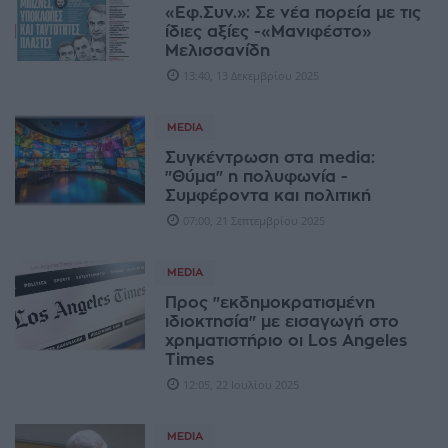
«Εφ.Συν.»: Σε νέα πορεία με τις
ίδιες αξίες -«Μανιφέστο»
Μελισσανίδη
13:40, 13 Δεκεμβρίου 2025
MEDIA
Συγκέντρωση στα media:
"Θύμα" η πολυφωνία -
Συμφέροντα και πολιτική
07:00, 21 Σεπτεμβρίου 2025
MEDIA
Προς "εκδημοκρατισμένη
ιδιοκτησία" με εισαγωγή στο
χρηματιστήριο οι Los Angeles
Times
12:05, 22 Ιουλίου 2025
MEDIA