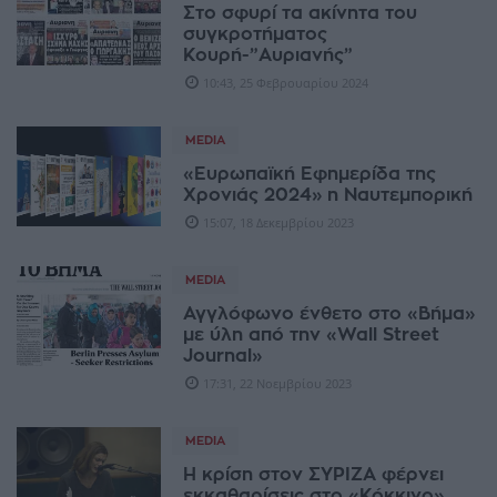
Στο σφυρί τα ακίνητα του
συγκροτήματος
Κουρή-”Αυριανής”
10:43, 25 Φεβρουαρίου 2024
MEDIA
«Ευρωπαϊκή Εφημερίδα της
Χρονιάς 2024» η Ναυτεμπορική
15:07, 18 Δεκεμβρίου 2023
MEDIA
Αγγλόφωνο ένθετο στο «Βήμα»
με ύλη από την «Wall Street
Journal»
17:31, 22 Νοεμβρίου 2023
MEDIA
Η κρίση στον ΣΥΡΙΖΑ φέρνει
εκκαθαρίσεις στο «Κόκκινο»