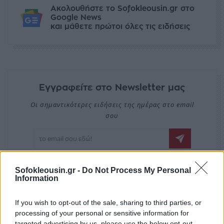
Ακολουθήστε το Sofokleousin.gr στο
Google News
και μάθετε πρώτοι όλες τις ειδήσεις
Εγγραφείτε στο Newsletter μας
Οι σημαντικότερες ειδήσεις της ημέρας στο email
σου
Sofokleousin.gr -
Do Not Process My Personal
Information
EDITORS'
If you wish to opt-out of the sale, sharing to third parties, or
PICKS
processing of your personal or sensitive information for
targeted advertising by us, please use the below opt-out