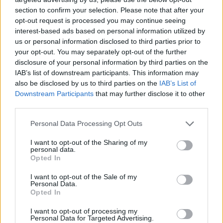
section to confirm your selection. Please note that after your
opt-out request is processed you may continue seeing
interest-based ads based on personal information utilized by
us or personal information disclosed to third parties prior to
your opt-out. You may separately opt-out of the further
disclosure of your personal information by third parties on the
IAB’s list of downstream participants. This information may
also be disclosed by us to third parties on the
IAB’s List of
Downstream Participants
that may further disclose it to other
ΔΙΕΘΝΉ
third parties.
Η Ουάσινγκτον ψάχνει νέα ηγεσία για
Personal Data Processing Opt Outs
την Κούβα, ενώ αυξάνει την πίεση
I want to opt-out of the Sharing of my
Η αυξανόμενη πίεση των ΗΠΑ προς την Κούβα
personal data.
συνοδεύεται από μια παράλληλη, πιο αθόρυβη αναζήτηση
Opted In
για πρόσωπο που θα μπορούσε να αναλάβει την εξουσία,
εφόσον η αμερικανική εκστρατεία ...
I want to opt-out of the Sale of my
Personal Data.
08 Αυγούστου 2026
Opted In
I want to opt-out of processing my
Personal Data for Targeted Advertising.