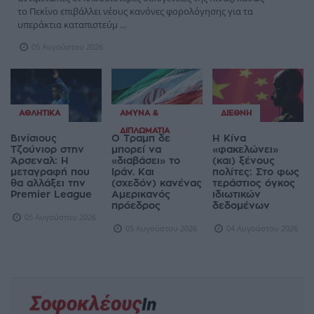
το Πεκίνο επιβάλλει νέους κανόνες φορολόγησης για τα
υπεράκτια καταπιστεύμ ...
05 Αυγούστου 2026
ΑΘΛΗΤΙΚΆ
ΆΜΥΝΑ &
ΔΙΕΘΝΉ
ΔΙΠΛΩΜΑΤΊΑ
Βινίσιους
Ο Τραμπ δε
Η Κίνα
Τζούνιορ στην
μπορεί να
«φακελώνει»
Άρσεναλ: Η
«διαβάσει» το
(και) ξένους
μεταγραφή που
Ιράν. Και
πολίτες: Στο φως
θα αλλάξει την
(σχεδόν) κανένας
τεράστιος όγκος
Premier League
Αμερικανός
ιδιωτικών
πρόεδρος
δεδομένων
05 Αυγούστου 2026
05 Αυγούστου 2026
04 Αυγούστου 2026