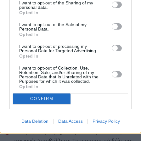
Βοήθημα από ασφαλιστικές εισφορές
I want to opt-out of the Sharing of my
personal data.
Συντάξεις που χορηγούνται σε αναπήρους με
Opted In
ποσοστό αναπηρίας τουλάχιστον ογδόντα τοις
I want to opt-out of the Sale of my
εκατό (80%)
Personal Data.
Opted In
Αναδρομικά κύριας σύνταξης που
I want to opt-out of processing my
φορολογούνται στο έτος που ανάγονται
Personal Data for Targeted Advertising.
Opted In
(υποβάλλεται Τροποποιητική δήλωση στα έτη
που αφορούν)
I want to opt-out of Collection, Use,
Retention, Sale, and/or Sharing of my
Αναδρομικά επικουρικής σύνταξης από
Personal Data that Is Unrelated with the
Purposes for which it was collected.
ασφαλιστικές εισφορές (υποβάλλεται
Opted In
Τροποποιητική δήλωση στα έτη που αφορούν)
CONFIRM
Αναδρομικά μερίσματος από ασφαλιστικές
εισφορές (υποβάλλεται Τροποποιητική δήλωση
στα έτη που αφορούν)
Data Deletion
Data Access
Privacy Policy
Αναδρομικά βοηθήματος από ασφαλιστικές
εισφορές (υποβάλλεται Τροποποιητική δήλωση