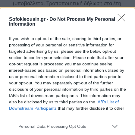
(υποβάλλεται Τροποποιητική δήλωση στα έτη
που αφορούν).
Sofokleousin.gr -
Do Not Process My Personal
Αναδρομικά μισθών και πάγιας αντιμισθίας που
Information
χορηγούνται σε αναπήρους με ποσοστό
αναπηρίας τουλάχιστον ογδόντα τοις εκατό (80%)
If you wish to opt-out of the sale, sharing to third parties, or
processing of your personal or sensitive information for
(υποβάλλεται Τροποποιητική δήλωση στα έτη
targeted advertising by us, please use the below opt-out
που αφορούν)
section to confirm your selection. Please note that after your
Αναδρομικά μισθών και πάγιας αντιμισθίας που
opt-out request is processed you may continue seeing
interest-based ads based on personal information utilized by
χορηγούνται σε ολικά τυφλούς ή κινητικά
us or personal information disclosed to third parties prior to
αναπήρους με ποσοστό αναπηρίας τουλάχιστον
your opt-out. You may separately opt-out of the further
ογδόντα τοις εκατό (80%-) 6 -(υποβάλλεται
disclosure of your personal information by third parties on the
IAB’s list of downstream participants. This information may
Τροποποιητική δήλωση στα έτη που αφορούν)
also be disclosed by us to third parties on the
IAB’s List of
Κύρια σύνταξη
Downstream Participants
that may further disclose it to other
third parties.
Επικουρική σύνταξη από ασφαλιστικές εισφορές
Μέρισμα από ασφαλιστικές εισφορές
Personal Data Processing Opt Outs