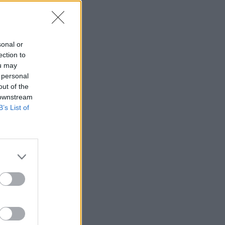
sonal or
ection to
ou may
 personal
out of the
 downstream
B’s List of