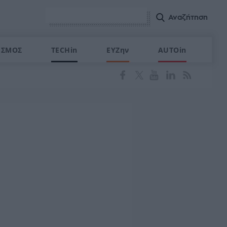
ΙΣΜΟΣ
TECHin
ΕΥΖην
AUTOin