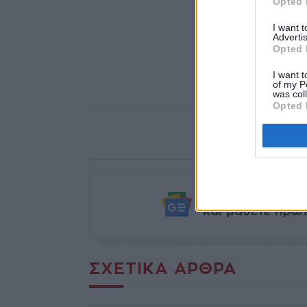
Opted 
I want 
Advertis
Opted 
I want t
of my P
was col
Opted 
Ακολουθήστε το
και μάθετε πρώτο
ΣΧΕΤΙΚΆ ΆΡΘΡΑ