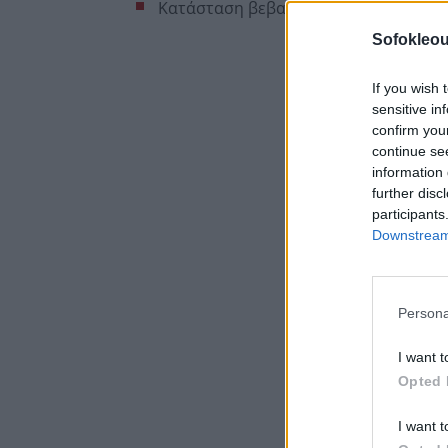
Κατάσταση βεβαιώσεων εισοδημάτων α
Sofokleou
If you wish 
sensitive in
confirm you
continue se
information 
further disc
participants
Downstream 
Persona
I want t
Opted 
I want t