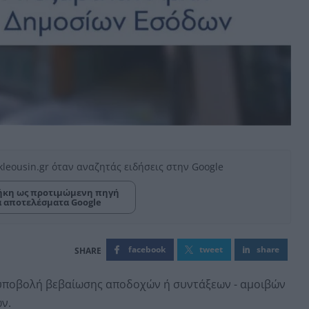
kleousin.gr όταν αναζητάς ειδήσεις στην Google
κη ως προτιμώμενη πηγή
α αποτελέσματα Google
facebook
tweet
share
υποβολή βεβαίωσης αποδοχών ή συντάξεων - αμοιβών
ν.