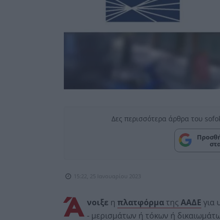
Δες περισσότερα άρθρα του sofo
Προσθή
στ
15:22, 25 Ιανουαρίου 2023
Ά
νοιξε
η
πλατφόρμα
της
ΑΑΔΕ
για 
- μερισμάτων ή τόκων ή δικαιωμάτω