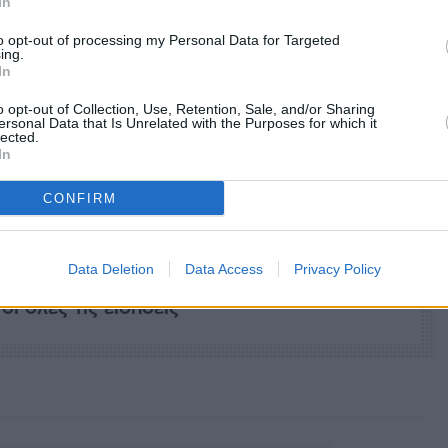
In
to opt-out of processing my Personal Data for Targeted
ing.
In
o opt-out of Collection, Use, Retention, Sale, and/or Sharing
ersonal Data that Is Unrelated with the Purposes for which it
lected.
In
facebook
tweet
share
CONFIRM
Data Deletion
Data Access
Privacy Policy
 Sofokleousin.gr στο Google News
ι όλες τις ειδήσεις