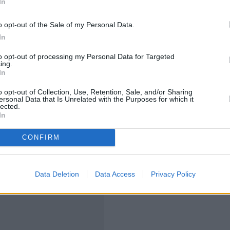
In
o opt-out of the Sale of my Personal Data.
In
ρεις θεωρούνται επικεφαλής της οργάνωσης και μετά
to opt-out of processing my Personal Data for Targeted
πό κράτηση ενώ τα 10 αφέθηκαν ελεύθερα με
ing.
In
αι, πως στη δικογραφία που σχηματίσθηκε
 που φέρονται εμπλεκόμενα στα ίδια αδικήματα.
o opt-out of Collection, Use, Retention, Sale, and/or Sharing
ersonal Data that Is Unrelated with the Purposes for which it
lected.
In
ραγίδες νομικών προσώπων, 46 κινητά τηλέφωνα, 7
μιστήρες, πολυτελές Ι.Χ.Φ., 10 ρολόγια χειρός
CONFIRM
οσό 139.696 ευρώ.
Data Deletion
Data Access
Privacy Policy