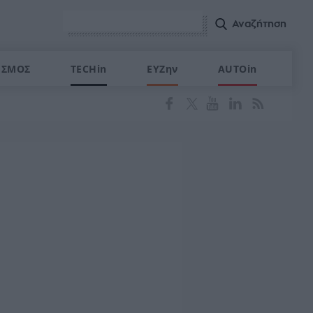
ΙΣΜΟΣ
TECHin
ΕΥΖην
AUTOin