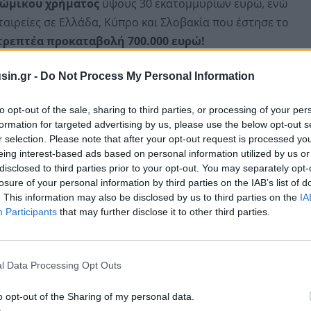
ρώμικου χρήματος
ύψους 30 εκατομμυρίων ευρώ, ενώ
εταιρείες σε Ελλάδα, Κύπρο και Σλοβακία που έστησε το
τρεπτέα προκαταβολή 700.000 ευρώ!
γελίας, η οπποία ενημερώθηκε από την
Αρχή
sin.gr -
Do Not Process My Personal Information
σόδων από Εγκληματικές Δραστηριότητες
, η
to opt-out of the sale, sharing to third parties, or processing of your per
η σε δεκάδες έρευνες, συνέλαβε 21 άτομα και
formation for targeted advertising by us, please use the below opt-out s
γάλο αριθμό κινητών τηλεφώνων, ένα πιστόλι, πάνω
r selection. Please note that after your opt-out request is processed y
 αριθμό εγγράφων και εξωτερικούς σκληρούς δίσκους.
eing interest-based ads based on personal information utilized by us or
disclosed to third parties prior to your opt-out. You may separately opt-
losure of your personal information by third parties on the IAB’s list of
. This information may also be disclosed by us to third parties on the
IA
Participants
that may further disclose it to other third parties.
l Data Processing Opt Outs
o opt-out of the Sharing of my personal data.