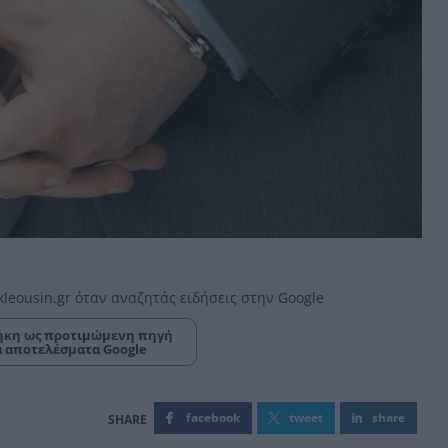
kleousin.gr όταν αναζητάς ειδήσεις στην Google
κη ως προτιμώμενη πηγή
α αποτελέσματα Google
facebook
tweet
share