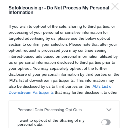
Sofokleousin.gr -
Do Not Process My Personal
Information
If you wish to opt-out of the sale, sharing to third parties, or
Η γοητεία μιας εναλλακτικής κουλτούρας σε
processing of your personal or sensitive information for
γειτονιές όπως ο Κεραμεικός-Μεταξουργείο και τα
targeted advertising by us, please use the below opt-out
section to confirm your selection. Please note that after your
Εξάρχεια άνοιξε άθελά της την όρεξη στους
opt-out request is processed you may continue seeing
επενδυτές και δημιούργησε ένα μεγάλο κύμα νέων
interest-based ads based on personal information utilized by
επισκεπτών τουριστών. Αυτό το κύμα ωφέλησε την
us or personal information disclosed to third parties prior to
your opt-out. You may separately opt-out of the further
τουριστική βιομηχανία
και πλατφόρμες όπως το
disclosure of your personal information by third parties on the
Airbnb
εκτοπίζοντας
παράλληλα τους ίδιους
τους
IAB’s list of downstream participants. This information may
κατοίκους
- κυρίως τα κατώτερα και μεσαία
also be disclosed by us to third parties on the
IAB’s List of
Downstream Participants
that may further disclose it to other
κοινωνικοοικονομικά στρώματα. Το ανέβασμα των
third parties.
ενοικίων στις γειτονιές μας, μας αναγκάζει να
εγκαταλείψουμε τα σπίτια μας, αναζητώντας
Personal Data Processing Opt Outs
καταφύγιο στα περίχωρα της πόλης.
I want to opt-out of the Sharing of my
personal data.