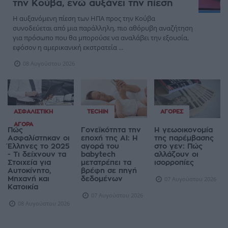
την Κούβα, ενώ αυξάνει την πίεση
Η αυξανόμενη πίεση των ΗΠΑ προς την Κούβα
συνοδεύεται από μια παράλληλη, πιο αθόρυβη αναζήτηση
για πρόσωπο που θα μπορούσε να αναλάβει την εξουσία,
εφόσον η αμερικανική εκστρατεία ...
08 Αυγούστου 2026
ΑΣΦΑΛΙΣΤΙΚΉ
TECHIN
ΑΓΟΡΈΣ
ΑΓΟΡΆ
Πώς
Γονεϊκότητα την
Η γεωοικονομία
Ασφαλίστηκαν οι
εποχή της AI: Η
της παρέμβασης
Έλληνες το 2025
αγορά του
στο γεν: Πώς
- Τι δείχνουν τα
babytech
αλλάζουν οι
Στοιχεία για
μετατρέπει τα
ισορροπίες
Αυτοκίνητο,
βρέφη σε πηγή
Μηχανή και
δεδομένων
07 Αυγούστου 2026
Κατοικία
07 Αυγούστου 2026
08 Αυγούστου 2026