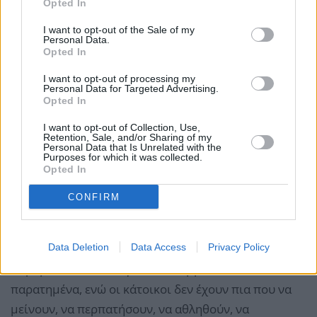
Opted In
H μετατροπή της Αθήνας σε τουριστικό προορισμό
όλο τον χρόνο έχει δημιουργήσει έναν έντονο
I want to opt-out of the Sale of my
Personal Data.
εξευγενισμό
όλου του κέντρου της πόλη. Οι
Opted In
γειτονιές της, αποξενωμένες, αποστειρωμένες, και
I want to opt-out of processing my
Personal Data for Targeted Advertising.
άχρωμες, σε λίγο δεν θα θυμίζουν σε τίποτα τα
Opted In
ζωντανά κύτταρα που της προσέδιδαν την
I want to opt-out of Collection, Use,
προηγούμενη γοητεία της. Σημαντικές χρήσεις και
Retention, Sale, and/or Sharing of my
Personal Data that Is Unrelated with the
επαγγελματικές πιάτσες του κέντρου χάνονται. Η
Purposes for which it was collected.
Αθήνα ολοένα και μετατρέπεται σε
μονοθεματικό
Opted In
τουριστικό πάρκο
, βορά στην λαιμαργία της
CONFIRM
οικιστικής επένδυσης που βλέπει την κατοικία μόνο
ως επενδυτικό προϊόν και καθόλου ως κοινωνικό
Data Deletion
Data Access
Privacy Policy
αγαθό. Την ίδια στιγμή, εκατοντάδες ακίνητα
παραμένουν άδεια, εγκαταλελειμμένα και
παρατημένα, ενώ οι κάτοικοι δεν έχουν πια που να
μείνουν, να περπατήσουν, να αθληθούν, να