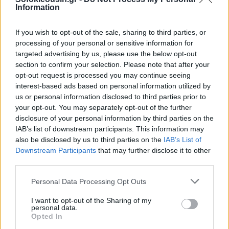
Information
πάνω σε τρόπους να επεκτείνει τη μέθοδο σε
πιλοτικά προγράμματα και αργότερα σε βιομηχανική
If you wish to opt-out of the sale, sharing to third parties, or
κλίμακα. Το μέλλον ίσως ανήκει σε τέτοιες
processing of your personal or sensitive information for
ευρηματικές λύσεις που κάνουν τα «άχρηστα» ξανά
targeted advertising by us, please use the below opt-out
section to confirm your selection. Please note that after your
χρήσιμα.
opt-out request is processed you may continue seeing
interest-based ads based on personal information utilized by
Μπορεί το μέλλον της καθαρής ενέργειας να
us or personal information disclosed to third parties prior to
your opt-out. You may separately opt-out of the further
κρύβεται μέσα στο συρτάρι με τις παλιές μπαταρίες
disclosure of your personal information by third parties on the
και το ρολό με το αλουμινόχαρτο;
IAB’s list of downstream participants. This information may
also be disclosed by us to third parties on the
IAB’s List of
Downstream Participants
that may further disclose it to other
Image by freepik
third parties.
Personal Data Processing Opt Outs
I want to opt-out of the Sharing of my
personal data.
Opted In