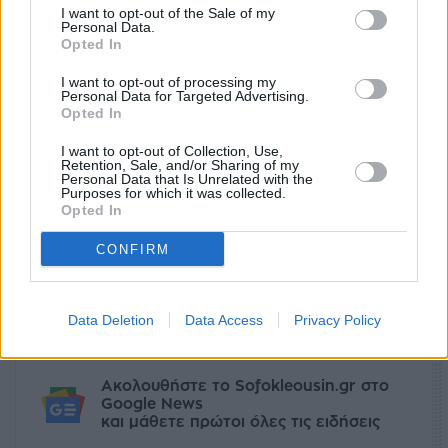
I want to opt-out of the Sale of my
Personal Data.
Opted In
I want to opt-out of processing my
Personal Data for Targeted Advertising.
Opted In
I want to opt-out of Collection, Use,
Retention, Sale, and/or Sharing of my
Personal Data that Is Unrelated with the
Purposes for which it was collected.
Opted In
Ετικέτες
επιστήμη
ενέργεια
Περιβάλλον
πράσινη οικονομία
βιώσιμη ανάπτυξη
CONFIRM
facebook
tweet
share
Data Deletion
Data Access
Privacy Policy
Ακολουθήστε το Sofokleousin.gr στο
Google News
και μάθετε πρώτοι όλες τις ειδήσεις