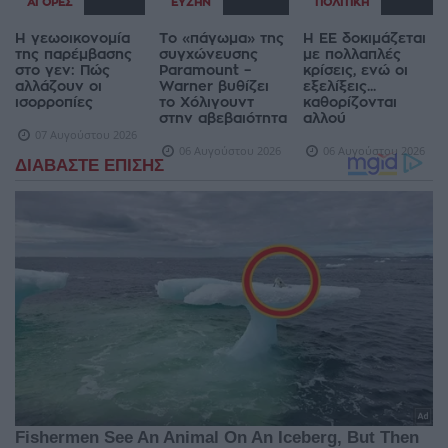
ΑΓΟΡΈΣ
ΕΥΖΗΝ
ΠΟΛΙΤΙΚΉ
Η γεωοικονομία
Το «πάγωμα» της
Η ΕΕ δοκιμάζεται
της παρέμβασης
συγχώνευσης
με πολλαπλές
στο γεν: Πώς
Paramount –
κρίσεις, ενώ οι
αλλάζουν οι
Warner βυθίζει
εξελίξεις...
ισορροπίες
το Χόλιγουντ
καθορίζονται
στην αβεβαιότητα
αλλού
07 Αυγούστου 2026
06 Αυγούστου 2026
06 Αυγούστου 2026