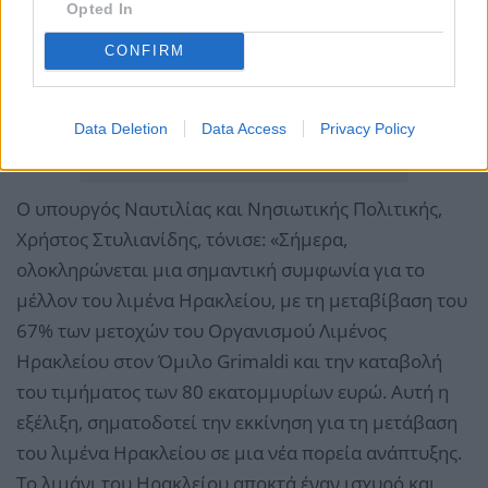
Opted In
CONFIRM
Data Deletion
Data Access
Privacy Policy
Ο υπουργός Ναυτιλίας και Νησιωτικής Πολιτικής,
Χρήστος Στυλιανίδης, τόνισε: «Σήμερα,
ολοκληρώνεται μια σημαντική συμφωνία για το
μέλλον του λιμένα Ηρακλείου, με τη μεταβίβαση του
67% των μετοχών του Οργανισμού Λιμένος
Ηρακλείου στον Όμιλο Grimaldi και την καταβολή
του τιμήματος των 80 εκατομμυρίων ευρώ. Αυτή η
εξέλιξη, σηματοδοτεί την εκκίνηση για τη μετάβαση
του λιμένα Ηρακλείου σε μια νέα πορεία ανάπτυξης.
Το λιμάνι του Ηρακλείου αποκτά έναν ισχυρό και