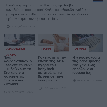
Η αυξανόμενη πίεση των ΗΠΑ προς την Κούβα
συνοδεύεται από μια παράλληλη, πιο αθόρυβη αναζήτηση
για πρόσωπο που θα μπορούσε να αναλάβει την εξουσία,
εφόσον η αμερικανική εκστρατεία ...
08 Αυγούστου 2026
ΑΣΦΑΛΙΣΤΙΚΉ
TECHIN
ΑΓΟΡΈΣ
ΑΓΟΡΆ
Πώς
Γονεϊκότητα την
Η γεωοικονομία
Ασφαλίστηκαν οι
εποχή της AI: Η
της παρέμβασης
Έλληνες το 2025
αγορά του
στο γεν: Πώς
- Τι δείχνουν τα
babytech
αλλάζουν οι
Στοιχεία για
μετατρέπει τα
ισορροπίες
Αυτοκίνητο,
βρέφη σε πηγή
Μηχανή και
δεδομένων
07 Αυγούστου 2026
Κατοικία
07 Αυγούστου 2026
08 Αυγούστου 2026