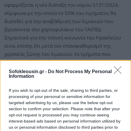
εφαρμόζεται η νέα διάταξη του νόμου 5131/2024,
σύμφωνα με την οποία το 50% του τιμήματος θα
διατεθεί για την αναβάθμιση των λιμανιών που
βρίσκονται στο χαρτοφυλάκιο του ΤΑΙΠΕΔ.
Σημαντικό για την τοπική κοινωνία του Ηρακλείου
είναι επίσης ότι μετά τον επανακαθορισμό της
χερσαίας ζώνης του λιμανιού, τα τμήματα που
απελευθερώθηκαν θα αποδοθούν στο Δήμο. Κάτι που
αποτελούσε πάγιο αίτημα της Δημοτικής Αρχής. Η
Sofokleousin.gr -
Do Not Process My Personal
Information
κυβέρνηση εφαρμόζει συγκροτημένη στρατηγική για
την αναβάθμιση των λιμανιών όλης της χώρας. Γιατί
If you wish to opt-out of the sale, sharing to third parties, or
η αναβάθμιση αυτή σημαίνει καλύτερες υπηρεσίες
processing of your personal or sensitive information for
για τους νησιώτες και τους τουρίστες, διευκόλυνση
targeted advertising by us, please use the below opt-out
section to confirm your selection. Please note that after your
του εμπορίου, περισσότερα έσοδα για το Δημόσιο,
opt-out request is processed you may continue seeing
ανάπτυξη και θέσεις εργασίας».
interest-based ads based on personal information utilized by
us or personal information disclosed to third parties prior to