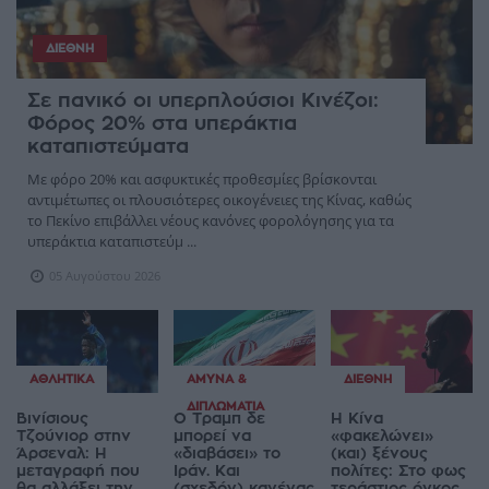
ΔΙΕΘΝΉ
Σε πανικό οι υπερπλούσιοι Κινέζοι:
Φόρος 20% στα υπεράκτια
καταπιστεύματα
Με φόρο 20% και ασφυκτικές προθεσμίες βρίσκονται
αντιμέτωπες οι πλουσιότερες οικογένειες της Κίνας, καθώς
το Πεκίνο επιβάλλει νέους κανόνες φορολόγησης για τα
υπεράκτια καταπιστεύμ ...
05 Αυγούστου 2026
ΑΘΛΗΤΙΚΆ
ΆΜΥΝΑ &
ΔΙΕΘΝΉ
ΔΙΠΛΩΜΑΤΊΑ
Βινίσιους
Ο Τραμπ δε
Η Κίνα
Τζούνιορ στην
μπορεί να
«φακελώνει»
Άρσεναλ: Η
«διαβάσει» το
(και) ξένους
μεταγραφή που
Ιράν. Και
πολίτες: Στο φως
θα αλλάξει την
(σχεδόν) κανένας
τεράστιος όγκος