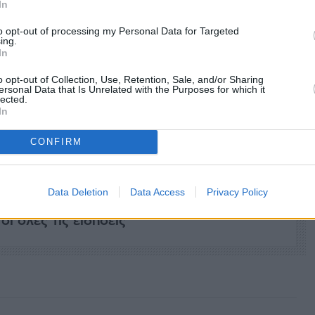
In
to opt-out of processing my Personal Data for Targeted
ing.
In
o opt-out of Collection, Use, Retention, Sale, and/or Sharing
ersonal Data that Is Unrelated with the Purposes for which it
lected.
In
facebook
tweet
share
CONFIRM
Data Deletion
Data Access
Privacy Policy
 Sofokleousin.gr στο Google News
ι όλες τις ειδήσεις