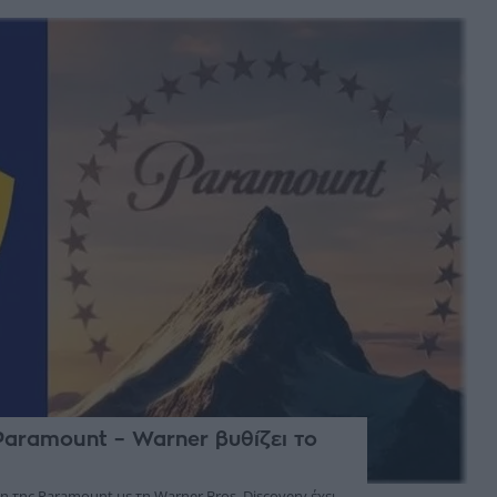
aramount – Warner βυθίζει το
 της Paramount με τη Warner Bros. Discovery έχει