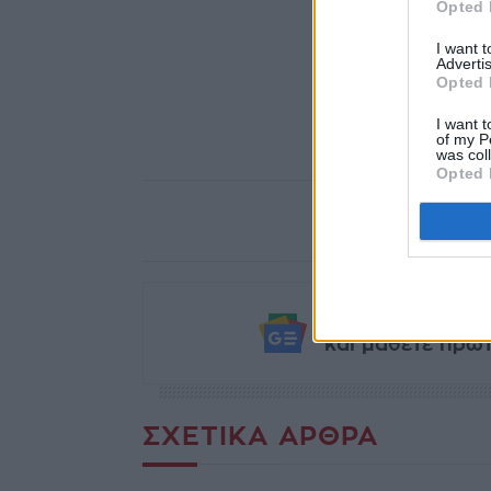
Opted 
I want 
Advertis
Opted 
I want t
of my P
was col
Opted 
Ακολουθήστε το
και μάθετε πρώτο
ΣΧΕΤΙΚΆ ΆΡΘΡΑ