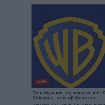
ΕΥΖΗΝ
Το «πάγωμα» της συγχώνευσης P
Χόλιγουντ στην αβεβαιότητα
Η παρατεταμένη δικαστική μάχη για τη συγχώνευση