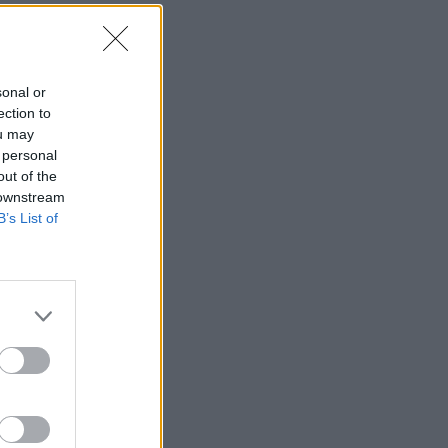
sonal or
ection to
ou may
 personal
out of the
 downstream
B’s List of