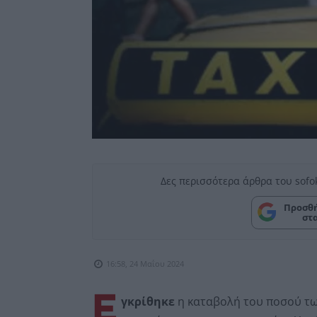
Δες περισσότερα άρθρα του sofo
Προσθή
στ
16:58, 24 Μαΐου 2024
Ε
γκρίθηκε
η καταβολή του ποσού τω