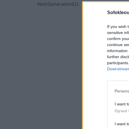
NextGenerationEU.
Sofokleou
If you wish 
sensitive in
confirm you
continue se
information 
further disc
participants
Downstream 
Persona
I want t
Opted 
I want t