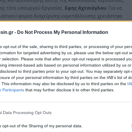
 της τότε υπουργού Εργασίας
Εφης Αχτσιόγλου
. Για να
ματικού φορέα διαχείρισης-εκμετάλλευσης χρειάστηκε
ν πολλά εμπόδια, ακόμη και νομικής φύσεως. Ο
2 και πέρασαν άλλα δύο χρόνια ώσπου να συσταθεί η
sin.gr -
Do Not Process My Personal Information
αντικείμενο και καταγεγραμμένη περιουσία.
to opt-out of the sale, sharing to third parties, or processing of your per
formation for targeted advertising by us, please use the below opt-out s
r selection. Please note that after your opt-out request is processed y
eing interest-based ads based on personal information utilized by us or
disclosed to third parties prior to your opt-out. You may separately opt-
losure of your personal information by third parties on the IAB’s list of
. This information may also be disclosed by us to third parties on the
IA
Participants
that may further disclose it to other third parties.
l Data Processing Opt Outs
o opt-out of the Sharing of my personal data.