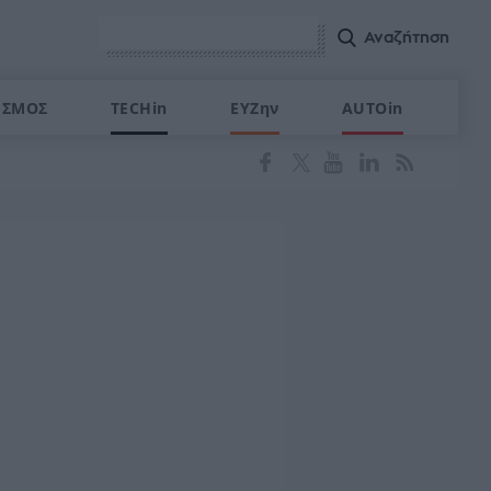
ΙΣΜΟΣ
TECHin
ΕΥΖην
AUTOin