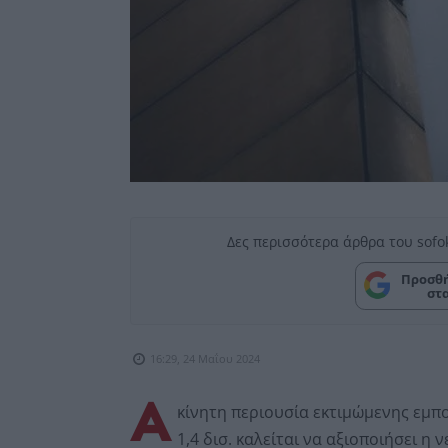
Δες περισσότερα άρθρα του sofo
Προσθή
στ
16:29, 24 Μαΐου 2024
Α
κίνητη περιουσία εκτιμώμενης εμπορ
1,4 δισ. καλείται να αξιοποιήσει 