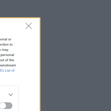
sonal or
ection to
ou may
 personal
out of the
 downstream
B’s List of