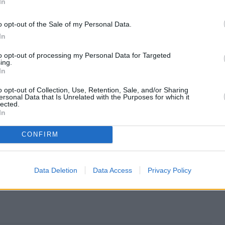
In
ιρεία Αξιοποίησης Ακίνητης Περιουσίας ΕΦΚΑ ΑΕ») θα
σε ρόλους Γενικού Διευθυντή και Διευθυντή
o opt-out of the Sale of my Personal Data.
τήσουν" τον νέο επιχειρηματικό φορέα και να
In
του. Θα ακολουθήσουν 30 προσλήψεις εξειδικευμένων
to opt-out of processing my Personal Data for Targeted
ing.
In
o opt-out of Collection, Use, Retention, Sale, and/or Sharing
ersonal Data that Is Unrelated with the Purposes for which it
lected.
In
CONFIRM
Data Deletion
Data Access
Privacy Policy