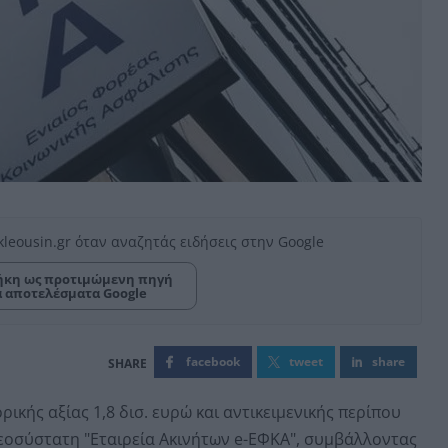
kleousin.gr όταν αναζητάς ειδήσεις στην Google
κη ως προτιμώμενη πηγή
α αποτελέσματα Google
facebook
tweet
share
ικής αξίας 1,8 δισ. ευρώ και αντικειμενικής περίπου
η νεοσύστατη "Εταιρεία Ακινήτων e-ΕΦΚΑ", συμβάλλοντας