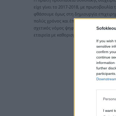
είχε γίνει το 2017-2018, με πρωτοβουλία
φθάσουμε όμως στη δημιουργία επιχειρη
πολύς χρόνος και έπρεπε να υπερπηδηθού
σχετικός νόμος ψηφίστηκε τελικά το 202
Sofokleou
εταιρεία με καθορισμένο επιχειρηματικό 
If you wish 
sensitive in
confirm you
continue se
information 
further disc
participants
Downstream 
Persona
I want t