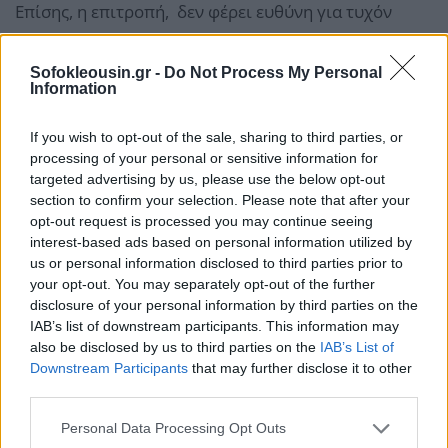
Επίσης, η επιτροπή, δεν φέρει ευθύνη για τυχόν
αστοχίες του λογισμικού, οι οποίες θα εντοπιστούν
μετά τη χορήγηση της άδειας καταλληλότητας από
Sofokleousin.gr -
Do Not Process My Personal
Information
τις αρμόδιες αρχές της Α.Α.Δ.Ε. ή/ και
κατόπιν
καταγγελιών
, και οι οποίες μπορεί να οδηγήσουν
If you wish to opt-out of the sale, sharing to third parties, or
σε
ανάκληση άδειας του παρόχου.
processing of your personal or sensitive information for
targeted advertising by us, please use the below opt-out
section to confirm your selection. Please note that after your
opt-out request is processed you may continue seeing
interest-based ads based on personal information utilized by
us or personal information disclosed to third parties prior to
your opt-out. You may separately opt-out of the further
disclosure of your personal information by third parties on the
IAB’s list of downstream participants. This information may
also be disclosed by us to third parties on the
IAB’s List of
Downstream Participants
that may further disclose it to other
third parties.
Personal Data Processing Opt Outs