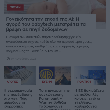
TECHIN
Γονεϊκότητα την εποχή της AI: Η
αγορά του babytech μετατρέπει τα
βρέφη σε πηγή δεδομένων
Η αγορά των συσκευών παρακολούθησης βρεφών
αναπτύσσεται ταχέως, καθώς όλο και περισσότεροι γονείς
αποκτούν κάμερες, αισθητήρες και εφαρμογές τεχνητής
νοημοσύνης που αναλύουν τον ύπ ...
07 Αυγούστου 2026
ΑΓΟΡΈΣ
ΕΥΖΗΝ
ΠΟΛΙΤΙΚΉ
Η γεωοικονομία
Το «πάγωμα» της
Η ΕΕ δοκιμάζεται
της παρέμβασης
συγχώνευσης
με πολλαπλές
στο γεν: Πώς
Paramount –
κρίσεις, ενώ οι
αλλάζουν οι
Warner βυθίζει
εξελίξεις...
ισορροπίες
το Χόλιγουντ
καθορίζονται