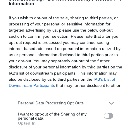
Information
μάλιστα, θα διατηρηθούν και το επόμενο διάστημα,
καθώς οι επιχειρήσεις έχουν δεσμευτεί σχετικά
If you wish to opt-out of the sale, sharing to third parties, or
απέναντι στην Πολιτεία.
processing of your personal or sensitive information for
targeted advertising by us, please use the below opt-out
section to confirm your selection. Please note that after your
«Η πραγματικότητα αυτή περιγράφει με αναλυτικά
opt-out request is processed you may continue seeing
interest-based ads based on personal information utilized by
στοιχεία η επίσημη ανακοίνωση της Ανεξάρτητης
us or personal information disclosed to third parties prior to
Αρχής Ελέγχου της Αγοράς, η οποία δόθηκε στη
your opt-out. You may separately opt-out of the further
δημοσιότητα την Παρασκευή.»
disclosure of your personal information by third parties on the
IAB’s list of downstream participants. This information may
also be disclosed by us to third parties on the
IAB’s List of
Downstream Participants
that may further disclose it to other
third parties.
Personal Data Processing Opt Outs
I want to opt-out of the Sharing of my
personal data.
Opted In