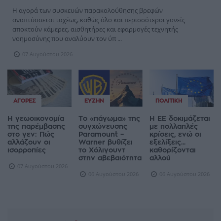
Η αγορά των συσκευών παρακολούθησης βρεφών
αναπτύσσεται ταχέως, καθώς όλο και περισσότεροι γονείς
αποκτούν κάμερες, αισθητήρες και εφαρμογές τεχνητής
νοημοσύνης που αναλύουν τον ύπ ...
07 Αυγούστου 2026
ΑΓΟΡΈΣ
ΕΥΖΗΝ
ΠΟΛΙΤΙΚΉ
Η γεωοικονομία
Το «πάγωμα» της
Η ΕΕ δοκιμάζεται
της παρέμβασης
συγχώνευσης
με πολλαπλές
στο γεν: Πώς
Paramount –
κρίσεις, ενώ οι
αλλάζουν οι
Warner βυθίζει
εξελίξεις...
ισορροπίες
το Χόλιγουντ
καθορίζονται
στην αβεβαιότητα
αλλού
07 Αυγούστου 2026
06 Αυγούστου 2026
06 Αυγούστου 2026