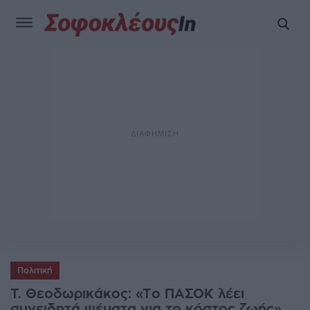
Πολιτική
T. Θεοδωρικάκος: «Το ΠΑΣΟΚ λέει
συνειδητά ψέματα για το κόστος ζωής»