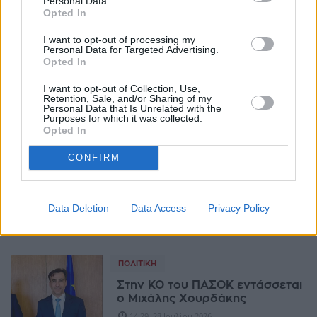
Personal Data.
αντισυνταγματικότητας από το
Opted In
ΠΑΣΟΚ στο ν/σ ΕΥΔΑΠ-ΕΥΑΘ
12:10, 30 Ιουλίου 2026
I want to opt-out of processing my
Personal Data for Targeted Advertising.
Opted In
ΠΟΛΙΤΙΚΉ
I want to opt-out of Collection, Use,
ΠΑΣΟΚ κατά Τσίπρα:
Retention, Sale, and/or Sharing of my
«Πολιτικός χορηγός της ΝΔ»
Personal Data that Is Unrelated with the
Purposes for which it was collected.
11:50, 30 Ιουλίου 2026
Opted In
CONFIRM
ΠΟΛΙΤΙΚΉ
Τσουκαλάς: Η ΝΔ προσπαθεί να
σκηνοθετήσει ψεύτικα δίπολα
Data Deletion
Data Access
Privacy Policy
με χάρτινους αντιπάλους
14:12, 29 Ιουλίου 2026
ΠΟΛΙΤΙΚΉ
Στην ΚΟ του ΠΑΣΟΚ εντάσσεται
ο Μιχάλης Χουρδάκης
14:29, 28 Ιουλίου 2026