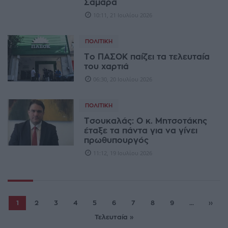
Σαμαρά
10:11, 21 Ιουλίου 2026
ΠΟΛΙΤΙΚΉ
Το ΠΑΣΟΚ παίζει τα τελευταία
του χαρτιά
06:30, 20 Ιουλίου 2026
ΠΟΛΙΤΙΚΉ
Τσουκαλάς: Ο κ. Μητσοτάκης
έταξε τα πάντα για να γίνει
πρωθυπουργός
11:12, 19 Ιουλίου 2026
1
2
3
4
5
6
7
8
9
...
››
Τελευταία »