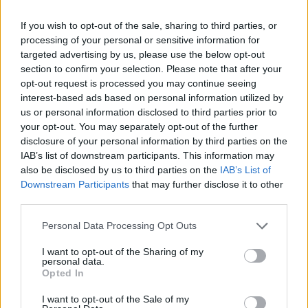
ΠΑΣΟΚ: «Ο κ. Τσίπρας κάνει
rebranding αγκαλιά με τα
If you wish to opt-out of the sale, sharing to third parties, or
συμφέροντα»
processing of your personal or sensitive information for
14:40, 31 Ιουλίου 2026
targeted advertising by us, please use the below opt-out
section to confirm your selection. Please note that after your
ΠΟΛΙΤΙΚΉ
opt-out request is processed you may continue seeing
interest-based ads based on personal information utilized by
Σφοδρή επίθεση ΠΑΣΟΚ σε
us or personal information disclosed to third parties prior to
Γεωργιάδη: «Λανσάρει τον
“κινούμενο κοριό”»
your opt-out. You may separately opt-out of the further
disclosure of your personal information by third parties on the
23:31, 30 Ιουλίου 2026
IAB’s list of downstream participants. This information may
also be disclosed by us to third parties on the
IAB’s List of
ΠΟΛΙΤΙΚΉ
Downstream Participants
that may further disclose it to other
third parties.
Ανδρουλάκης: Θα συνεχίσουμε
ακλόνητοι στο δρόμο της
Personal Data Processing Opt Outs
πολιτικής αυτονομίας
14:39, 30 Ιουλίου 2026
I want to opt-out of the Sharing of my
personal data.
Opted In
ΠΟΛΙΤΙΚΉ
I want to opt-out of the Sale of my
Βουλή: Ένσταση