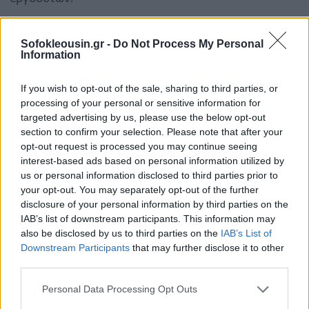
Παράλληλα, στο νομοσχέδιο προβλέπονται, μεταξύ
Sofokleousin.gr -
Do Not Process My Personal
άλλων, διατάξεις που προβλέπουν:
Information
If you wish to opt-out of the sale, sharing to third parties, or
Ένταξη συγκεκριμένων κατηγοριών εργαζομένων
processing of your personal or sensitive information for
του ΕΣΥ και του ΕΚΑΒ στα βαρέα και
targeted advertising by us, please use the below opt-out
ανθυγιεινά (νοσηλευτών, βοηθών νοσηλευτών,
section to confirm your selection. Please note that after your
opt-out request is processed you may continue seeing
οδηγών και βοηθών ασθενοφόρων - διασωστών), με
interest-based ads based on personal information utilized by
δυνατότητα συνταξιοδότησης στο 62ο έτος με
us or personal information disclosed to third parties prior to
τουλάχιστον 15 έτη ασφάλισης, εκ των οποίων 12 έτη
your opt-out. You may separately opt-out of the further
disclosure of your personal information by third parties on the
στις συγκεκριμένες ειδικότητες, ενώ παρέχεται και η
IAB’s list of downstream participants. This information may
δυνατότητα αναγνώρισης και εξαγοράς
also be disclosed by us to third parties on the
IAB’s List of
προηγούμενου χρόνου απασχόλησης για
Downstream Participants
that may further disclose it to other
third parties.
συμπλήρωση των απαιτούμενων προϋποθέσεων
ασφάλισης. Εξομοιώνονται οι προϋποθέσεις
Personal Data Processing Opt Outs
συνταξιοδότησης με εκείνες που ισχύουν για