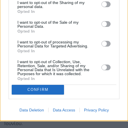
I want to opt-out of the Sharing of my
αντίστοιχες ειδικότητες του πρώην ΙΚΑ-ΕΤΑΜ.
personal data.
Opted In
Δυνατότητα απομακρυσμένης συμμετοχής στη
I want to opt-out of the Sale of my
Personal Data.
διαδικασία επίλυσης εργατικών διαφορών στην
Opted In
Επιθεώρηση Εργασίας.
I want to opt-out of processing my
Personal Data for Targeted Advertising.
Opted In
Θεσμοθέτηση Ψηφιακού Μητρώου Συλλογικών
Συμβάσεων Εργασίας (ΣΣΕ), ώστε οι οργανώσεις να
I want to opt-out of Collection, Use,
Retention, Sale, and/or Sharing of my
καταθέτουν ηλεκτρονικά συλλογικές ρυθμίσεις, με
Personal Data that Is Unrelated with the
Purposes for which it was collected.
σκοπό την ευκολότερη πρόσβαση από τους πολίτες
Opted In
στο περιεχόμενο των ΣΣΕ και την παρακολούθηση
CONFIRM
της κάλυψης των εργαζομένων από ΣΣΕ.
Το νομοσχέδιο περιλαμβάνει συνολικά 45 άρθρα και
Data Deletion
Data Access
Privacy Policy
θα παραμείνει σε δημόσια διαβούλευση έως τις 17
Ιουνίου.