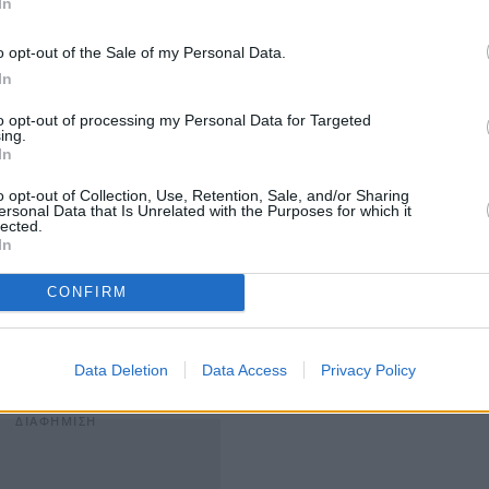
In
o opt-out of the Sale of my Personal Data.
In
πουν εύκολα τους αρχηγούς τους -σε αντίθεση με τους
to opt-out of processing my Personal Data for Targeted
 εσωτερικές εκκαθαρίσεις σχεδόν σε πολιτική
ing.
In
 ιδιαίτερα εύφλεκτη. Το τελευταίο αντίστοιχο
ι Μπλερ
εξαναγκάστηκε τελικά σε αποχώρηση ύστερα
o opt-out of Collection, Use, Retention, Sale, and/or Sharing
ersonal Data that Is Unrelated with the Purposes for which it
lected.
In
ατικού Κόμματος
, για να προκληθεί εκλογή νέου ηγέτη
CONFIRM
%
των βουλευτών του κόμματος, δηλαδή 81 βουλευτών.
τως στην εσωκομματική ψηφοφορία και η τελική
μματος.
Data Deletion
Data Access
Privacy Policy