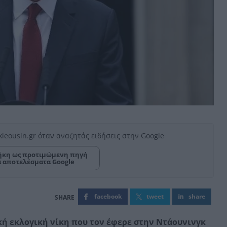
kleousin.gr όταν αναζητάς ειδήσεις στην Google
κη ως προτιμώμενη πηγή
α αποτελέσματα Google
facebook
tweet
share
κή εκλογική νίκη που τον έφερε στην Ντάουνινγκ