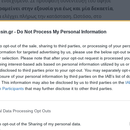
ιο ενδεχόμενο. Σε πρόσφατη συνέντευξή του άφησε
αμείνει στην εξουσία για έως και μία δεκαετία
,
να ελέγχει πλήρως την κατάσταση. Ωστόσο, στο
sin.gr -
Do Not Process My Personal Information
ργατικών
Κάθριν Γουέστ
κάλεσε δημόσια το υπουργικό
to opt-out of the sale, sharing to third parties, or processing of your per
υπουργού, προειδοποιώντας ότι, αν δεν υπάρξει
formation for targeted advertising by us, please use the below opt-out s
αι διατεθειμένη να προσπαθήσει η ίδια να
r selection. Please note that after your opt-out request is processed y
 της ηγεσίας
.
eing interest-based ads based on personal information utilized by us or
disclosed to third parties prior to your opt-out. You may separately opt-
losure of your personal information by third parties on the IAB’s list of
. This information may also be disclosed by us to third parties on the
IA
Participants
that may further disclose it to other third parties.
l Data Processing Opt Outs
o opt-out of the Sharing of my personal data.