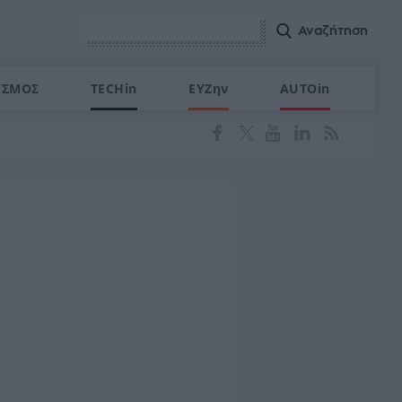
ΙΣΜΟΣ
TECHin
ΕΥΖην
AUTOin