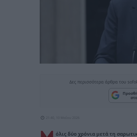
Δες περισσότερα άρθρα του sofo
Προσθή
στ
21:40, 10 Μαΐου 2026
όλις δύο χρόνια μετά τη σαρωτι