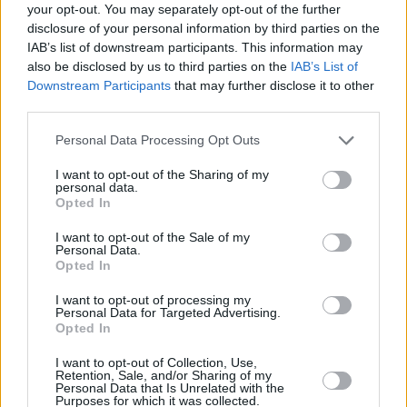
your opt-out. You may separately opt-out of the further
disclosure of your personal information by third parties on the
IAB’s list of downstream participants. This information may
also be disclosed by us to third parties on the
IAB’s List of
Downstream Participants
that may further disclose it to other
third parties.
Personal Data Processing Opt Outs
I want to opt-out of the Sharing of my
personal data.
Opted In
Παρά τις
φήμες περί εσωκομματικού
I want to opt-out of the Sale of my
ανταγωνισμού
, άνθρωποι που βρίσκονται κοντά
Personal Data.
Opted In
και στους δύο πολιτικούς επιμένουν ότι
οι σχέσεις
τους παραμένουν φιλικές
και ότι δεν επιθυμούν
I want to opt-out of processing my
Personal Data for Targeted Advertising.
να εμφανίζονται ως αντίπαλοι. Συχνά
εμφανίζονται
Opted In
μαζί
σε εκδηλώσεις του Λευκού Οίκου, ενώ
I want to opt-out of Collection, Use,
συνεργάτες τους σημειώνουν ότι αντιλαμβάνονται
Retention, Sale, and/or Sharing of my
Personal Data that Is Unrelated with the
τη σημερινή περίοδο ως μια ιστορική φάση
Purposes for which it was collected.