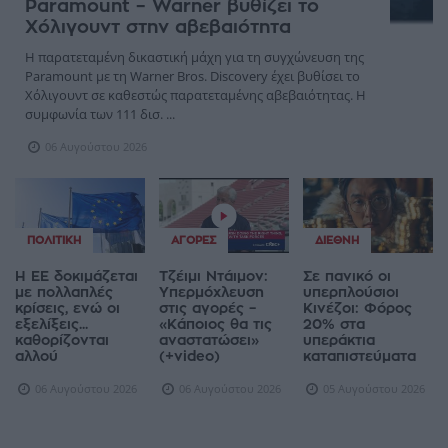
Paramount – Warner βυθίζει το
Χόλιγουντ στην αβεβαιότητα
Η παρατεταμένη δικαστική μάχη για τη συγχώνευση της
Paramount με τη Warner Bros. Discovery έχει βυθίσει το
Χόλιγουντ σε καθεστώς παρατεταμένης αβεβαιότητας. Η
συμφωνία των 111 δισ. ...
06 Αυγούστου 2026
ΠΟΛΙΤΙΚΉ
ΑΓΟΡΈΣ
ΔΙΕΘΝΉ
Η ΕΕ δοκιμάζεται
Τζέιμι Ντάιμον:
Σε πανικό οι
με πολλαπλές
Υπερμόχλευση
υπερπλούσιοι
κρίσεις, ενώ οι
στις αγορές –
Κινέζοι: Φόρος
εξελίξεις...
«Κάποιος θα τις
20% στα
καθορίζονται
αναστατώσει»
υπεράκτια
αλλού
(+video)
καταπιστεύματα
06 Αυγούστου 2026
06 Αυγούστου 2026
05 Αυγούστου 2026