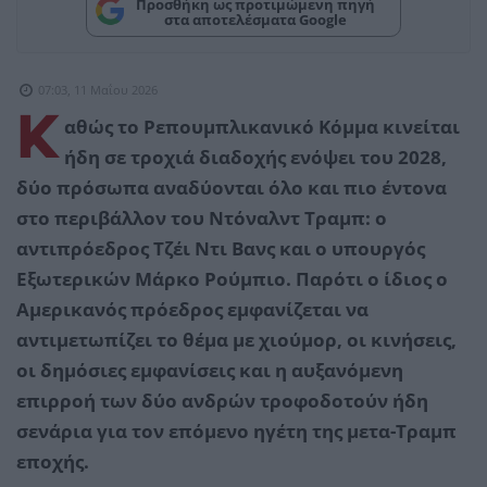
Προσθήκη ως προτιμώμενη πηγή
στα αποτελέσματα Google
07:03, 11 Μαΐου 2026
Κ
αθώς το Ρεπουμπλικανικό Κόμμα κινείται
ήδη σε τροχιά διαδοχής ενόψει του 2028,
δύο πρόσωπα αναδύονται όλο και πιο έντονα
στο περιβάλλον του Ντόναλντ Τραμπ: ο
αντιπρόεδρος Τζέι Ντι Βανς και ο υπουργός
Εξωτερικών Μάρκο Ρούμπιο. Παρότι ο ίδιος ο
Αμερικανός πρόεδρος εμφανίζεται να
αντιμετωπίζει το θέμα με χιούμορ, οι κινήσεις,
οι δημόσιες εμφανίσεις και η αυξανόμενη
επιρροή των δύο ανδρών τροφοδοτούν ήδη
σενάρια για τον επόμενο ηγέτη της μετα-Τραμπ
εποχής.