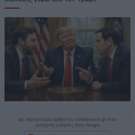
Δες περισσότερα άρθρα του sofokleousin.gr όταν
αναζητάς ειδήσεις στην Google