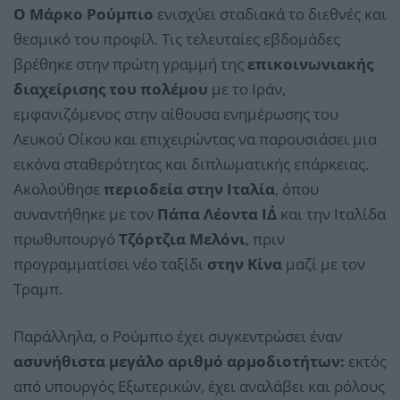
Ο Μάρκο Ρούμπιο
ενισχύει σταδιακά το διεθνές και
θεσμικό του προφίλ. Τις τελευταίες εβδομάδες
βρέθηκε στην πρώτη γραμμή της
επικοινωνιακής
διαχείρισης του πολέμου
με το Ιράν,
εμφανιζόμενος στην αίθουσα ενημέρωσης του
Λευκού Οίκου και επιχειρώντας να παρουσιάσει μια
εικόνα σταθερότητας και διπλωματικής επάρκειας.
Ακολούθησε
περιοδεία στην Ιταλία
, όπου
συναντήθηκε με τον
Πάπα Λέοντα ΙΔ΄
και την Ιταλίδα
πρωθυπουργό
Τζόρτζια Μελόνι
, πριν
προγραμματίσει νέο ταξίδι
στην Κίνα
μαζί με τον
Τραμπ.
Παράλληλα, ο Ρούμπιο έχει συγκεντρώσει έναν
ασυνήθιστα μεγάλο αριθμό αρμοδιοτήτων:
εκτός
από υπουργός Εξωτερικών, έχει αναλάβει και ρόλους