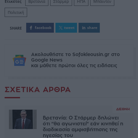
Ετικέτες
Βρετανία
Στάρμερ
ΗΠΑ
Μπάιντεν
Πολιτική
facebook
tweet
share
Ακολουθήστε το Sofokleousin.gr στο
Google News
και μάθετε πρώτοι όλες τις ειδήσεις
ΣΧΕΤΙΚΆ ΆΡΘΡΑ
ΔΙΕΘΝΉ
Βρετανία: Ο Στάρμερ δηλώνει
ότι "θα αγωνιστεί" εάν κινηθεί η
διαδικασία αμφισβήτησης της
ηγεσίας του