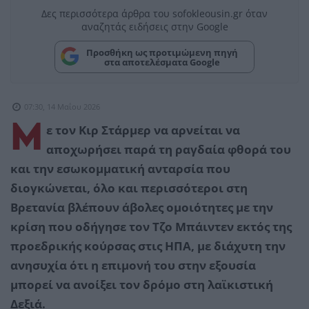
Δες περισσότερα άρθρα του sofokleousin.gr όταν
αναζητάς ειδήσεις στην Google
Προσθήκη ως προτιμώμενη πηγή
στα αποτελέσματα Google
07:30, 14 Μαΐου 2026
Μ
ε τον Κιρ Στάρμερ να αρνείται να
αποχωρήσει παρά τη ραγδαία φθορά του
και την εσωκομματική ανταρσία που
διογκώνεται, όλο και περισσότεροι στη
Βρετανία βλέπουν άβολες ομοιότητες με την
κρίση που οδήγησε τον Τζο Μπάιντεν εκτός της
προεδρικής κούρσας στις ΗΠΑ, με διάχυτη την
ανησυχία ότι η επιμονή του στην εξουσία
μπορεί να ανοίξει τον δρόμο στη λαϊκιστική
Δεξιά.