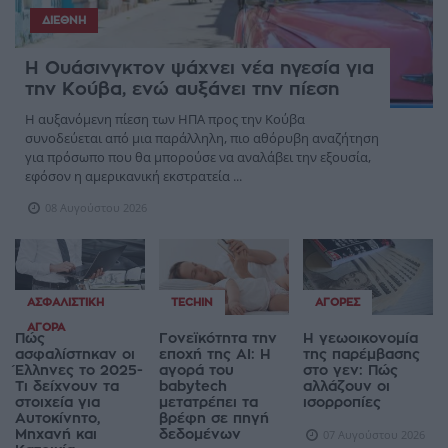
ΔΙΕΘΝΉ
Η Ουάσινγκτον ψάχνει νέα ηγεσία για
την Κούβα, ενώ αυξάνει την πίεση
Η αυξανόμενη πίεση των ΗΠΑ προς την Κούβα
συνοδεύεται από μια παράλληλη, πιο αθόρυβη αναζήτηση
για πρόσωπο που θα μπορούσε να αναλάβει την εξουσία,
εφόσον η αμερικανική εκστρατεία ...
08 Αυγούστου 2026
ΑΣΦΑΛΙΣΤΙΚΉ
TECHIN
ΑΓΟΡΈΣ
ΑΓΟΡΆ
Πώς
Γονεϊκότητα την
Η γεωοικονομία
ασφαλίστηκαν οι
εποχή της AI: Η
της παρέμβασης
Έλληνες το 2025-
αγορά του
στο γεν: Πώς
Τι δείχνουν τα
babytech
αλλάζουν οι
στοιχεία για
μετατρέπει τα
ισορροπίες
Αυτοκίνητο,
βρέφη σε πηγή
Μηχανή και
δεδομένων
07 Αυγούστου 2026