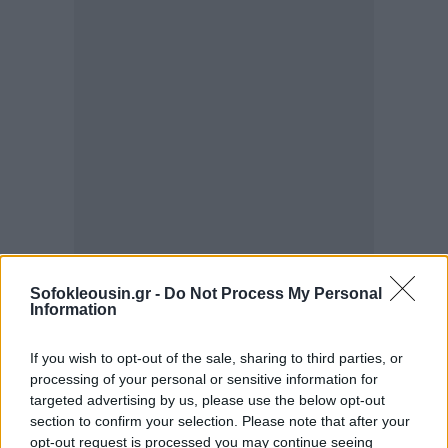
Sofokleousin.gr -
Do Not Process My Personal
Για τον Μπάιντεν, η μεγάλη καμπή ήρθε μετά το
Information
debate με τον Τραμπ, παρά το γεγονός ότι οι
ενδιάμεσες εκλογές του 2022 είχαν δώσει στους
If you wish to opt-out of the sale, sharing to third parties, or
Δημοκρατικούς καλύτερα αποτελέσματα από τα
processing of your personal or sensitive information for
targeted advertising by us, please use the below opt-out
αναμενόμενα. Για τον Στάρμερ, το σοκ ήρθε από τις
section to confirm your selection. Please note that after your
πρόσφατες εκλογές σε τοπικά συμβούλια της
opt-out request is processed you may continue seeing