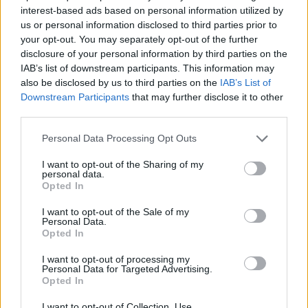
Αγγλίας και στα κοινοβούλια της Σκωτίας και της
interest-based ads based on personal information utilized by
us or personal information disclosed to third parties prior to
Ουαλίας. Οι
βαριές απώλειες των Εργατικών
your opt-out. You may separately opt-out of the further
κατέδειξαν πόσο βαθιά αντιδημοφιλής έχει γίνει η
disclosure of your personal information by third parties on the
κυβέρνησή του, ακόμη και μεταξύ ψηφοφόρων που
IAB’s list of downstream participants. This information may
also be disclosed by us to third parties on the
IAB’s List of
παραδοσιακά στήριζαν το κόμμα.
Downstream Participants
that may further disclose it to other
third parties.
Οι πρώτες παραινέσεις προς τους δύο ηγέτες ήταν
Personal Data Processing Opt Outs
διακριτικές και ιδιωτικές. Σταδιακά όμως
μετατράπηκαν σε δημόσιες εκκλήσεις αποχώρησης.
I want to opt-out of the Sharing of my
personal data.
Opted In
I want to opt-out of the Sale of my
Personal Data.
Opted In
I want to opt-out of processing my
Personal Data for Targeted Advertising.
Opted In
I want to opt-out of Collection, Use,