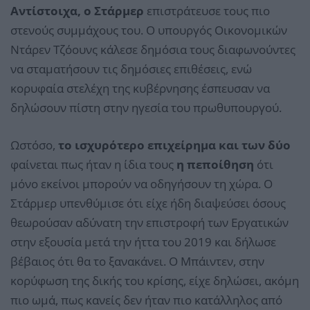
Αντίστοιχα, ο Στάρμερ
επιστράτευσε τους πιο
στενούς συμμάχους του. Ο υπουργός Οικονομικών
Ντάρεν Τζόουνς κάλεσε δημόσια τους διαφωνούντες
να σταματήσουν τις δημόσιες επιθέσεις, ενώ
κορυφαία στελέχη της κυβέρνησης έσπευσαν να
δηλώσουν πίστη στην ηγεσία του πρωθυπουργού.
Ωστόσο,
το ισχυρότερο επιχείρημα και των δύο
φαίνεται πως ήταν η ίδια τους
η πεποίθηση
ότι
μόνο εκείνοι μπορούν να οδηγήσουν τη χώρα. Ο
Στάρμερ υπενθύμισε ότι είχε ήδη διαψεύσει όσους
θεωρούσαν αδύνατη την επιστροφή των Εργατικών
στην εξουσία μετά την ήττα του 2019 και δήλωσε
βέβαιος ότι θα το ξανακάνει. Ο Μπάιντεν, στην
κορύφωση της δικής του κρίσης, είχε δηλώσει, ακόμη
πιο ωμά, πως κανείς δεν ήταν πιο κατάλληλος από