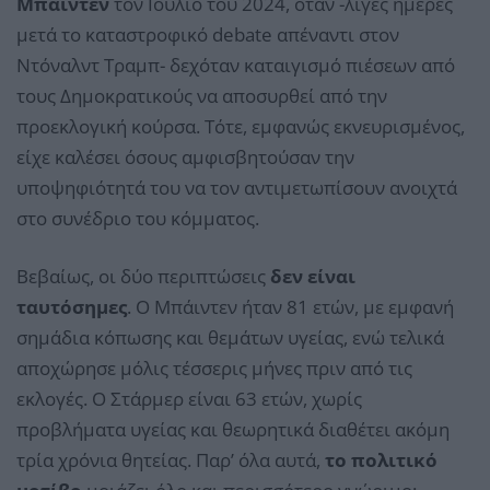
Μπάιντεν
τον Ιούλιο του 2024, όταν -λίγες ημέρες
μετά το καταστροφικό debate απέναντι στον
Ντόναλντ Τραμπ- δεχόταν καταιγισμό πιέσεων από
τους Δημοκρατικούς να αποσυρθεί από την
προεκλογική κούρσα. Τότε, εμφανώς εκνευρισμένος,
είχε καλέσει όσους αμφισβητούσαν την
υποψηφιότητά του να τον αντιμετωπίσουν ανοιχτά
στο συνέδριο του κόμματος.
Βεβαίως, οι δύο περιπτώσεις
δεν είναι
ταυτόσημες
. Ο Μπάιντεν ήταν 81 ετών, με εμφανή
σημάδια κόπωσης και θεμάτων υγείας, ενώ τελικά
αποχώρησε μόλις τέσσερις μήνες πριν από τις
εκλογές. Ο Στάρμερ είναι 63 ετών, χωρίς
προβλήματα υγείας και θεωρητικά διαθέτει ακόμη
τρία χρόνια θητείας. Παρ’ όλα αυτά,
το πολιτικό