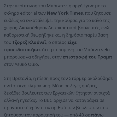
Στην περίπτωση του Μπάιντεν, η αρχή έγινε με το
σκληρό editorial των
New York Times
, που ζητούσε
ευθέως να εγκαταλείψει την κούρσα για το καλό της
χώρας. Ακολούθησαν Δημοκρατικοί βουλευτές, ενώ
καθοριστική θεωρήθηκε και η δημόσια παρέμβαση
του
Τζορτζ Κλούνεϊ
, ο οποίος
είχε
προειδοποιήσει
ότι η παραμονή του Μπάιντεν θα
μπορούσε να οδηγήσει στην
επιστροφή του Τραμπ
στον Λευκό Οίκο.
Στη Βρετανία, η πίεση προς τον Στάρμερ ακολούθησε
αντίστοιχη κλιμάκωση. Μέσα σε λίγες ημέρες,
δεκάδες βουλευτές των Εργατικών ζήτησαν ανοιχτά
αλλαγή ηγεσίας. Το BBC άρχισε να καταγράφει σε
πραγματικό χρόνο τον αριθμό των βουλευτών που
ζητούσαν την παραίτησή του — από 40 σε
πάνω