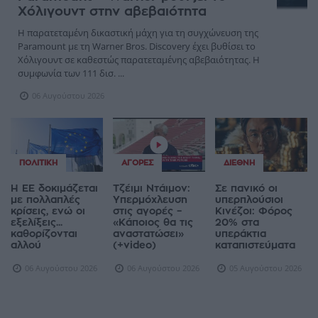
Χόλιγουντ στην αβεβαιότητα
Η παρατεταμένη δικαστική μάχη για τη συγχώνευση της
Paramount με τη Warner Bros. Discovery έχει βυθίσει το
Χόλιγουντ σε καθεστώς παρατεταμένης αβεβαιότητας. Η
συμφωνία των 111 δισ. ...
06 Αυγούστου 2026
ΠΟΛΙΤΙΚΉ
ΑΓΟΡΈΣ
ΔΙΕΘΝΉ
Η ΕΕ δοκιμάζεται
Τζέιμι Ντάιμον:
Σε πανικό οι
με πολλαπλές
Υπερμόχλευση
υπερπλούσιοι
κρίσεις, ενώ οι
στις αγορές –
Κινέζοι: Φόρος
εξελίξεις...
«Κάποιος θα τις
20% στα
καθορίζονται
αναστατώσει»
υπεράκτια
αλλού
(+video)
καταπιστεύματα
06 Αυγούστου 2026
06 Αυγούστου 2026
05 Αυγούστου 2026