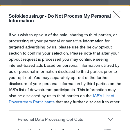
Sofokleousin.gr -
Do Not Process My Personal
Information
If you wish to opt-out of the sale, sharing to third parties, or
processing of your personal or sensitive information for
targeted advertising by us, please use the below opt-out
section to confirm your selection. Please note that after your
opt-out request is processed you may continue seeing
interest-based ads based on personal information utilized by
us or personal information disclosed to third parties prior to
Αναφορικά με τις «πηγές» προέλευσης των χρεών,
η
your opt-out. You may separately opt-out of the further
συντριπτική πλειοψηφία των οφειλετών
disclosure of your personal information by third parties on the
προέρχεται από το πρώην ΙΚΑ
και e-ΕΦΚΑ
IAB’s list of downstream participants. This information may
also be disclosed by us to third parties on the
IAB’s List of
Μισθωτών και συγκεκριμένα:
Downstream Participants
that may further disclose it to other
third parties.
e-ΕΦΚΑ Μισθωτών / τ. ΙΚΑ-ΕΤΑΜ: 24,45 δισ. ευρώ.
Personal Data Processing Opt Outs
Μη μισθωτοί e-ΕΦΚΑ 5,80 δισ. ευρώ.