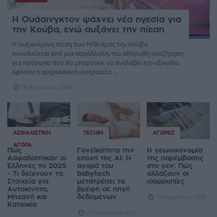
Η Ουάσινγκτον ψάχνει νέα ηγεσία για
την Κούβα, ενώ αυξάνει την πίεση
Η αυξανόμενη πίεση των ΗΠΑ προς την Κούβα
συνοδεύεται από μια παράλληλη, πιο αθόρυβη αναζήτηση
για πρόσωπο που θα μπορούσε να αναλάβει την εξουσία,
εφόσον η αμερικανική εκστρατεία ...
08 Αυγούστου 2026
ΑΣΦΑΛΙΣΤΙΚΉ
TECHIN
ΑΓΟΡΈΣ
ΑΓΟΡΆ
Πώς
Γονεϊκότητα την
Η γεωοικονομία
Ασφαλίστηκαν οι
εποχή της AI: Η
της παρέμβασης
Έλληνες το 2025
αγορά του
στο γεν: Πώς
- Τι δείχνουν τα
babytech
αλλάζουν οι
Στοιχεία για
μετατρέπει τα
ισορροπίες
Αυτοκίνητο,
βρέφη σε πηγή
Μηχανή και
δεδομένων
07 Αυγούστου 2026
Κατοικία
07 Αυγούστου 2026