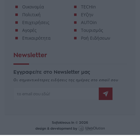
Οικονομία
TECHin
Πολιτική
ΕΥζην
Επιχειρήσεις
AUTOin
Αγορές
Τουρισμός
Επικαιρότητα
Ροή Ειδήσεων
Newsletter
Εγγραφείτε στο Newsletter μας
Οι σημαντικότερες ειδήσεις της ημέρας στο email σου
Sofokleous In © 2026
design & development by