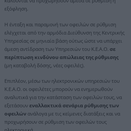
καλούνται να προχωρήσουν άμεσα σε ρύθμιση ή
εξόφληση.
Η ένταξη και παραμονή των οφειλών σε ρύθμιση
ελέγχεται από την αρμόδια Διεύθυνση της Κεντρικής
Υπηρεσίας σε μηνιαία βάση ούτως ώστε να υπάρχει
άμεση αντίδραση των Υπηρεσιών του Κ.Ε.Α.Ο.
σε
περίπτωση κινδύνου απώλειας της ρύθμισης
(μη καταβολή δόσης, νέες οφειλές).
Επιπλέον, μέσω των ηλεκτρονικών υπηρεσιών του
Κ.Ε.Α.Ο. οι οφειλέτες μπορούν να ενημερωθούν
αναλυτικά για την κατάσταση των οφειλών τους, να
εξετάσουν
εναλλακτικά σενάρια ρύθμισης των
οφειλών
ανάλογα με τις κείμενες διατάξεις και να
προχωρήσουν σε ρύθμιση των οφειλών τους
ηλεκτρονικά.