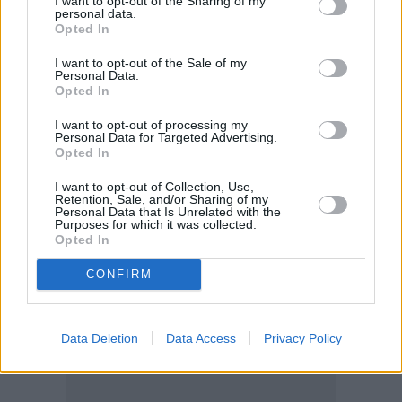
I want to opt-out of the Sharing of my
τ. ΟΑΕΕ 13,8 δισ. ευρώ.
personal data.
Opted In
τ. ΟΓΑ 1,83 δισ. ευρώ.
τ. ΕΤΑΑ 1,2 δισ. ευρώ.
I want to opt-out of the Sale of my
Personal Data.
τ. ΕΤΑΠ-ΜΜΕ: 47,05 εκατ. ευρώ
Opted In
τ. ΕΤΕΑΕΠ 327,77 εκ. ευρώ
I want to opt-out of processing my
Personal Data for Targeted Advertising.
Φορείς εκτός e-ΕΦΚΑ 51,98 εκατ. ευρώ.
Opted In
I want to opt-out of Collection, Use,
Retention, Sale, and/or Sharing of my
Personal Data that Is Unrelated with the
Purposes for which it was collected.
Opted In
CONFIRM
Data Deletion
Data Access
Privacy Policy