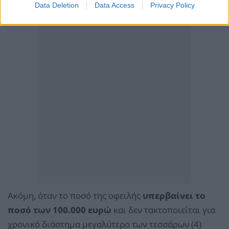
Data Deletion
Data Access
Privacy Policy
Ακόμη, όταν το ποσό της οφειλής
υπερβαίνει το
ποσό των 100.000 ευρώ
και δεν τακτοποιείται για
χρονικό διάστημα μεγαλύτερο των τεσσάρων (4)