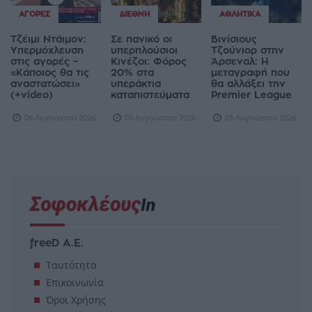
ΑΓΟΡΈΣ
ΔΙΕΘΝΉ
ΑΘΛΗΤΙΚΆ
Τζέιμι Ντάιμον:
Σε πανικό οι
Βινίσιους
Υπερμόχλευση
υπερπλούσιοι
Τζούνιορ στην
στις αγορές –
Κινέζοι: Φόρος
Άρσεναλ: Η
«Κάποιος θα τις
20% στα
μεταγραφή που
αναστατώσει»
υπεράκτια
θα αλλάξει την
(+video)
καταπιστεύματα
Premier League
06 Αυγούστου 2026
05 Αυγούστου 2026
05 Αυγούστου 2026