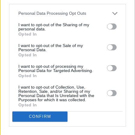
third parties.
Σε ότι αφορά στους έχοντες χρέη προς το δημόσιο
άνω των 500 ευρώ, η ΑΑΔΕ προβαίνει σε κατάσχεση
Personal Data Processing Opt Outs
κινητών, είτε στα χέρια του οφειλέτη, είτε κινητών
I want to opt-out of the Sharing of my
και απαιτήσεων, γενικώς, του οφειλέτη
που
personal data.
Opted In
βρίσκονται στα χέρια τρίτου, σε κατάσχεση
ακινήτων
.
I want to opt-out of the Sale of my
Personal Data.
Opted In
I want to opt-out of processing my
Personal Data for Targeted Advertising.
Opted In
I want to opt-out of Collection, Use,
Retention, Sale, and/or Sharing of my
Personal Data that Is Unrelated with the
Purposes for which it was collected.
Opted In
CONFIRM