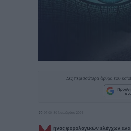
Δες περισσότερα άρθρα του sofo
Προσθή
στ
07:00, 30 Νοεμβρίου 2024
ήνας φορολογικών ελέγχων αναδ