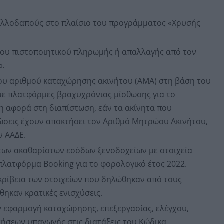
αλλοδαπούς στο πλαίσιο του προγράμματος «Χρυσής
ου πιστοποιητικού πληρωμής ή απαλλαγής από τον
α.
 αριθμού καταχώρησης ακινήτου (ΑΜΑ) στη βάση του
με πλατφόρμες βραχυχρόνιας μίσθωσης για το
η αφορά στη διαπίστωση, εάν τα ακίνητα που
ώσεις έχουν αποκτήσει τον Αριθμό Μητρώου Ακινήτου,
ν ΑΑΔΕ.
των ακαθαρίστων εσόδων ξενοδοχείων με στοιχεία
λατφόρμα Booking για το φορολογικό έτος 2022.
κρίβεια των στοιχείων που δηλώθηκαν από τους
ηκαν κρατικές ενισχύσεις.
 εφαρμογή καταχώρησης, επεξεργασίας, ελέγχου,
τήσεων υπαγωγής στις διατάξεις του Κώδικα