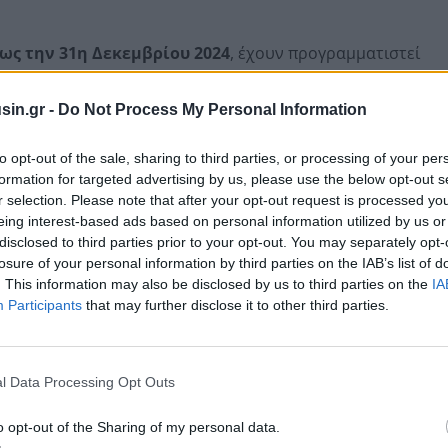
ως την 31η Δεκεμβρίου 2024
, έχουν προγραμματιστεί
sin.gr -
Do Not Process My Personal Information
to opt-out of the sale, sharing to third parties, or processing of your per
formation for targeted advertising by us, please use the below opt-out s
r selection. Please note that after your opt-out request is processed y
eing interest-based ads based on personal information utilized by us or
disclosed to third parties prior to your opt-out. You may separately opt-
losure of your personal information by third parties on the IAB’s list of
. This information may also be disclosed by us to third parties on the
IA
Participants
that may further disclose it to other third parties.
l Data Processing Opt Outs
ισοδήματος Φυσικών Προσώπων του έτους 2020, με τη
o opt-out of the Sharing of my personal data.
t. Σημειώνεται ότι εντός του Νοεμβρίου ελέγχθηκαν οι