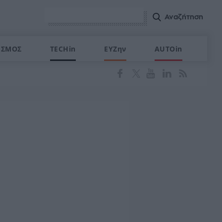
ΙΣΜΟΣ
TECHin
ΕΥΖην
AUTOin