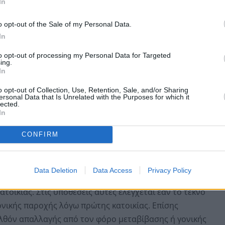
In
έχρι τον Ιούνιο του 2025 θα ελεγχθούν οι δηλώσεις
o opt-out of the Sale of my Personal Data.
DATA για τον έλεγχο των μηδενικών δηλώσεων ΦΠΑ για
In
to opt-out of processing my Personal Data for Targeted
ing.
isnet με όσα στοιχεία έχει στη διάθεσή της η ΑΑΔΕ,
In
που υπέβαλαν μηδενικές δηλώσεις ΦΠΑ το φορολογικό
αστηριότητα όπως προκύπτει από άλλες πηγές.
o opt-out of Collection, Use, Retention, Sale, and/or Sharing
ersonal Data that Is Unrelated with the Purposes for which it
lected.
ή τροποποίηση δηλώσεων Ε9, Νομικών Προσώπων, ή
In
πικοινωνιακών δράσεων συμμόρφωσης, μέχρι
CONFIRM
ών ακινήτων, που πραγματοποιήθηκαν εντός του
στις περιπτώσεις φορολογίας μεταβίβασης με
Data Deletion
Data Access
Privacy Policy
οικίας. Στις υποθέσεις αυτές ελέγχεται εάν το τέκνο
νικής παροχής λόγω πρώτης κατοικίας. Επίσης
ρελθόν απαλλαγής από τον φόρο μεταβίβασης ή γονικής