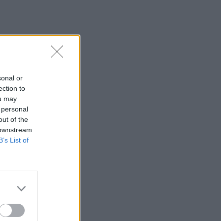
sonal or
ection to
ou may
 personal
out of the
 downstream
B’s List of