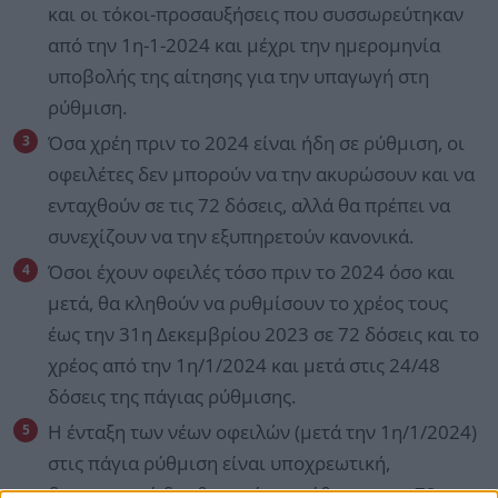
και οι τόκοι-προσαυξήσεις που συσσωρεύτηκαν
από την 1η-1-2024 και μέχρι την ημερομηνία
υποβολής της αίτησης για την υπαγωγή στη
ρύθμιση.
Όσα χρέη πριν το 2024 είναι ήδη σε ρύθμιση, οι
οφειλέτες δεν μπορούν να την ακυρώσουν και να
ενταχθούν σε τις 72 δόσεις, αλλά θα πρέπει να
συνεχίζουν να την εξυπηρετούν κανονικά.
Όσοι έχουν οφειλές τόσο πριν το 2024 όσο και
μετά, θα κληθούν να ρυθμίσουν το χρέος τους
έως την 31η Δεκεμβρίου 2023 σε 72 δόσεις και το
χρέος από την 1η/1/2024 και μετά στις 24/48
δόσεις της πάγιας ρύθμισης.
Η ένταξη των νέων οφειλών (μετά την 1η/1/2024)
στις πάγια ρύθμιση είναι υποχρεωτική,
διαφορετικά δεν θα ισχύει η ρύθμιση των 72