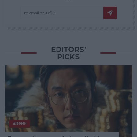
EDITORS'
PICKS
ΔΙΕΘΝΉ