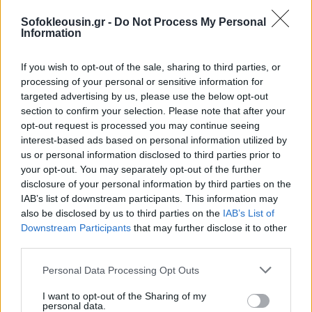
δόσεων.
Sofokleousin.gr -
Do Not Process My Personal
Information
Ο οφειλέτης που έχει συσσωρευμένα χρέη που
βεβαιώθηκαν από την 1η/1/2024 και μετά έχει
If you wish to opt-out of the sale, sharing to third parties, or
μόνο την επιλογή να τα εντάξει μόνο στην πάγια
processing of your personal or sensitive information for
ρύθμιση.
targeted advertising by us, please use the below opt-out
section to confirm your selection. Please note that after your
opt-out request is processed you may continue seeing
interest-based ads based on personal information utilized by
us or personal information disclosed to third parties prior to
your opt-out. You may separately opt-out of the further
disclosure of your personal information by third parties on the
IAB’s list of downstream participants. This information may
also be disclosed by us to third parties on the
IAB’s List of
Downstream Participants
that may further disclose it to other
third parties.
Personal Data Processing Opt Outs
I want to opt-out of the Sharing of my
personal data.