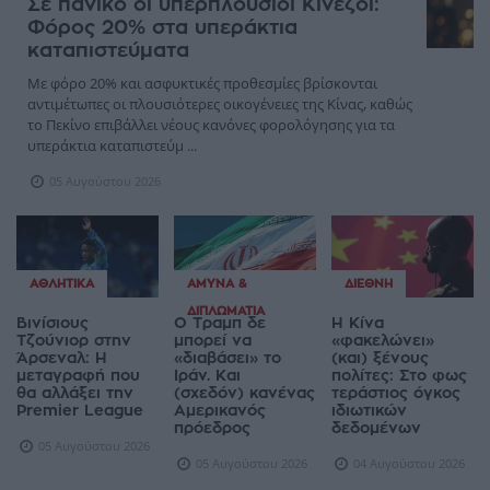
Σε πανικό οι υπερπλούσιοι Κινέζοι:
Φόρος 20% στα υπεράκτια
καταπιστεύματα
Με φόρο 20% και ασφυκτικές προθεσμίες βρίσκονται
αντιμέτωπες οι πλουσιότερες οικογένειες της Κίνας, καθώς
το Πεκίνο επιβάλλει νέους κανόνες φορολόγησης για τα
υπεράκτια καταπιστεύμ ...
05 Αυγούστου 2026
ΑΘΛΗΤΙΚΆ
ΆΜΥΝΑ &
ΔΙΕΘΝΉ
ΔΙΠΛΩΜΑΤΊΑ
Βινίσιους
Ο Τραμπ δε
Η Κίνα
Τζούνιορ στην
μπορεί να
«φακελώνει»
Άρσεναλ: Η
«διαβάσει» το
(και) ξένους
μεταγραφή που
Ιράν. Και
πολίτες: Στο φως
θα αλλάξει την
(σχεδόν) κανένας
τεράστιος όγκος
Premier League
Αμερικανός
ιδιωτικών
πρόεδρος
δεδομένων
05 Αυγούστου 2026
05 Αυγούστου 2026
04 Αυγούστου 2026