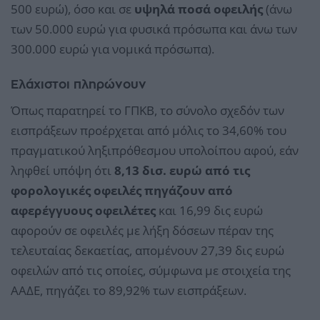
500 ευρώ), όσο και σε
υψηλά ποσά οφειλής
(άνω
των 50.000 ευρώ για φυσικά πρόσωπα και άνω των
300.000 ευρώ για νομικά πρόσωπα).
Ελάχιστοι πληρώνουν
Όπως παρατηρεί το ΓΠΚΒ, το σύνολο σχεδόν των
εισπράξεων προέρχεται από μόλις το 34,60% του
πραγματικού ληξιπρόθεσμου υπολοίπου αφού, εάν
ληφθεί υπόψη ότι
8,13 δισ. ευρώ από τις
φορολογικές οφειλές πηγάζουν από
αφερέγγυους οφειλέτες
και 16,99 δις ευρώ
αφορούν σε οφειλές με λήξη δόσεων πέραν της
τελευταίας δεκαετίας, απομένουν 27,39 δις ευρώ
οφειλών από τις οποίες, σύμφωνα με στοιχεία της
ΑΑΔΕ, πηγάζει το 89,92% των εισπράξεων.