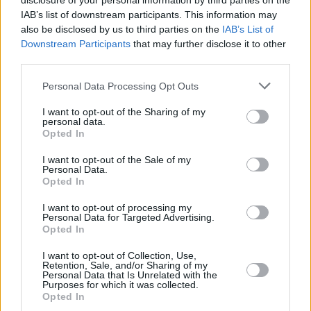
disclosure of your personal information by third parties on the
οφειλές (δάνεια, δικαστικά έξοδα, καταλογισμοί
IAB’s list of downstream participants. This information may
also be disclosed by us to third parties on the
IAB’s List of
κτλ.)
, οι οποίες αποτελούν το 11,46% του
Downstream Participants
that may further disclose it to other
πραγματικού ληξιπρόθεσμου υπολοίπου, ποσοστό
third parties.
που αντιστοιχεί σε 9,07 δισ. ευρώ.
Personal Data Processing Opt Outs
Λίγοι ρυθμίζουν
I want to opt-out of the Sharing of my
personal data.
Αναφορικά με τη ρύθμιση των οφειλών, σημειώνεται
Opted In
ότι
μόλις το 6,65% του πραγματικού
I want to opt-out of the Sale of my
ληξιπρόθεσμου υπολοίπου βρίσκεται σε
Personal Data.
Opted In
ρύθμιση, ποσοστό που αντιστοιχεί σε 5,26 δισ.
ευρώ.
Το υψηλότερο ποσοστό των συνολικών
I want to opt-out of processing my
Personal Data for Targeted Advertising.
ρυθμισμένων οφειλών (18,01%) εντοπίζεται στο
Opted In
εύρος 10.000 με 100.000 ευρώ, ενώ εντός αυτού του
I want to opt-out of Collection, Use,
εύρους το ποσοστό των ρυθμισμένων οφειλών
Retention, Sale, and/or Sharing of my
Personal Data that Is Unrelated with the
αγγίζει το 19,23% για ποσά από 20.001 έως 50.000
Purposes for which it was collected.
Opted In
ευρώ.