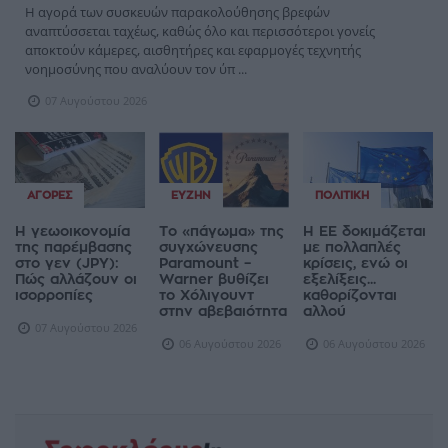
Η αγορά των συσκευών παρακολούθησης βρεφών
αναπτύσσεται ταχέως, καθώς όλο και περισσότεροι γονείς
αποκτούν κάμερες, αισθητήρες και εφαρμογές τεχνητής
νοημοσύνης που αναλύουν τον ύπ ...
07 Αυγούστου 2026
ΑΓΟΡΈΣ
ΕΥΖΗΝ
ΠΟΛΙΤΙΚΉ
Η γεωοικονομία
Το «πάγωμα» της
Η ΕΕ δοκιμάζεται
της παρέμβασης
συγχώνευσης
με πολλαπλές
στο γεν (JPY):
Paramount –
κρίσεις, ενώ οι
Πώς αλλάζουν οι
Warner βυθίζει
εξελίξεις...
ισορροπίες
το Χόλιγουντ
καθορίζονται
στην αβεβαιότητα
αλλού
07 Αυγούστου 2026
06 Αυγούστου 2026
06 Αυγούστου 2026