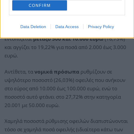
CONFIRM
Ωστόσο, τα ποσοστά διαφέρουν μεταξύ φυσικών και
νομικών προσώπων, αφού το υψηλότερο ποσοστό
Data Deletion
Data Access
Privacy Policy
ρυθμισμένων οφειλών φυσικών προσώπων
εντοπίζεται
μεταξύ 500 και 10.000 ευρώ
(16,73%)
και αγγίζει το 19,22% για ποσά από 2.000 έως 3.000
ευρώ.
Αντίθετα, τα
νομικά πρόσωπα
ρυθμίζουν σε
υψηλότερο ποσοστό (26,03%) οφειλές που ανήκουν
στο εύρος από 10.000 έως 100.000 ευρώ, ενώ το
ποσοστό αυτό φτάνει στο 27,72% στην κατηγορία
20.001 με 50.000 ευρώ.
Χαμηλά ποσοστά ρύθμισης οφειλών διαπιστώνονται
τόσο σε χαμηλά ποσά οφειλής (ιδιαίτερα κάτω των