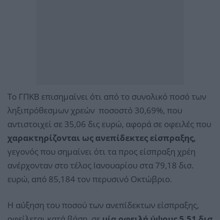
Το ΓΠΚΒ επισημαίνει ότι από το συνολικό ποσό των
ληξιπρόθεσμων χρεών ποσοστό 30,69%, που
αντιστοιχεί σε 35,06 δις ευρώ, αφορά σε οφειλές που
χαρακτηρίζονται ως ανεπίδεκτες είσπραξης,
γεγονός που σημαίνει ότι τα προς είσπραξη χρέη
ανέρχονταν στο τέλος Ιανουαρίου στα 79,18 δισ.
ευρώ, από 85,184 τον περυσινό Οκτώβριο.
Η αύξηση του ποσού των ανεπίδεκτων είσπραξης,
οφείλεται κατά βάση, σε
μία οφειλή ύψους 5,51 δισ