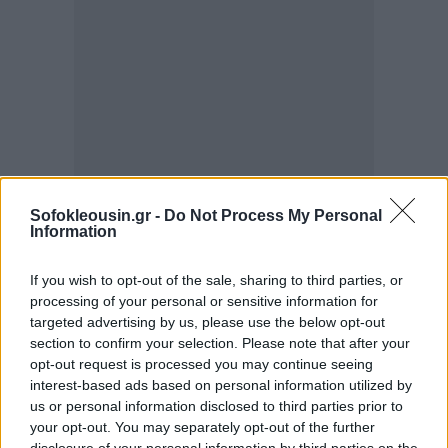
Sofokleousin.gr -
Do Not Process My Personal
Information
If you wish to opt-out of the sale, sharing to third parties, or
processing of your personal or sensitive information for
targeted advertising by us, please use the below opt-out
Σε αυτές, σύμφωνα με στοιχεία της ΑΑΔΕ,
section to confirm your selection. Please note that after your
περιλαμβάνονται τα
πρόστιμα
(φορολογικά και μη
opt-out request is processed you may continue seeing
φορολογικά) τα οποία αποτελούν το 22,22% του
interest-based ads based on personal information utilized by
us or personal information disclosed to third parties prior to
πραγματικού ληξιπρόθεσμου υπολοίπου, καθώς
your opt-out. You may separately opt-out of the further
αγγίζουν τα 17,59 δις ευρώ και οι
μη φορολογικές