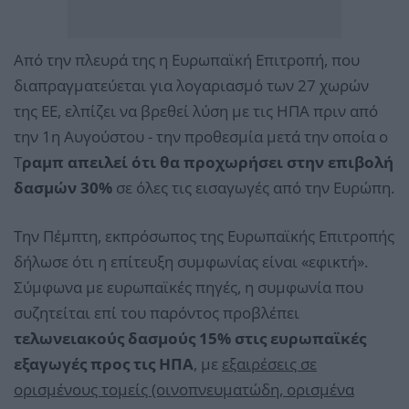
Από την πλευρά της η Ευρωπαϊκή Επιτροπή, που
διαπραγματεύεται για λογαριασμό των 27 χωρών
της ΕΕ, ελπίζει να βρεθεί λύση με τις ΗΠΑ πριν από
την 1η Αυγούστου - την προθεσμία μετά την οποία ο
Τ
ραμπ απειλεί ότι θα προχωρήσει στην επιβολή
δασμών 30%
σε όλες τις εισαγωγές από την Ευρώπη.
Την Πέμπτη, εκπρόσωπος της Ευρωπαϊκής Επιτροπής
δήλωσε ότι η επίτευξη συμφωνίας είναι «εφικτή».
Σύμφωνα με ευρωπαϊκές πηγές, η συμφωνία που
συζητείται επί του παρόντος προβλέπει
τελωνειακούς δασμούς 15% στις ευρωπαϊκές
εξαγωγές προς τις ΗΠΑ
, με
εξαιρέσεις σε
ορισμένους τομείς (οινοπνευματώδη, ορισμένα