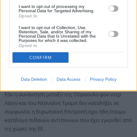
I want to opt-out of processing my
Personal Data for Targeted Advertising.
Opted In
I want to opt-out of Collection, Use,
Retention, Sale, and/or Sharing of my
Personal Data that Is Unrelated with the
Purposes for which it was collected.
Opted In
CONFIRM
Data Deletion
Data Access
Privacy Policy
Εάν η συνάντηση μεταξύ της Ούρσουλα φον ντερ
Λάιεν και του Ντόναλντ Τραμπ δεν καταλήξει σε
συμφωνία, η Ευρωπαϊκή Επιτροπή έχει ήδη έτοιμο
κατάλογο πιθανών αντίποινων που έχει εγκριθεί από
τις χώρες της ΕΕ.