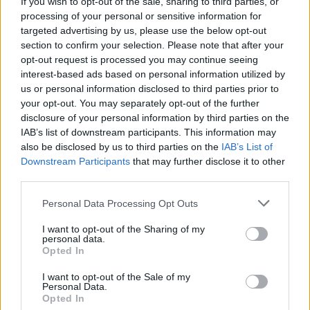
If you wish to opt-out of the sale, sharing to third parties, or
απειλεί να αυξήσει στο 30%
την 1η Αυγούστου
processing of your personal or sensitive information for
αν δεν επιτευχθεί συμφωνία.
targeted advertising by us, please use the below opt-out
section to confirm your selection. Please note that after your
opt-out request is processed you may continue seeing
Το "δυνατό χαρτί" της ΕΕ
interest-based ads based on personal information utilized by
us or personal information disclosed to third parties prior to
your opt-out. You may separately opt-out of the further
disclosure of your personal information by third parties on the
IAB’s list of downstream participants. This information may
also be disclosed by us to third parties on the
IAB’s List of
Downstream Participants
that may further disclose it to other
third parties.
Personal Data Processing Opt Outs
I want to opt-out of the Sharing of my
personal data.
Opted In
I want to opt-out of the Sale of my
Personal Data.
Opted In