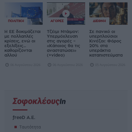
ΠΟΛΙΤΙΚΉ
ΑΓΟΡΈΣ
ΔΙΕΘΝΉ
Η ΕΕ δοκιμάζεται
Τζέιμι Ντάιμον:
Σε πανικό οι
με πολλαπλές
Υπερμόχλευση
υπερπλούσιοι
κρίσεις, ενώ οι
στις αγορές –
Κινέζοι: Φόρος
εξελίξεις...
«Κάποιος θα τις
20% στα
καθορίζονται
αναστατώσει»
υπεράκτια
αλλού
(+video)
καταπιστεύματα
06 Αυγούστου 2026
06 Αυγούστου 2026
05 Αυγούστου 2026