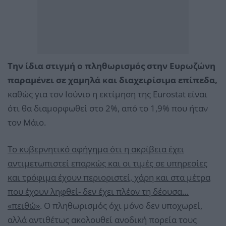
Την ίδια στιγμή ο πληθωρισμός στην Ευρωζώνη
παραμένει σε χαμηλά και διαχειρίσιμα επίπεδα,
καθώς για τον Ιούνιο η εκτίμηση της Εurostat είναι
ότι θα διαμορφωθεί στο 2%, από το 1,9% που ήταν
τον Μάιο.
Το κυβερνητικό αφήγημα ότι η ακρίβεια έχει
αντιμετωπιστεί επαρκώς και οι τιμές σε υπηρεσίες
και τρόφιμα έχουν περιοριστεί, χάρη και στα μέτρα
που έχουν ληφθεί- δεν έχει πλέον τη δέουσα…
«πειθώ»
. Ο πληθωρισμός όχι μόνο δεν υποχωρεί,
αλλά αντιθέτως ακολουθεί ανοδική πορεία τους