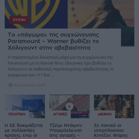
ΕΥΖΗΝ
Το «πάγωμα» της συγχώνευσης
Paramount – Warner βυθίζει το
Χόλιγουντ στην αβεβαιότητα
Η παρατεταμένη δικαστική μάχη για τη συγχώνευση της
Paramount με τη Warner Bros. Discovery έχει βυθίσει το
Χόλιγουντ σε καθεστώς παρατεταμένης αβεβαιότητας. Η
συμφωνία των 111 δισ. ...
06 Αυγούστου 2026
ΠΟΛΙΤΙΚΉ
ΑΓΟΡΈΣ
ΔΙΕΘΝΉ
Η ΕΕ δοκιμάζεται
Τζέιμι Ντάιμον:
Σε πανικό οι
με πολλαπλές
Υπερμόχλευση
υπερπλούσιοι
κρίσεις, ενώ οι
στις αγορές –
Κινέζοι: Φόρος