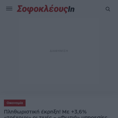
Οικονομία
Πληθωριστική έκρηξη! Με +3,6%
«τρέχουν» οι τιμές – «Φωτιά» υπηρεσίες