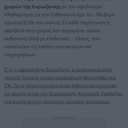
χωρών της Ευρωζώνης
με τον υψηλότερο
πληθωρισμό, με την Εσθονία να έχει τη… θλιβερή
πρωτιά (5,2% τον Ιούνιο). Σε κάθε περίπτωση η
ακρίβεια στην χώρας δεν παραμένει απλώς
ανθεκτική αλλά με επιθετικές… τάσεις, που
«απειλούν» τις τσέπες νοικοκυριών και
επιχειρήσεων.
Σ’ ό,τι αφορά στην Ευρωζώνη, ο εναρμονισμένος
γενικός δείκτης τιμών καταναλωτή θα κινηθεί στο
2%. Το εν λόγω στοιχείο είναι πιθανό να ενισχύσει
τις φωνές εντός της Ευρωπαϊκής Κεντρικής Τράπεζας,
για συνέχιση της πολιτικής μείωσης επιτοκίων.