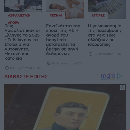
ΑΣΦΑΛΙΣΤΙΚΉ
TECHIN
ΑΓΟΡΈΣ
ΑΓΟΡΆ
Πώς
Γονεϊκότητα την
Η γεωοικονομία
Ασφαλίστηκαν οι
εποχή της AI: Η
της παρέμβασης
Έλληνες το 2025
αγορά του
στο γεν: Πώς
- Τι δείχνουν τα
babytech
αλλάζουν οι
Στοιχεία για
μετατρέπει τα
ισορροπίες
Αυτοκίνητο,
βρέφη σε πηγή
Μηχανή και
δεδομένων
07 Αυγούστου 2026
Κατοικία
07 Αυγούστου 2026
08 Αυγούστου 2026