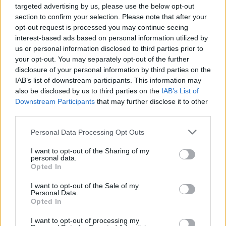
2026
: Αναμένονται δύο αυξήσεις επιτοκίων
targeted advertising by us, please use the below opt-out
(Ιούνιο και Σεπτέμβριο), ανεβάζοντας το επιτόκιο
section to confirm your selection. Please note that after your
opt-out request is processed you may continue seeing
καταθέσεων στο 2,5%.
interest-based ads based on personal information utilized by
2027
: Καθώς οι επιπτώσεις της ενέργειας θα
us or personal information disclosed to third parties prior to
εξασθενούν και η ανάπτυξη θα επιβραδύνεται,
your opt-out. You may separately opt-out of the further
disclosure of your personal information by third parties on the
προβλέπονται δύο μειώσεις επιτοκίων, με
IAB’s list of downstream participants. This information may
επιστροφή στο 2,0%.
also be disclosed by us to third parties on the
IAB’s List of
Downstream Participants
that may further disclose it to other
third parties.
Personal Data Processing Opt Outs
I want to opt-out of the Sharing of my
personal data.
Opted In
I want to opt-out of the Sale of my
Personal Data.
Opted In
I want to opt-out of processing my