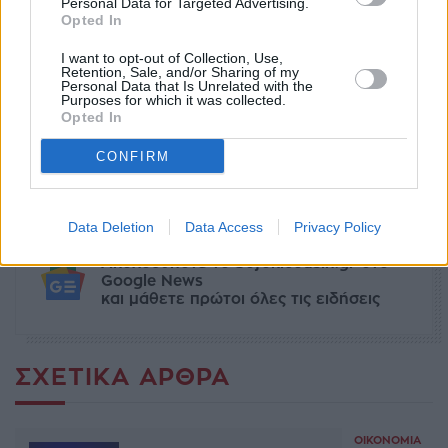
Personal Data for Targeted Advertising.
Opted In
I want to opt-out of Collection, Use,
Retention, Sale, and/or Sharing of my
Personal Data that Is Unrelated with the
Ετικέτες
Morgan Stanley
Ελλάδα
Οικονομία
Purposes for which it was collected.
Opted In
ΑΝΑΠΤΥΞΗ
CONFIRM
facebook
tweet
share
Data Deletion
Data Access
Privacy Policy
Ακολουθήστε το Sofokleousin.gr στο
Google News
και μάθετε πρώτοι όλες τις ειδήσεις
ΣΧΕΤΙΚΆ ΆΡΘΡΑ
ΟΙΚΟΝΟΜΊΑ