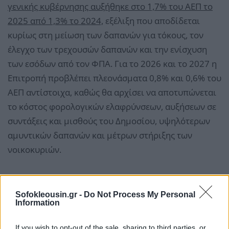
γενικής κυβέρνησης αυξήθηκε στο 1,7% του ΑΕΠ το
2025 από 1,3% το 2024,
εξέλιξη που αποδίδεται
κυρίως στη μείωση των δαπανών για τόκους, τον
έλεγχο των τρεχουσών δαπανών και την ενίσχυση
των εσόδων από τον ΦΠΑ. Για το 2026 και το 2027 η
Επιτροπή προβλέπει πλεονάσματα 0,8% και 0,6% του
ΑΕΠ αντίστοιχα, καθώς θα αρχίσει να αποτυπώνεται
το κόστος φορολογικών ελαφρύνσεων, αυξήσεων σε
συντάξεις και μισθούς του Δημοσίου, υψηλότερων
αμυντικών δαπανών και μέτρων στήριξης των
νοικοκυριών.
Sofokleousin.gr -
Do Not Process My Personal
Information
If you wish to opt-out of the sale, sharing to third parties, or