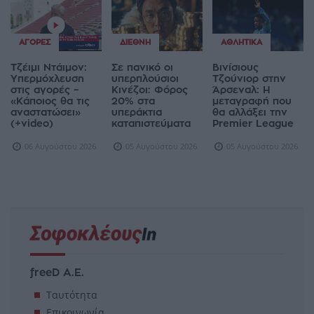
ΑΓΟΡΈΣ
ΔΙΕΘΝΉ
ΑΘΛΗΤΙΚΆ
Τζέιμι Ντάιμον:
Σε πανικό οι
Βινίσιους
Υπερμόχλευση
υπερπλούσιοι
Τζούνιορ στην
στις αγορές –
Κινέζοι: Φόρος
Άρσεναλ: Η
«Κάποιος θα τις
20% στα
μεταγραφή που
αναστατώσει»
υπεράκτια
θα αλλάξει την
(+video)
καταπιστεύματα
Premier League
06 Αυγούστου 2026
05 Αυγούστου 2026
05 Αυγούστου 2026