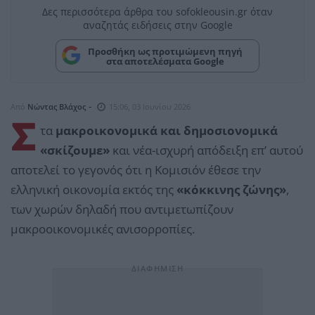
Δες περισσότερα άρθρα του sofokleousin.gr όταν
αναζητάς ειδήσεις στην Google
Προσθήκη ως προτιμώμενη πηγή
στα αποτελέσματα Google
-
Από
Νώντας Βλάχος
15:06, 03 Ιουνίου 2026
Σ
τα
μακροικονομικά και δημοσιονομικά
«σκίζουμε»
και νέα-ισχυρή απόδειξη επ’ αυτού
αποτελεί το γεγονός ότι η Κομισιόν έθεσε την
ελληνική οικονομία εκτός της
«κόκκινης ζώνης»
,
των χωρών δηλαδή που αντιμετωπίζουν
μακροοικονομικές ανισορροπίες.