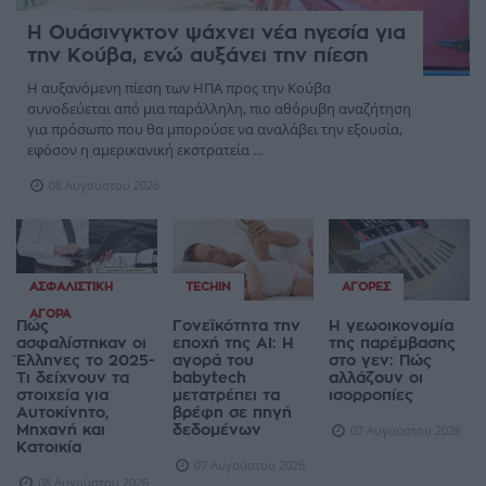
Η Ουάσινγκτον ψάχνει νέα ηγεσία για
την Κούβα, ενώ αυξάνει την πίεση
Η αυξανόμενη πίεση των ΗΠΑ προς την Κούβα
συνοδεύεται από μια παράλληλη, πιο αθόρυβη αναζήτηση
για πρόσωπο που θα μπορούσε να αναλάβει την εξουσία,
εφόσον η αμερικανική εκστρατεία ...
08 Αυγούστου 2026
ΑΣΦΑΛΙΣΤΙΚΉ
TECHIN
ΑΓΟΡΈΣ
ΑΓΟΡΆ
Πώς
Γονεϊκότητα την
Η γεωοικονομία
ασφαλίστηκαν οι
εποχή της AI: Η
της παρέμβασης
Έλληνες το 2025-
αγορά του
στο γεν: Πώς
Τι δείχνουν τα
babytech
αλλάζουν οι
στοιχεία για
μετατρέπει τα
ισορροπίες
Αυτοκίνητο,
βρέφη σε πηγή
Μηχανή και
δεδομένων
07 Αυγούστου 2026
Κατοικία
07 Αυγούστου 2026
08 Αυγούστου 2026