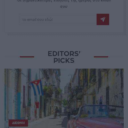
σου
EDITORS'
PICKS
ΔΙΕΘΝΉ