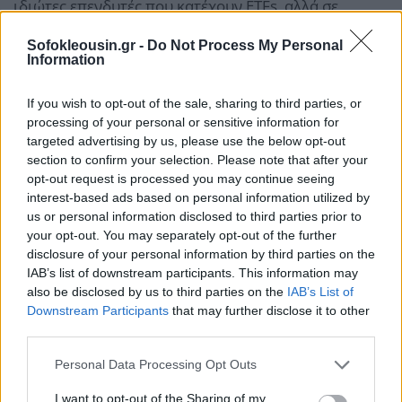
ιδιώτες επενδυτές που κατέχουν ETFs, αλλά σε
«trend-following» συμβούλους διαπραγμάτευσης
Sofokleousin.gr -
Do Not Process My Personal
εμπορευμάτων (commodity trading advisers), οι
Information
οποίοι προχώρησαν σε ρευστοποιήσεις θέσεων στα
If you wish to opt-out of the sale, sharing to third parties, or
futures για κατοχύρωση κερδών (τα προθεσμιακά
processing of your personal or sensitive information for
συμβόλαια έχουν αυξηθεί κατά 56% από την αρχή
targeted advertising by us, please use the below opt-out
του έτους).
section to confirm your selection. Please note that after your
opt-out request is processed you may continue seeing
interest-based ads based on personal information utilized by
us or personal information disclosed to third parties prior to
your opt-out. You may separately opt-out of the further
disclosure of your personal information by third parties on the
IAB’s list of downstream participants. This information may
also be disclosed by us to third parties on the
IAB’s List of
Downstream Participants
that may further disclose it to other
third parties.
Personal Data Processing Opt Outs
I want to opt-out of the Sharing of my