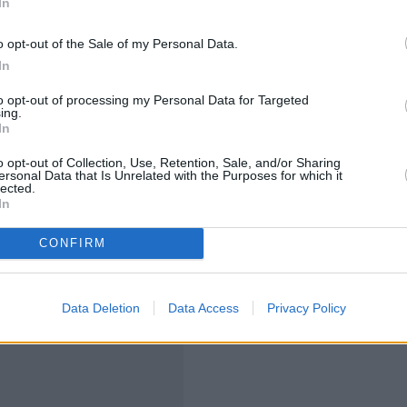
In
ιτικές αναταράξεις και τον πόλεμο ΗΠΑ-Ισραήλ με το
o opt-out of the Sale of my Personal Data.
λαίου και φυσικού αερίου από τα Στενά του Ορμούζ,
In
to opt-out of processing my Personal Data for Targeted
ing.
υμίζεται ότι τον Μάρτιο του 2025, υπό τη σκιά της
In
διαρκούς απειλής από τη Μόσχα, η Κομισιόν είχε
o opt-out of Collection, Use, Retention, Sale, and/or Sharing
ς στρατιωτικές τους δαπάνες έως και κατά 1,5% του
ersonal Data that Is Unrelated with the Purposes for which it
lected.
ον φόβο ενεργοποίησης διαδικασιών δημοσιονομικής
In
CONFIRM
Data Deletion
Data Access
Privacy Policy