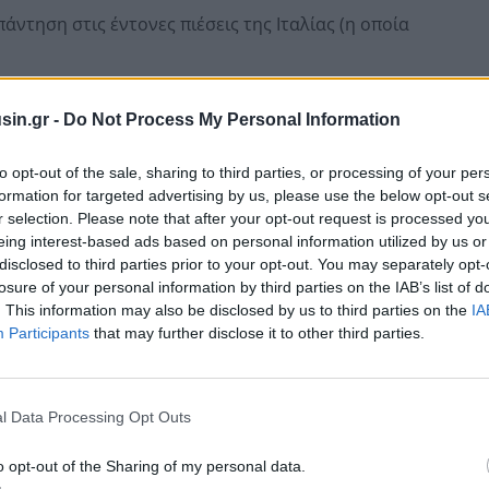
άντηση στις έντονες πιέσεις της Ιταλίας (η οποία
ων κανόνων του Συμφώνου Σταθερότητας —το οποίο
sin.gr -
Do Not Process My Personal Information
 από το 3% του ΑΕΠ— προκειμένου να στηριχθούν τα
to opt-out of the sale, sharing to third parties, or processing of your per
formation for targeted advertising by us, please use the below opt-out s
r selection. Please note that after your opt-out request is processed y
eing interest-based ads based on personal information utilized by us or
disclosed to third parties prior to your opt-out. You may separately opt-
losure of your personal information by third parties on the IAB’s list of
. This information may also be disclosed by us to third parties on the
IA
Participants
that may further disclose it to other third parties.
l Data Processing Opt Outs
o opt-out of the Sharing of my personal data.