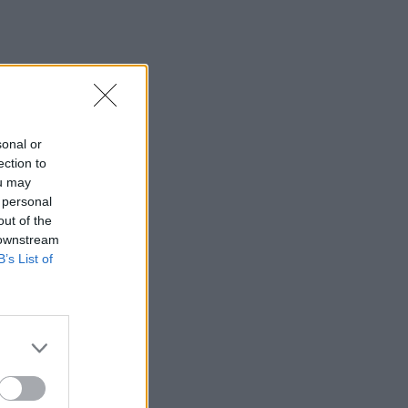
sonal or
ection to
ou may
 personal
out of the
 downstream
B’s List of