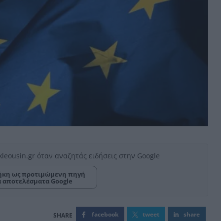
kleousin.gr όταν αναζητάς ειδήσεις στην Google
κη ως προτιμώμενη πηγή
α αποτελέσματα Google
facebook
tweet
share