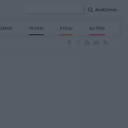
ΙΣΜΟΣ
TECHin
ΕΥΖην
AUTOin