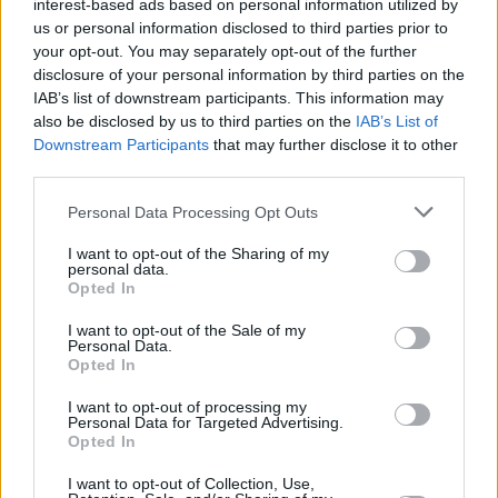
interest-based ads based on personal information utilized by
us or personal information disclosed to third parties prior to
your opt-out. You may separately opt-out of the further
disclosure of your personal information by third parties on the
IAB’s list of downstream participants. This information may
also be disclosed by us to third parties on the
IAB’s List of
Downstream Participants
that may further disclose it to other
third parties.
Personal Data Processing Opt Outs
I want to opt-out of the Sharing of my
personal data.
Opted In
I want to opt-out of the Sale of my
Personal Data.
Opted In
I want to opt-out of processing my
Personal Data for Targeted Advertising.
«Ήταν ένα πολυτάραχο ταξίδι, αλλά άξιζε τον κόπο»,
Opted In
δήλωσε ο Μπερντ Λάνγκε, πρόεδρος της Επιτροπής
I want to opt-out of Collection, Use,
Διεθνούς Εμπορίου του Ευρωπαϊκού Κοινοβουλίου