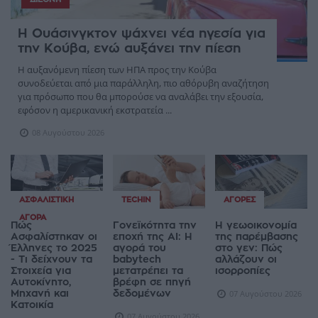
Η Ουάσινγκτον ψάχνει νέα ηγεσία για
την Κούβα, ενώ αυξάνει την πίεση
Η αυξανόμενη πίεση των ΗΠΑ προς την Κούβα
συνοδεύεται από μια παράλληλη, πιο αθόρυβη αναζήτηση
για πρόσωπο που θα μπορούσε να αναλάβει την εξουσία,
εφόσον η αμερικανική εκστρατεία ...
08 Αυγούστου 2026
ΑΣΦΑΛΙΣΤΙΚΉ
TECHIN
ΑΓΟΡΈΣ
ΑΓΟΡΆ
Πώς
Γονεϊκότητα την
Η γεωοικονομία
Ασφαλίστηκαν οι
εποχή της AI: Η
της παρέμβασης
Έλληνες το 2025
αγορά του
στο γεν: Πώς
- Τι δείχνουν τα
babytech
αλλάζουν οι
Στοιχεία για
μετατρέπει τα
ισορροπίες
Αυτοκίνητο,
βρέφη σε πηγή
Μηχανή και
δεδομένων
07 Αυγούστου 2026
Κατοικία
07 Αυγούστου 2026