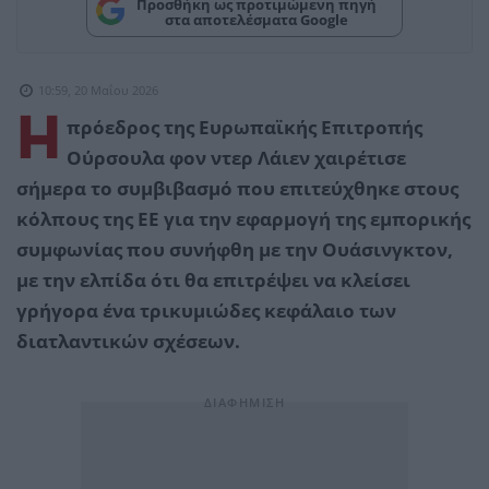
Προσθήκη ως προτιμώμενη πηγή
στα αποτελέσματα Google
10:59, 20 Μαΐου 2026
Η
πρόεδρος της Ευρωπαϊκής Επιτροπής
Ούρσουλα φον ντερ Λάιεν χαιρέτισε
σήμερα το συμβιβασμό που επιτεύχθηκε στους
κόλπους της ΕΕ για την εφαρμογή της εμπορικής
συμφωνίας που συνήφθη με την Ουάσινγκτον,
με την ελπίδα ότι θα επιτρέψει να κλείσει
γρήγορα ένα τρικυμιώδες κεφάλαιο των
διατλαντικών σχέσεων.