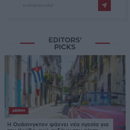
EDITORS'
PICKS
ΔΙΕΘΝΉ
Η Ουάσινγκτον ψάχνει νέα ηγεσία για