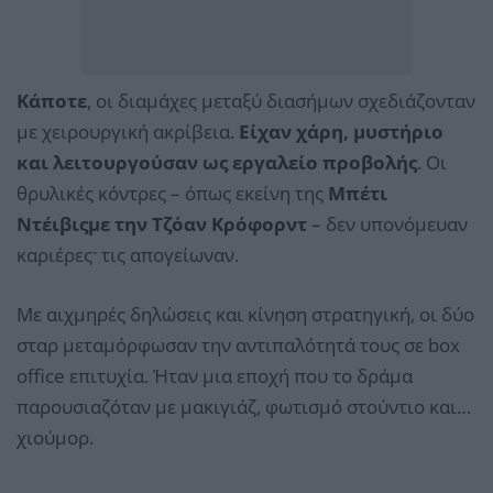
Κάποτε
, οι διαμάχες μεταξύ διασήμων σχεδιάζονταν
με χειρουργική ακρίβεια.
Είχαν χάρη, μυστήριο
και λειτουργούσαν ως εργαλείο προβολής
. Οι
θρυλικές κόντρες – όπως εκείνη της
Μπέτι
Ντέιβιςμε την Τζόαν Κρόφορντ
– δεν υπονόμευαν
καριέρες· τις απογείωναν.
Με αιχμηρές δηλώσεις και κίνηση στρατηγική, οι δύο
σταρ μεταμόρφωσαν την αντιπαλότητά τους σε box
office επιτυχία. Ήταν μια εποχή που το δράμα
παρουσιαζόταν με μακιγιάζ, φωτισμό στούντιο και…
χιούμορ.