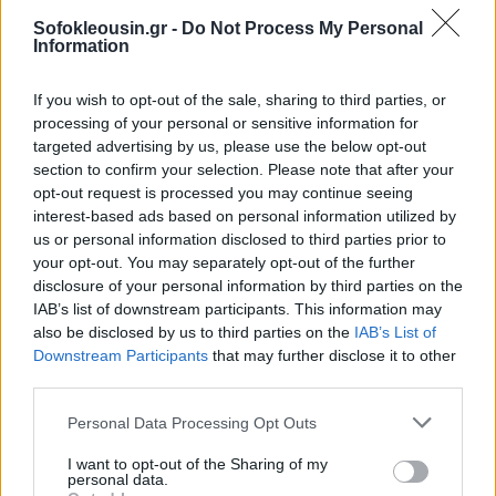
Sofokleousin.gr -
Do Not Process My Personal
Information
Ακόμα και το σκάνδαλο με τον
Έντι Φίσερ, που
If you wish to opt-out of the sale, sharing to third parties, or
εγκατέλειψε τη Ντέμπι Ρέινολντς για την
processing of your personal or sensitive information for
Ελίζαμπεθ Τέιλορ
, είχε το στοιχείο του μύθου. Οι
targeted advertising by us, please use the below opt-out
section to confirm your selection. Please note that after your
ρόλοι ήταν σαφείς: η Ρέινολντς ήταν η «αθώα», η
opt-out request is processed you may continue seeing
Τέιλορ η «μοιραία», ο Φίσερ απλώς… κομπάρσος
interest-based ads based on personal information utilized by
στην ίδια του την ιστορία. Κανείς δεν έγραψε tweets·
us or personal information disclosed to third parties prior to
your opt-out. You may separately opt-out of the further
η Τέιλορ απλώς παντρεύτηκε τον Ρίτσαρντ Μπάρτον
disclosure of your personal information by third parties on the
και μπήκε στο πάνθεον.
IAB’s list of downstream participants. This information may
also be disclosed by us to third parties on the
IAB’s List of
Downstream Participants
that may further disclose it to other
Αλλά όλα αυτά άλλαξαν με το πέρασμα των
third parties.
δεκαετιών. Η
διαμάχη μεταξύ της Τέιλορ Σουίφτ
και της Κέιτι Πέρι
είχε ακόμα ψήγματα παλιού
Personal Data Processing Opt Outs
Χόλιγουντ –
τραγούδια αντί απαντήσεων,
I want to opt-out of the Sharing of my
personal data.
φανατικό κοινό, έξυπνο branding
.