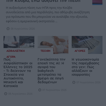
την Κούβα, ενώ αυξάνει την πίεση
Η αυξανόμενη πίεση των ΗΠΑ προς την Κούβα
συνοδεύεται από μια παράλληλη, πιο αθόρυβη αναζήτηση
για πρόσωπο που θα μπορούσε να αναλάβει την εξουσία,
εφόσον η αμερικανική εκστρατεία ...
08 Αυγούστου 2026
ΑΣΦΑΛΙΣΤΙΚΉ
TECHIN
ΑΓΟΡΈΣ
ΑΓΟΡΆ
Πώς
Γονεϊκότητα την
Η γεωοικονομία
Ασφαλίστηκαν οι
εποχή της AI: Η
της παρέμβασης
Έλληνες το 2025
αγορά του
στο γεν: Πώς
- Τι δείχνουν τα
babytech
αλλάζουν οι
Στοιχεία για
μετατρέπει τα
ισορροπίες
Αυτοκίνητο,
βρέφη σε πηγή
Μηχανή και
δεδομένων
07 Αυγούστου 2026
Κατοικία
07 Αυγούστου 2026
08 Αυγούστου 2026