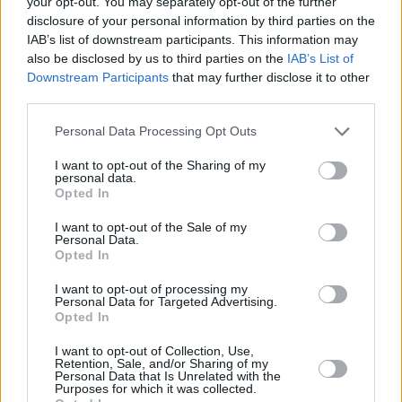
your opt-out. You may separately opt-out of the further
που έχει ως στόχο να εκπαιδεύσει τους
disclosure of your personal information by third parties on the
IAB’s list of downstream participants. This information may
επαγγελματίες αλιείς σε παραδοσιακές και νέες
also be disclosed by us to third parties on the
IAB’s List of
μεθόδους που δημιουργούν συνθήκες βιώσιμης
Downstream Participants
that may further disclose it to other
αλιείας.
third parties.
FoodCo Παναγιωτάκης, εταιρεία με έδρα το
Personal Data Processing Opt Outs
Αρκαλοχώρι Κρήτης που ειδικεύεται στην
I want to opt-out of the Sharing of my
παραγωγή ελαιολάδου και στην παραγωγή /
personal data.
Opted In
εμπορία καφέ.
Freights, ηλεκτρονική πλατφόρμα ανταλλαγής
I want to opt-out of the Sale of my
Personal Data.
φορτίων και φορτηγών με έδρα τη Θεσσαλονίκη.
Opted In
Mojestic P.C., εταιρεία με έδρα τη Θεσσαλονίκη
I want to opt-out of processing my
Personal Data for Targeted Advertising.
που δραστηριοποιείται μέσω διαδικτύου και
Opted In
ειδικεύεται στην παραγωγή, διανομή και εμπορία
I want to opt-out of Collection, Use,
premium ξηράς τροφής για ζώα συντροφιάς.
Retention, Sale, and/or Sharing of my
Personal Data that Is Unrelated with the
Natural Balance, εταιρεία με έδρα τη
Purposes for which it was collected.