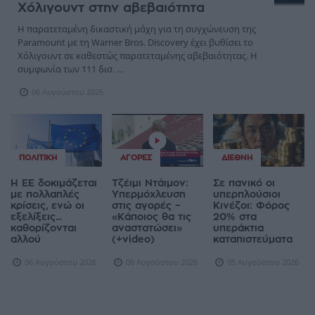
Χόλιγουντ στην αβεβαιότητα
Η παρατεταμένη δικαστική μάχη για τη συγχώνευση της
Paramount με τη Warner Bros. Discovery έχει βυθίσει το
Χόλιγουντ σε καθεστώς παρατεταμένης αβεβαιότητας. Η
συμφωνία των 111 δισ. ...
06 Αυγούστου 2026
ΠΟΛΙΤΙΚΉ
ΑΓΟΡΈΣ
ΔΙΕΘΝΉ
Η ΕΕ δοκιμάζεται
Τζέιμι Ντάιμον:
Σε πανικό οι
με πολλαπλές
Υπερμόχλευση
υπερπλούσιοι
κρίσεις, ενώ οι
στις αγορές –
Κινέζοι: Φόρος
εξελίξεις...
«Κάποιος θα τις
20% στα
καθορίζονται
αναστατώσει»
υπεράκτια
αλλού
(+video)
καταπιστεύματα
06 Αυγούστου 2026
06 Αυγούστου 2026
05 Αυγούστου 2026