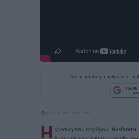
Δες περισσότερα άρθρα του sofo
Προσθή
στ
17:52, 02 Οκτωβρίου 2024
Η
κλασική ταινία τρόμου "
Nosferatu
"
Χριστούγεννα, υπό τις σκηνοθετικές