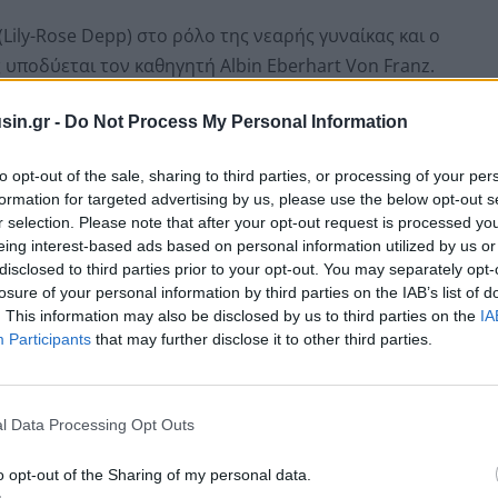
(Lily-Rose Depp) στο ρόλο της νεαρής γυναίκας και ο
 υποδύεται τον καθηγητή Albin Eberhart Von Franz.
sin.gr -
Do Not Process My Personal Information
to opt-out of the sale, sharing to third parties, or processing of your per
formation for targeted advertising by us, please use the below opt-out s
r selection. Please note that after your opt-out request is processed y
eing interest-based ads based on personal information utilized by us or
disclosed to third parties prior to your opt-out. You may separately opt-
losure of your personal information by third parties on the IAB’s list of
. This information may also be disclosed by us to third parties on the
IA
Participants
that may further disclose it to other third parties.
ult),
Έμμα Κόριν
(Emma Corrin),
Άαρον Τέιλορ-
l Data Processing Opt Outs
 ΜακΜπάρνεϊ
(Simon McBurney) και
Ραλφ Άινεσον
o opt-out of the Sharing of my personal data.