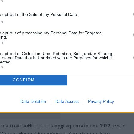
In
αι τον ρόλο του παραγωγού μαζί με τους Κρις και
o opt-out of the Sale of my Personal Data.
s), Τζεφ Ρομπίνοφ (Jeff Robinov) και Τζον Γκράχαμ
In
to opt-out of processing my Personal Data for Targeted
ing.
In
o opt-out of Collection, Use, Retention, Sale, and/or Sharing
ersonal Data that Is Unrelated with the Purposes for which it
lected.
In
CONFIRM
Data Deletion
Data Access
Privacy Policy
urnau) σκηνοθέτησε την
αρχική ταινία του 1922
, ενώ ο
(Werner Herzog) δημιούργησε ένα αξιοσημείωτο