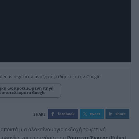
kleousin.gr όταν αναζητάς ειδήσεις στην Google
κη ως προτιμώμενη πηγή
α αποτελέσματα Google
facebook
tweet
share
 αποκτά μια ολοκαίνουργια εκδοχή τα φετινά
 οδηγίες και το σενάριο του
Ρόμπερτ Έγκερς
(Robert