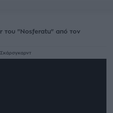
r του "Nosferatu" από τον
λ Σκάρσγκαρντ