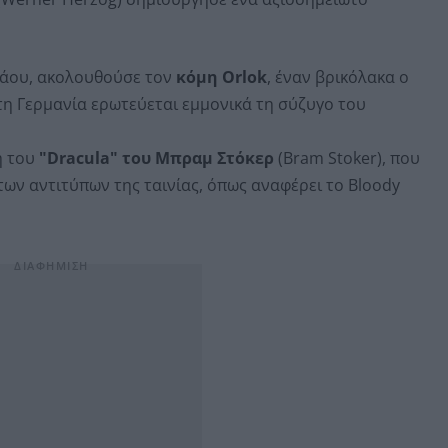
άου, ακολουθούσε τον
κόμη Orlok
, έναν βρικόλακα ο
τη Γερμανία ερωτεύεται εμμονικά τη σύζυγο του
ή του
"Dracula" του Μπραμ Στόκερ
(Bram Stoker), που
ν αντιτύπων της ταινίας, όπως αναφέρει το Bloody