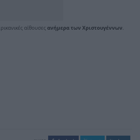
ερικανικές αίθουσες
ανήμερα των Χριστουγέννων
.