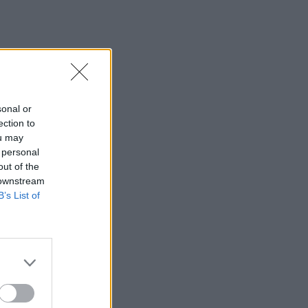
sonal or
ection to
ou may
 personal
out of the
 downstream
B’s List of