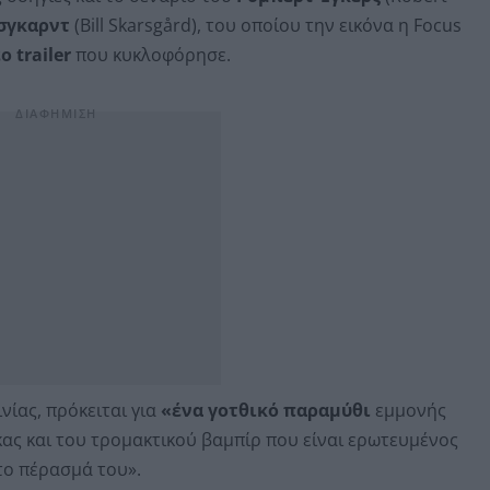
σγκαρντ
(Bill Skarsgård), του οποίου την εικόνα η Focus
ο trailer
που κυκλοφόρησε.
ίας, πρόκειται για
«ένα γοτθικό παραμύθι
εμμονής
κας και του τρομακτικού βαμπίρ που είναι ερωτευμένος
το πέρασμά του».