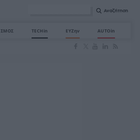
ΙΣΜΟΣ
TECHin
ΕΥΖην
AUTOin