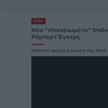
ΕΥΖην
Νέο "στοιχειωμένο" traile
Ρόμπερτ Έγκερς
Μυστική ακόμα η εικόνα του Μπι