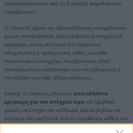
φορολογούμενους από τη διάπραξη φορολογικών
παραβάσεων.
Οι ελεγκτές έχουν την εξουσιοδότηση να λαμβάνουν
γνώση οποιουδήποτε άλλου βιβλίου ή στοιχείου ή
εγγράφου, εκτός από αυτά που τηρούνται
υποχρεωτικά ή προαιρετικά, καθώς και κάθε
περιουσιακού στοιχείου, που βρίσκεται στην
επαγγελματική εγκατάσταση του επιτηδευματία ή
στο κατάστημα κάθε άλλου υπόχρεου.
Επίσης, οι ελεγκτές μπορούν,
οποιαδήποτε
εργάσιμη για τον υπόχρεο ώρα,
να λαμβάνει
γνώση, να ελέγχει και να θεωρεί όλα τα βιβλία και
στοιχεία που ορίζονται από τη νομοθεσία, καθώς και
αυτά που τηρούνται προαιρετικά από τον υπόχρεο