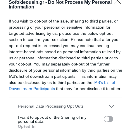
και
να λαμβάνει γνώση οποιουδήποτε άλλου
Sofokleousin.gr -
Do Not Process My Personal
Information
βιβλίου, εγγράφου ή στοιχείου και κάθε
περιουσιακού στοιχείου
που βρίσκεται στην
If you wish to opt-out of the sale, sharing to third parties, or
επαγγελματική εγκατάσταση του επιτηδευματία ή
processing of your personal or sensitive information for
targeted advertising by us, please use the below opt-out
στο κατάστημα κάθε άλλου υπόχρεου.
section to confirm your selection. Please note that after your
opt-out request is processed you may continue seeing
interest-based ads based on personal information utilized by
us or personal information disclosed to third parties prior to
your opt-out. You may separately opt-out of the further
disclosure of your personal information by third parties on the
IAB’s list of downstream participants. This information may
also be disclosed by us to third parties on the
IAB’s List of
Downstream Participants
that may further disclose it to other
third parties.
Personal Data Processing Opt Outs
I want to opt-out of the Sharing of my
personal data.
Opted In