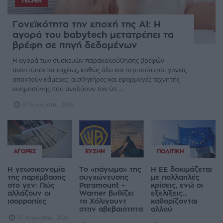
TECHIN
Γονεϊκότητα την εποχή της AI: Η
αγορά του babytech μετατρέπει τα
βρέφη σε πηγή δεδομένων
Η αγορά των συσκευών παρακολούθησης βρεφών
αναπτύσσεται ταχέως, καθώς όλο και περισσότεροι γονείς
αποκτούν κάμερες, αισθητήρες και εφαρμογές τεχνητής
νοημοσύνης που αναλύουν τον ύπ ...
07 Αυγούστου 2026
ΑΓΟΡΈΣ
ΕΥΖΗΝ
ΠΟΛΙΤΙΚΉ
Η γεωοικονομία
Το «πάγωμα» της
Η ΕΕ δοκιμάζεται
της παρέμβασης
συγχώνευσης
με πολλαπλές
στο γεν: Πώς
Paramount –
κρίσεις, ενώ οι
αλλάζουν οι
Warner βυθίζει
εξελίξεις...
ισορροπίες
το Χόλιγουντ
καθορίζονται
στην αβεβαιότητα
αλλού
07 Αυγούστου 2026