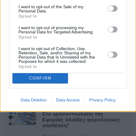
I want to opt-out of the Sale of my
Ετικέτες
φοροδιαφυγή
εφορία
φορολογία
ΑΑΔΕ
Personal Data.
Opted In
facebook
tweet
share
I want to opt-out of processing my
Personal Data for Targeted Advertising.
Opted In
I want to opt-out of Collection, Use,
Ακολουθήστε το Sofokleousin.gr στο
Retention, Sale, and/or Sharing of my
Personal Data that Is Unrelated with the
Google News
Purposes for which it was collected.
και μάθετε πρώτοι όλες τις ειδήσεις
Opted In
CONFIRM
ΣΧΕΤΙΚΆ ΆΡΘΡΑ
Data Deletion
Data Access
Privacy Policy
ΟΙΚΟΝΟΜΊΑ
Στο χρονοντούλαπο της
Εφορίας χιλιάδες φορολογικές
υποθέσεις!