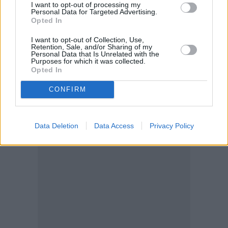
επιταγή και θέλουμε προηγούμενη ενημέρωση».
I want to opt-out of processing my
Personal Data for Targeted Advertising.
Opted In
I want to opt-out of Collection, Use,
Retention, Sale, and/or Sharing of my
Personal Data that Is Unrelated with the
Purposes for which it was collected.
Opted In
CONFIRM
Data Deletion
Data Access
Privacy Policy