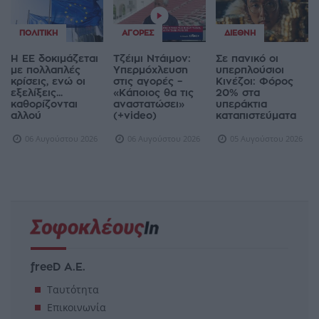
ΠΟΛΙΤΙΚΉ
ΑΓΟΡΈΣ
ΔΙΕΘΝΉ
Η ΕΕ δοκιμάζεται
Τζέιμι Ντάιμον:
Σε πανικό οι
με πολλαπλές
Υπερμόχλευση
υπερπλούσιοι
κρίσεις, ενώ οι
στις αγορές –
Κινέζοι: Φόρος
εξελίξεις...
«Κάποιος θα τις
20% στα
καθορίζονται
αναστατώσει»
υπεράκτια
αλλού
(+video)
καταπιστεύματα
06 Αυγούστου 2026
06 Αυγούστου 2026
05 Αυγούστου 2026
freeD Α.Ε.
Ταυτότητα
Επικοινωνία