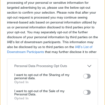
processing of your personal or sensitive information for
Ο κοινοβουλευτικός εκπρόσωπος του ΠΑΣΚ-ΚΙΝΑΛ
targeted advertising by us, please use the below opt-out
section to confirm your selection. Please note that after your
υπογράμμισε ότι «πρέπει να είμαστε πιο νηφάλιοι,
opt-out request is processed you may continue seeing
συνετοί, σοβαροί στα ζητήματα εξωτερικής
interest-based ads based on personal information utilized by
πολιτικής. Και στο θέμα του Θαλάσσιου Χωροταξικού
us or personal information disclosed to third parties prior to
your opt-out. You may separately opt-out of the further
Σχεδιασμού, καθώς και στο θέμα της Κάσου»,
disclosure of your personal information by third parties on the
προσθέτοντας πως το έργο της ηλεκτρικής
IAB’s list of downstream participants. This information may
διασύνδεσης Ελλάδας-Κύπρου εκκρεμεί και πρέπει
also be disclosed by us to third parties on the
IAB’s List of
Downstream Participants
that may further disclose it to other
να ολοκληρωθεί.
third parties.
Σχετικά με το ζήτημα της τέταρτης φρεγάτας
Personal Data Processing Opt Outs
Belharra, ανέφερε ότι «θα θέλαμε να έχει υπάρξει
I want to opt-out of the Sharing of my
personal data.
στην Επιτροπή Εξοπλιστικών Προγραμμάτων και
Opted In
Συμβάσεων της Βουλής, την προηγούμενη Πέμπτη,
I want to opt-out of the Sale of my
αναλυτική ενημέρωση. Εμείς στηρίζουμε την
Personal Data.
ενίσχυση αποτροπής, όμως δεν δίνουμε λευκή
Opted In