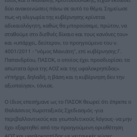
δύο ανακοινώσεις πάνω σε αυτό το θέμα. Σημείωσε
πως «η ολιγωρία της κυβέρνησης κρίνεται
αδικαιολόγητη, καθώς θα μπορούσαμε, πρώτον, να
σταθούμε στο διεθνές δίκαιο και τους κανόνες του»
και «υπάρχει, δεύτερον, το προηγούμενο του ν.
4001/2011 - "νόμος Μανιάτη", επί κυβέρνησης Γ.
Παπανδρέου, ΠΑΣΟΚ, ο οποίος έχει προσδιορίσει τα
απώτατα όρια της ΑΟΖ και της υφαλοκρηπίδας».
«Υπήρχε, δηλαδή, η βάση και η κυβέρνηση δεν την
αξιοποίησε», τόνισε.
Ο ίδιος επεσήμανε ως το ΠΑΣΟΚ θεωρεί ότι έπρεπε ο
Θαλάσσιος Χωροταξικός Σχεδιασμός -για
περιβαλλοντικούς και γεωπολιτικούς λόγους- να μην
έχει εξαρτηθεί από την προηγούμενη οριοθέτηση
ΑΟΖ και υφαλοκρηπίδας με γειτονικές χώρες.