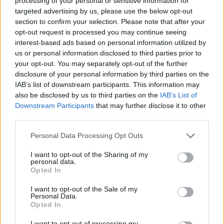
processing of your personal or sensitive information for
να ελαχιστοποιηθεί ο αντίκτυπος εδώ, στην
targeted advertising by us, please use the below opt-out
ευρωπαϊκή μας οικονομία». Την ίδια ώρα,
section to confirm your selection. Please note that after your
opt-out request is processed you may continue seeing
ξεκαθάρισε πως Επιτροπή έλαβε απόφαση να
interest-based ads based on personal information utilized by
ευθυγραμμίσει το χρονοδιάγραμμα των δύο σειρών
us or personal information disclosed to third parties prior to
των αντιμέτρων. «Ο λόγος για τον οποίο
your opt-out. You may separately opt-out of the further
disclosure of your personal information by third parties on the
ευθυγραμμίσαμε τα χρονοδιαγράμματα ήταν για να
IAB’s list of downstream participants. This information may
μπορέσουμε να επιτύχουμε πιο αποτελεσματικά τη
also be disclosed by us to third parties on the
IAB’s List of
σωστή ισορροπία των προϊόντων των αντιμέτρων,
Downstream Participants
that may further disclose it to other
third parties.
λαμβάνοντας υπόψη τα συμφέροντα των
παραγωγών, των εξαγωγέων και των καταναλωτών
Personal Data Processing Opt Outs
της ΕΕ». Τέλος, ο εκπρόσωπος της Κομισιόν δήλωσε
I want to opt-out of the Sharing of my
ότι η ευθυγράμμιση του χρονοδιαγράμματος
personal data.
Opted In
παρέχεται περισσότερο χρόνο για διαπραγματεύσεις
με τις ΗΠΑ, γεγονός που αποτελεί σημαντική πυξίδα
I want to opt-out of the Sale of my
Personal Data.
της Ευρωπαϊκής Επιτροπής, θέλοντας να εξαντλήσει
Opted In
τα περιθώρια διαπραγμάτευσης.
I want to opt-out of processing my