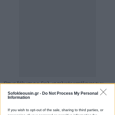
Όπως δήλωσε ο κ. Γκιλ, «ο τελικός κατάλογος των
προϊόντων επί των οποίων προτείνουμε στα κράτη
Sofokleousin.gr -
Do Not Process My Personal
μέλη μας να θέσουν αντίμετρα θα είναι καλά
Information
επιλεγμένος ώστε να δημιουργηθεί ο μέγιστος
If you wish to opt-out of the sale, sharing to third parties, or
αντίκτυπος στα μέτρα των Ηνωμένων Πολιτειών και