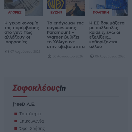
ΑΓΟΡΈΣ
ΕΥΖΗΝ
ΠΟΛΙΤΙΚΉ
Η γεωοικονομία
Το «πάγωμα» της
Η ΕΕ δοκιμάζεται
της παρέμβασης
συγχώνευσης
με πολλαπλές
στο γεν: Πώς
Paramount –
κρίσεις, ενώ οι
αλλάζουν οι
Warner βυθίζει
εξελίξεις...
ισορροπίες
το Χόλιγουντ
καθορίζονται
στην αβεβαιότητα
αλλού
07 Αυγούστου 2026
06 Αυγούστου 2026
06 Αυγούστου 2026
freeD Α.Ε.
Ταυτότητα
Επικοινωνία
Όροι Χρήσης