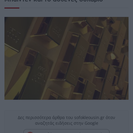
Δες περισσότερα άρθρα του sofokleousin.gr όταν
αναζητάς ειδήσεις στην Google