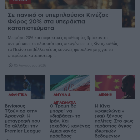
ΔΙΕΘΝΉ
Σε πανικό οι υπερπλούσιοι Κινέζοι:
Φόρος 20% στα υπεράκτια
καταπιστεύματα
Με φόρο 20% και ασφυκτικές προθεσμίες βρίσκονται
αντιμέτωπες οι πλουσιότερες οικογένειες της Κίνας, καθώς
το Πεκίνο επιβάλλει νέους κανόνες φορολόγησης για τα
υπεράκτια καταπιστεύμ ...
05 Αυγούστου 2026
ΑΘΛΗΤΙΚΆ
ΆΜΥΝΑ &
ΔΙΕΘΝΉ
ΔΙΠΛΩΜΑΤΊΑ
Βινίσιους
Ο Τραμπ δε
Η Κίνα
Τζούνιορ στην
μπορεί να
«φακελώνει»
Άρσεναλ: Η
«διαβάσει» το
(και) ξένους
μεταγραφή που
Ιράν. Και
πολίτες: Στο φως
θα αλλάξει την
(σχεδόν) κανένας
τεράστιος όγκος
Premier League
Αμερικανός
ιδιωτικών
πρόεδρος
δεδομένων