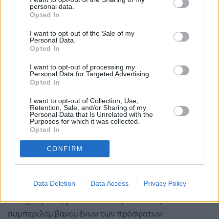
personal data.
Opted In
I want to opt-out of the Sale of my
Personal Data.
Opted In
I want to opt-out of processing my
Personal Data for Targeted Advertising.
Opted In
Πρόσθετη στήριξη για τον χρυσό μπορεί επίσης να
I want to opt-out of Collection, Use,
προέλθει από την
επιβράδυνση της κινεζικής
Retention, Sale, and/or Sharing of my
Personal Data that Is Unrelated with the
οικονομίας
, όπως αποδεικνύεται από τις μειώσεις
Purposes for which it was collected.
Opted In
των επιτοκίων της Λαϊκής Τράπεζας της Κίνας
(PBOC).
CONFIRM
Η κατάσταση στη
Μέση Ανατολή
υποστηρίζει
Data Deletion
Data Access
Privacy Policy
επίσης την ανατίμηση του χρυσού, καθώς οι
συνεχιζόμενες
γεωπολιτικές εντάσεις
,
συμπεριλαμβανομένων των πρόσφατων