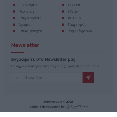
Οικονομία
TECHin
Πολιτική
ΕΥζην
Επιχειρήσεις
AUTOin
Αγορές
Τουρισμός
Επικαιρότητα
Ροή Ειδήσεων
Newsletter
Εγγραφείτε στο Newsletter μας
Οι σημαντικότερες ειδήσεις της ημέρας στο email σου
Sofokleous In © 2026
design & development by