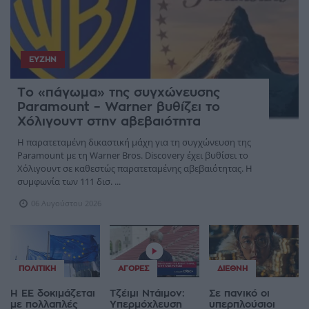
ΕΥΖΗΝ
Το «πάγωμα» της συγχώνευσης
Paramount – Warner βυθίζει το
Χόλιγουντ στην αβεβαιότητα
Η παρατεταμένη δικαστική μάχη για τη συγχώνευση της
Paramount με τη Warner Bros. Discovery έχει βυθίσει το
Χόλιγουντ σε καθεστώς παρατεταμένης αβεβαιότητας. Η
συμφωνία των 111 δισ. ...
06 Αυγούστου 2026
ΠΟΛΙΤΙΚΉ
ΑΓΟΡΈΣ
ΔΙΕΘΝΉ
Η ΕΕ δοκιμάζεται
Τζέιμι Ντάιμον:
Σε πανικό οι
με πολλαπλές
Υπερμόχλευση
υπερπλούσιοι