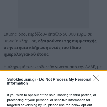
Επίσης, όσοι κερδίζουν έπαθλο 50.000 ευρώ σε
μηνιαία κλήρωση,
εξαιρούνται της συμμετοχής
στην ετήσια κλήρωση εντός του ίδιου
ημερολογιακού έτους.
Η πληρωμή των κερδών θα γίνεται από την ΑΑΔΕ, με
πίστωση του λογαριασμού πληρωμών που έχει
Sofokleousin.gr -
Do Not Process My Personal
δηλώσει ή θα δηλώσει ο ενδιαφερόμενος για το
Information
σκοπό αυτό στο myAADE της ΑΑΔΕ, στην επιλογή
«Μητρώο και Επικοινωνία»
και στον οποίο
If you wish to opt-out of the sale, sharing to third parties, or
απαιτείται να εμφανίζεται ως δικαιούχος.
processing of your personal or sensitive information for
targeted advertising by us, please use the below opt-out