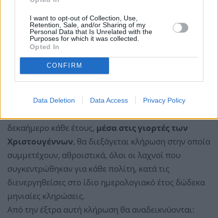
I want to opt-out of Collection, Use,
Retention, Sale, and/or Sharing of my
Personal Data that Is Unrelated with the
Purposes for which it was collected.
Opted In
CONFIRM
Super κλήρωση τα Χριστούγεννα
Data Deletion
Data Access
Privacy Policy
Παράλληλα με τις μηνιαίες κληρώσεις, στο τελευταίο
δεκαήμερο κάθε έτους,
μέσα στις γιορτές των
Χριστουγέννων
, θα διεξάγεται κλήρωση στην οποία
συμμετέχουν, αθροιστικά, όλοι οι λαχνοί που
συγκεντρώθηκαν για κάθε πολίτη, κατά τις
διενεργηθείσες στο ίδιο ημερολογιακό έτος δώδεκα
μηνιαίες κληρώσεις.
Από την έξτρα αυτή κλήρωση θα αναδεικνύονται: